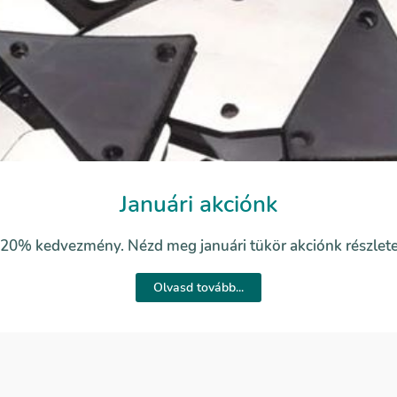
Januári akciónk
20% kedvezmény. Nézd meg januári tükör akciónk részlete
Olvasd tovább...