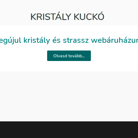
gújul kristály és strassz webáruházu
Olvasd tovább...