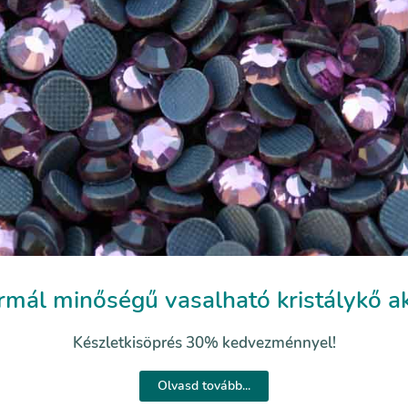
mál minőségű vasalható kristálykő a
Készletkisöprés 30% kedvezménnyel!
Olvasd tovább...