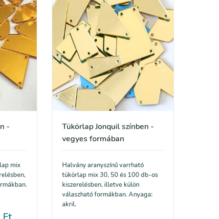
n -
Tükörlap Jonquil színben -
vegyes formában
lap mix
Halvány aranyszínű varrható
relésben,
tükörlap mix 30, 50 és 100 db-os
formákban.
kiszerelésben, illetve külön
válaszható formákban. Anyaga:
akril.
0
Ft