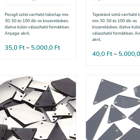
Pezsgő színű varrható tükörlap mix
Tejeskávé színű varrható 
30, 50 és 100 db-os kiszerelésben,
mix 30, 50 és 100 db-os
illetve külön válaszható formákban.
kiszerelésben, illetve külö
Anyaga: akril.
válaszható formákban. A
akril.
35,0
Ft
–
5.000,0
Ft
40,0
Ft
–
5.000,