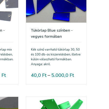
n -
Tükörlap Blue színben -
vegyes formában
örlap mix
Kék színű varrható tükörlap 30, 50
relésben,
és 100 db-os kiszerelésben, illetve
formákban.
külön válaszható formákban.
Anyaga: akril.
0
Ft
40,0
Ft
–
5.000,0
Ft