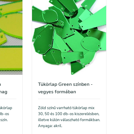
n
Tükörlap Green színben -
omag
vegyes formában
ükörlap
Zöld színű varrható tükörlap mix
db-os
30, 50 és 100 db-os kiszerelésben,
szín.
illetve külön válaszható formákban.
Anyaga: akril.