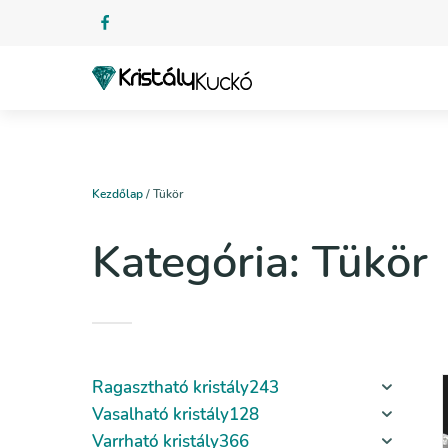
Kezdőlap
/ Tükör
Kategória:
Tükör
Ragasztható kristály
243
Vasalható kristály
128
Varrható kristály
366