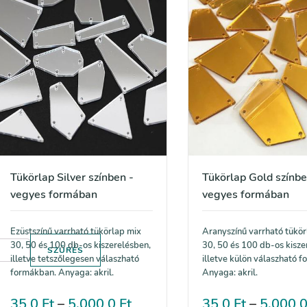
Tükörlap Silver színben -
Tükörlap Gold színbe
vegyes formában
vegyes formában
Ezüstszínű varrható tükörlap mix
Aranyszínű varrható tükör
30, 50 és 100 db-os kiszerelésben,
30, 50 és 100 db-os kisze
SZŰRÉS
illetve tetszőlegesen válaszható
illetve külön válaszható 
formákban. Anyaga: akril.
Anyaga: akril.
35,0
Ft
–
5.000,0
Ft
35,0
Ft
–
5.000,