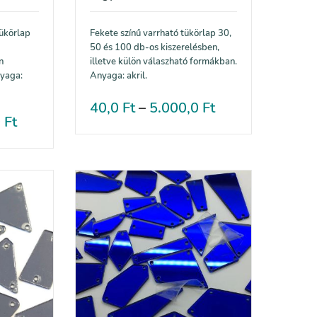
tükörlap
Fekete színű varrható tükörlap 30,
50 és 100 db-os kiszerelésben,
n
illetve külön válaszható formákban.
nyaga:
Anyaga: akril.
40,0
Ft
–
5.000,0
Ft
0
Ft