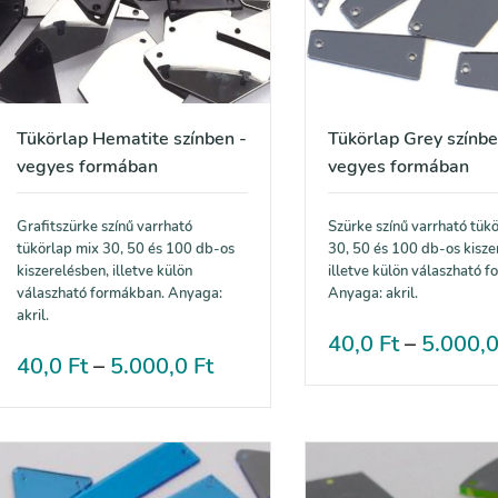
Tükörlap Hematite színben -
Tükörlap Grey színbe
vegyes formában
vegyes formában
Grafitszürke színű varrható
Szürke színű varrható tük
tükörlap mix 30, 50 és 100 db-os
30, 50 és 100 db-os kisze
kiszerelésben, illetve külön
illetve külön válaszható 
válaszható formákban. Anyaga:
Anyaga: akril.
akril.
40,0
Ft
–
5.000,
40,0
Ft
–
5.000,0
Ft