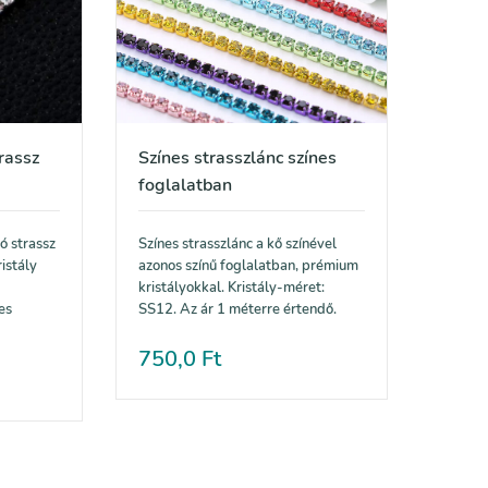
rassz
Színes strasszlánc színes
foglalatban
ó strassz
Színes strasszlánc a kő színével
istály
azonos színű foglalatban, prémium
kristályokkal. Kristály-méret:
es
SS12. Az ár 1 méterre értendő.
750,0
Ft