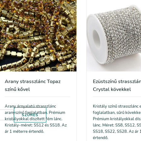
Arany strasszlánc Topaz
Ezüstszínű strasszlá
színű kővel
Crystal kövekkel
Arany árnyalatú strasszlánc
Kristály színű strasszlánc 
aranyszínű foglalatban. Prémium
foglalatban, sűrű kövekke
SZŰRÉS
kristályokkal díszített fém lánc.
Prémium kristályokkal dís
Kristály-méret: SS12 és SS18. Az
lánc. Méret: SS8, SS12, S
ár 1 méterre értendő.
SS18, SS22, SS28. Az ár 
értendő.