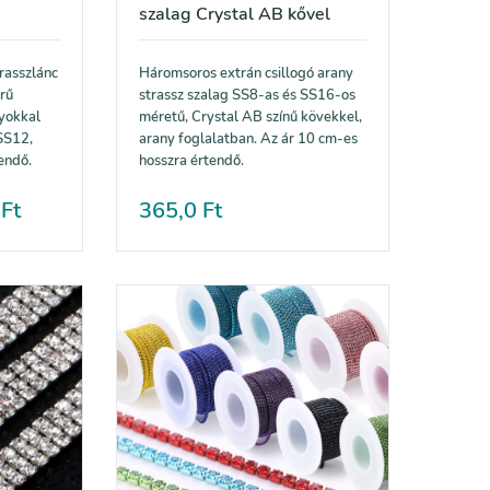
szalag Crystal AB kővel
trasszlánc
Háromsoros extrán csillogó arany
űrű
strassz szalag SS8-as és SS16-os
lyokkal
méretű, Crystal AB színű kövekkel,
 SS12,
arany foglalatban. Az ár 10 cm-es
endő.
hosszra értendő.
0
Ft
365,0
Ft