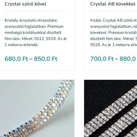
Crystal színű kővel
Crystal AB kövekkel
Kristály árnyalatú strasszlánc
Irizáló, Crystal AB színű s
aranyszínű foglalatban. Prémium
aranyszínű foglalatban, s
minőségű kristályokkal díszített
kövekkel. Prémium kristá
fém lánc. Méret: SS12, SS18. Az ár
díszített fém lánc. Méret:
1 méterre értendő.
SS18. Az ár 1 méterre ért
680,0
Ft
–
850,0
Ft
700,0
Ft
–
880,