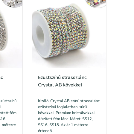
nc
Ezüstszínű strasszlánc
Crystal AB kövekkel
ezüstszínű
Irizáló, Crystal AB színű strasszlánc
l.
ezüstszínű foglalatban, sűrű
zített fém
kövekkel. Prémium kristályokkal
S16,
díszített fém lánc. Méret: SS12,
1 méterre
SS16, SS18. Az ár 1 méterre
értendő.