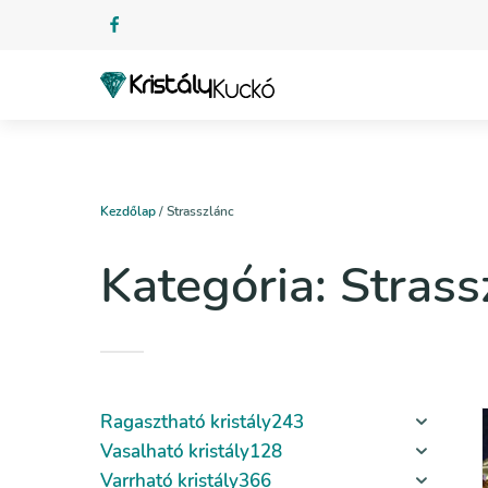
Kezdőlap
/ Strasszlánc
Kategória:
Strass
Ragasztható kristály
243
Vasalható kristály
128
Varrható kristály
366