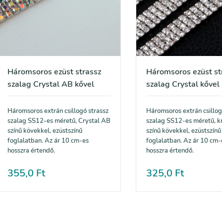
Háromsoros ezüst strassz
Háromsoros ezüst st
szalag Crystal AB kővel
szalag Crystal kővel
Háromsoros extrán csillogó strassz
Háromsoros extrán csillog
szalag SS12-es méretű, Crystal AB
szalag SS12-es méretű, kr
színű kövekkel, ezüstszínű
színű kövekkel, ezüstszínű
foglalatban. Az ár 10 cm-es
foglalatban. Az ár 10 cm-
hosszra értendő.
hosszra értendő.
355,0
Ft
325,0
Ft