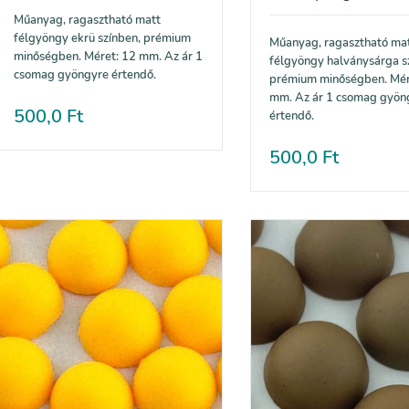
Műanyag, ragasztható matt
félgyöngy ekrü színben, prémium
Műanyag, ragasztható ma
minőségben. Méret: 12 mm. Az ár 1
félgyöngy halványsárga s
csomag gyöngyre értendő.
prémium minőségben. Mér
mm. Az ár 1 csomag gyön
500,0
Ft
értendő.
500,0
Ft