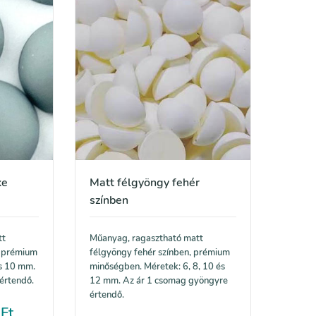
ke
Matt félgyöngy fehér
színben
tt
Műanyag, ragasztható matt
, prémium
félgyöngy fehér színben, prémium
s 10 mm.
minőségben. Méretek: 6, 8, 10 és
értendő.
12 mm. Az ár 1 csomag gyöngyre
értendő.
0
Ft