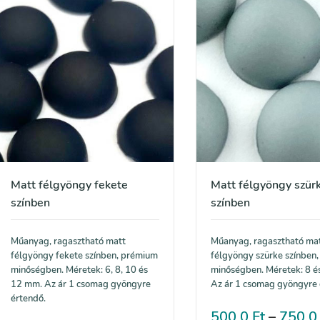
Matt félgyöngy fekete
Matt félgyöngy szür
színben
színben
Műanyag, ragasztható matt
Műanyag, ragasztható ma
félgyöngy fekete színben, prémium
félgyöngy szürke színben
minőségben. Méretek: 6, 8, 10 és
minőségben. Méretek: 8 é
12 mm. Az ár 1 csomag gyöngyre
Az ár 1 csomag gyöngyre 
értendő.
500,0
Ft
–
750,