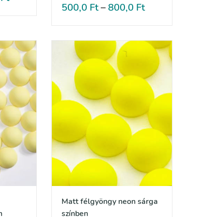
500,0
Ft
–
800,0
Ft
Matt félgyöngy neon sárga
n
színben