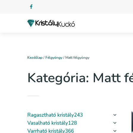
Kezdőlap
/
Félgyöngy
/ Matt félgyöngy
Kategória:
Matt f
Ragasztható kristály
243
Vasalható kristály
128
Varrható kristály
366