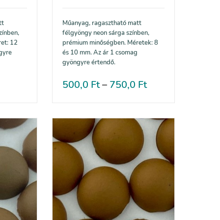
tt
Műanyag, ragasztható matt
zínben,
félgyöngy neon sárga színben,
et: 12
prémium minőségben. Méretek: 8
gyre
és 10 mm. Az ár 1 csomag
gyöngyre értendő.
500,0
Ft
–
750,0
Ft