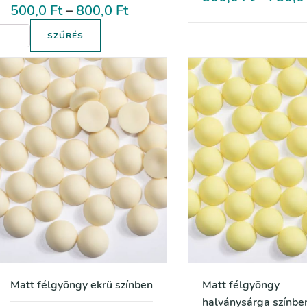
500,0
Ft
–
800,0
Ft
SZŰRÉS
Matt félgyöngy ekrü színben
Matt félgyöngy
halványsárga színbe