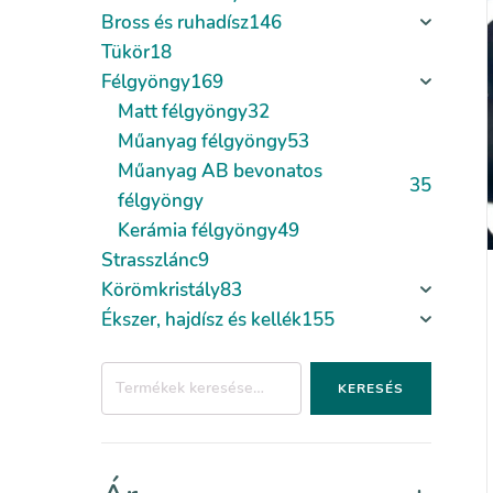
Bross és ruhadísz
146
Tükör
18
Félgyöngy
169
Matt félgyöngy
32
Műanyag félgyöngy
53
Műanyag AB bevonatos
35
félgyöngy
Kerámia félgyöngy
49
Strasszlánc
9
Körömkristály
83
Ékszer, hajdísz és kellék
155
Keresés
KERESÉS
a
következőre: