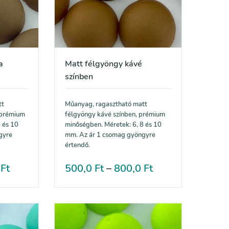
a
Matt félgyöngy kávé
színben
tt
Műanyag, ragasztható matt
 prémium
félgyöngy kávé színben, prémium
 és 10
minőségben. Méretek: 6, 8 és 10
gyre
mm. Az ár 1 csomag gyöngyre
értendő.
0
Ft
500,0
Ft
–
800,0
Ft