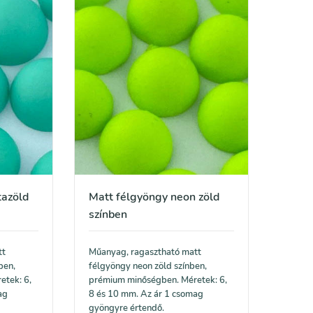
tazöld
Matt félgyöngy neon zöld
színben
tt
Műanyag, ragasztható matt
ben,
félgyöngy neon zöld színben,
etek: 6,
prémium minőségben. Méretek: 6,
ag
8 és 10 mm. Az ár 1 csomag
gyöngyre értendő.