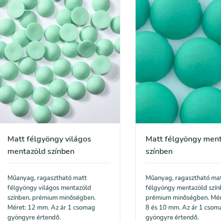
Matt félgyöngy világos
Matt félgyöngy men
mentazöld színben
színben
Műanyag, ragasztható matt
Műanyag, ragasztható ma
félgyöngy világos mentazöld
félgyöngy mentazöld szín
színben, prémium minőségben.
prémium minőségben. Mér
Méret: 12 mm. Az ár 1 csomag
8 és 10 mm. Az ár 1 csom
gyöngyre értendő.
gyöngyre értendő.