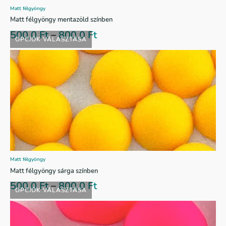
Matt félgyöngy
Matt félgyöngy mentazöld színben
500,0
Ft
–
800,0
Ft
OPCIÓK VÁLASZTÁSA
Matt félgyöngy
Matt félgyöngy sárga színben
500,0
Ft
–
800,0
Ft
OPCIÓK VÁLASZTÁSA