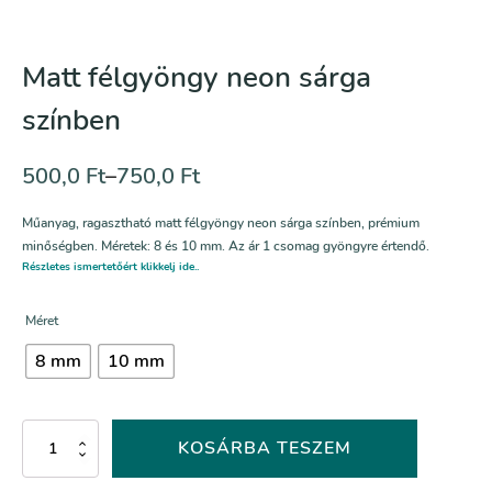
Matt félgyöngy neon sárga
színben
500,0
Ft
–
750,0
Ft
Műanyag, ragasztható matt félgyöngy neon sárga színben, prémium
minőségben. Méretek: 8 és 10 mm. Az ár 1 csomag gyöngyre értendő.
Részletes ismertetőért klikkelj ide..
Méret
8 mm
10 mm
Matt
KOSÁRBA TESZEM
félgyöngy
neon