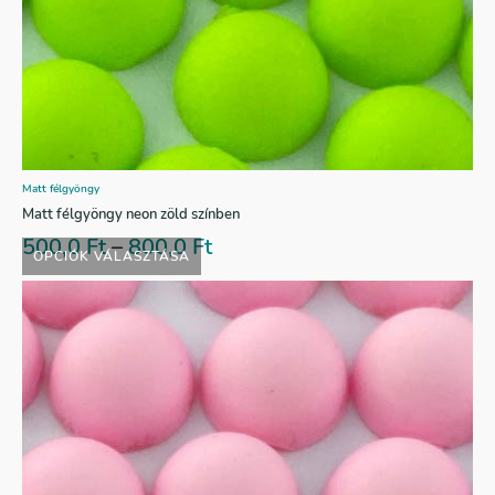
Matt félgyöngy
Matt félgyöngy neon zöld színben
500,0
Ft
–
800,0
Ft
OPCIÓK VÁLASZTÁSA