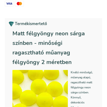
sárga
színben
mennyiség
Termékismertető
Matt félgyöngy neon sárga
színben - minőségi
ragasztható műanyag
félgyöngy 2 méretben
Kiváló minőségű,
műanyag alapú,
ragasztható matt
félgyöngy neon
sárga színben.
Könnyű,
dekorációs