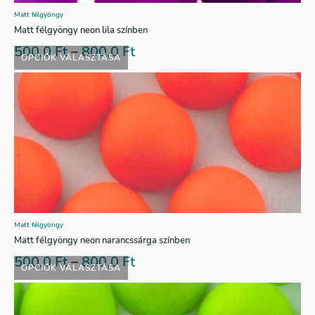
Matt félgyöngy
Matt félgyöngy neon lila színben
500,0
Ft
–
800,0
Ft
OPCIÓK VÁLASZTÁSA
Matt félgyöngy
Matt félgyöngy neon narancssárga színben
500,0
Ft
–
800,0
Ft
OPCIÓK VÁLASZTÁSA