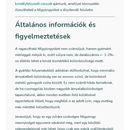
kristályfelszedő ceruzát
ajánlunk, amellyel könnyedén
illesztheted a félgyöngyöket a díszítendő felületre.
Általános információk és
figyelmeztetések
A ragasztható félgyöngyöket nem számoljuk, hanem gyémánt
mérleggel mérjük ki, ezért súlyra nem, de darabszámra +- 1-2%-
os eltérés lehet a kövek kismértékű különbözősége miatt.
A gyártási folyamatokból adódóan előfordulhat, hogy minimális
árnyalatbeli különbség van az azonos színű, de különböző
méretű gyöngyök színe között. Ez nem számít hibás terméknek,
de ha csomagolás közben nagyobb árnyalatkülönbséget
tapasztalunk, akkor minden esetben fotó küldésével
egyeztetünk Veled, hogy megfelel-e az adott szín, vagy esetleg
más mérettel helyettesítsünk.
Javasoljuk, hogy az egy ruhára szükséges félgyöngy
mennyiséget egyszerre vásárold meg, mert egy későbbi
utánrendelésnél már lehet, hogy csak egy másik szállítmányból