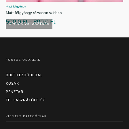
Matt félgyöngy
Matt félgyöngy rózsaszín színben
500,0
Ft
–
800,0
Ft
OPCIÓK VÁLASZTÁSA
FONTOS OLDALAK
BOLT KEZDŐOLDAL
KOSÁR
PÉNZTÁR
FELHASZNÁLÓI FIÓK
KIEMELT KATEGÓRIÁK