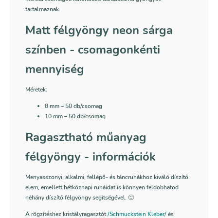
tartalmaznak.
Matt félgyöngy neon sárga
színben
- csomagonkénti
mennyiség
Méretek:
8 mm
– 50 db/csomag
10 mm – 50 db/csomag
Ragasztható műanyag
félgyöngy - információk
Menyasszonyi, alkalmi, fellépő- és táncruhákhoz kiváló díszítő
elem, emellett hétköznapi ruháidat is könnyen feldobhatod
néhány díszítő félgyöngy segítségével. 🙂
A rögzítéshez kristályragasztót
/Schmuckstein Kleber/
és