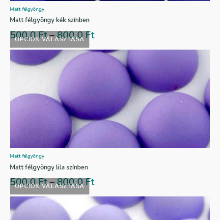
Matt félgyöngy
Matt félgyöngy kék színben
500,0
Ft
–
800,0
Ft
OPCIÓK VÁLASZTÁSA
Matt félgyöngy
Matt félgyöngy lila színben
500,0
Ft
–
800,0
Ft
OPCIÓK VÁLASZTÁSA