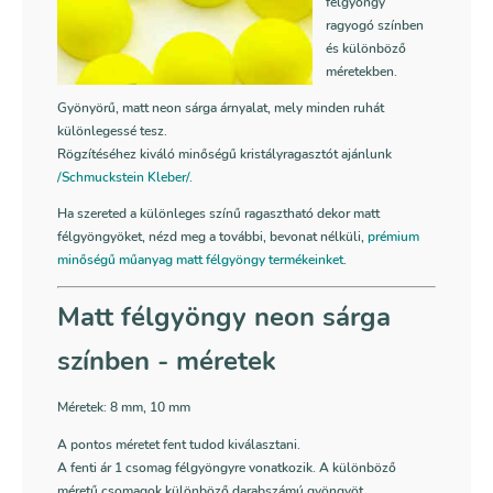
félgyöngy
ragyogó színben
és különböző
méretekben.
Gyönyörű, matt neon sárga árnyalat, mely minden ruhát
különlegessé tesz.
Rögzítéséhez kiváló minőségű kristályragasztót ajánlunk
/Schmuckstein Kleber/.
Ha szereted a különleges színű ragasztható dekor matt
félgyöngyöket, nézd meg a további, bevonat nélküli,
prémium
minőségű műanyag matt félgyöngy termékeinket
.
Matt félgyöngy neon sárga
színben
- méretek
Méretek: 8 mm, 10 mm
A pontos méretet fent tudod kiválasztani.
A fenti ár 1 csomag félgyöngyre vonatkozik. A különböző
méretű csomagok különböző darabszámú gyöngyöt