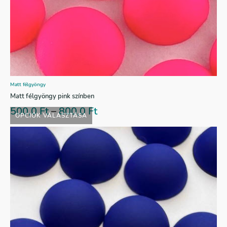
Matt félgyöngy
Matt félgyöngy pink színben
500,0
Ft
–
800,0
Ft
OPCIÓK VÁLASZTÁSA