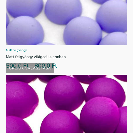
Matt félgyöngy
Matt félgyöngy világoslila színben
500,0
Ft
–
800,0
Ft
OPCIÓK VÁLASZTÁSA