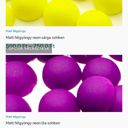
Matt félgyöngy
Matt félgyöngy neon sárga színben
500,0
Ft
–
750,0
Ft
OPCIÓK VÁLASZTÁSA
Matt félgyöngy
Matt félgyöngy neon lila színben