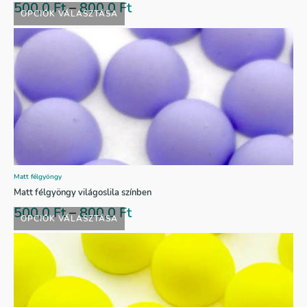
500,0
Ft
–
800,0
Ft
OPCIÓK VÁLASZTÁSA
Matt félgyöngy
Matt félgyöngy világoslila színben
500,0
Ft
–
800,0
Ft
OPCIÓK VÁLASZTÁSA