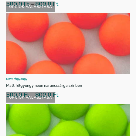
500,0
Ft
–
800,0
Ft
OPCIÓK VÁLASZTÁSA
Matt félgyöngy
Matt félgyöngy neon narancssárga színben
500,0
Ft
–
800,0
Ft
OPCIÓK VÁLASZTÁSA