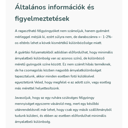
Általános információk és
figyelmeztetések
A ragasztható félgyöngyöket nem számoljuk, hanem gyémánt
mérleggel mérjük ki, ezért súlyra nem, de darabszámra +- 1-2%-
os eltérés lehet a kövek kismértékű különbözősége miatt.
A gyártási folyamatokból adódóan előfordulhat, hogy minimális
árnyalatbeli különbség van az azonos színű, de különböző
méretű gyöngyök színe között. Ez nem számít hibás terméknek,
de ha csomagolás közben nagyobb árnyalatkülönbséget
tapasztalunk, akkor minden esetben fotó küldésével
egyeztetünk Veled, hogy megfelel-e az adott szín, vagy esetleg
más mérettel helyettesítsünk.
Javasoljuk, hogy az egy ruhára szükséges félgyöngy
mennyiséget egyszerre vásárold meg, mert egy későbbi
utánrendelésnél már lehet, hogy csak egy másik szállítmányból
tudunk küldeni, és ebben az esetben előfordulhat minimális
árnyalatbeli különbség.