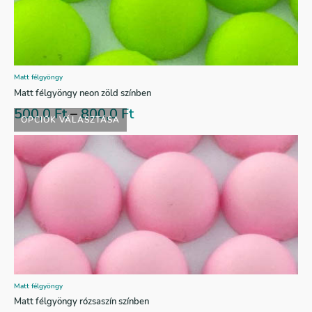
Matt félgyöngy
Matt félgyöngy neon zöld színben
500,0
Ft
–
800,0
Ft
OPCIÓK VÁLASZTÁSA
Matt félgyöngy
Matt félgyöngy rózsaszín színben