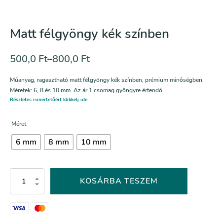
Matt félgyöngy kék színben
500,0
Ft
–
800,0
Ft
Műanyag, ragasztható matt félgyöngy kék színben, prémium minőségben.
Méretek: 6, 8 és 10 mm. Az ár 1 csomag gyöngyre értendő.
Részletes ismertetőért klikkelj ide..
Méret
6 mm
8 mm
10 mm
Matt
KOSÁRBA TESZEM
félgyöngy
kék
színben
mennyiség