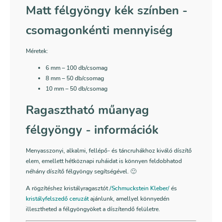
Matt félgyöngy kék színben
-
csomagonkénti mennyiség
Méretek:
6 mm
– 100 db/csomag
8 mm
– 50 db/csomag
10 mm – 50 db/csomag
Ragasztható műanyag
félgyöngy - információk
Menyasszonyi, alkalmi, fellépő- és táncruhákhoz kiváló díszítő
elem, emellett hétköznapi ruháidat is könnyen feldobhatod
néhány díszítő félgyöngy segítségével. 🙂
A rögzítéshez kristályragasztót
/Schmuckstein Kleber/
és
kristályfelszedő ceruzát
ajánlunk, amellyel könnyedén
illesztheted a félgyöngyöket a díszítendő felületre.