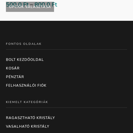
500,0
Ft
–
800,0
Ft
OPCIÓK VÁLASZTÁSA
FONTOS OLDALAK
BOLT KEZDŐOLDAL
KOSÁR
PÉNZTÁR
FELHASZNÁLÓI FIÓK
KIEMELT KATEGÓRIÁK
RAGASZTHATÓ KRISTÁLY
VASALHATÓ KRISTÁLY