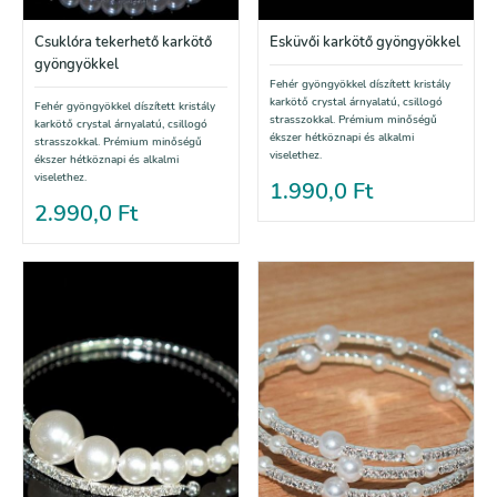
Csuklóra tekerhető karkötő
Esküvői karkötő gyöngyökkel
gyöngyökkel
Fehér gyöngyökkel díszített kristály
karkötő crystal árnyalatú, csillogó
Fehér gyöngyökkel díszített kristály
strasszokkal. Prémium minőségű
karkötő crystal árnyalatú, csillogó
ékszer hétköznapi és alkalmi
strasszokkal. Prémium minőségű
viselethez.
ékszer hétköznapi és alkalmi
viselethez.
1.990,0
Ft
2.990,0
Ft