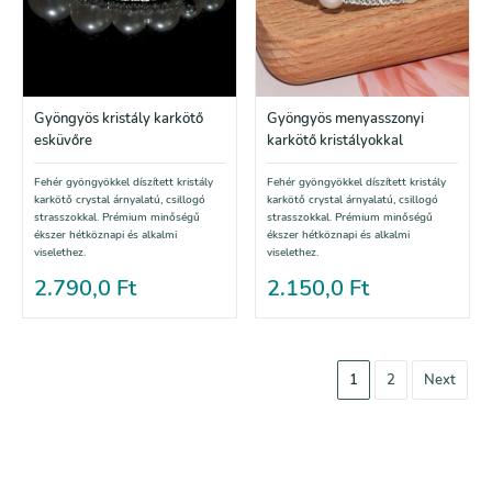
Gyöngyös kristály karkötő
Gyöngyös menyasszonyi
esküvőre
karkötő kristályokkal
Fehér gyöngyökkel díszített kristály
Fehér gyöngyökkel díszített kristály
karkötő crystal árnyalatú, csillogó
karkötő crystal árnyalatú, csillogó
strasszokkal. Prémium minőségű
strasszokkal. Prémium minőségű
ékszer hétköznapi és alkalmi
ékszer hétköznapi és alkalmi
viselethez.
viselethez.
2.790,0
Ft
2.150,0
Ft
1
2
Next