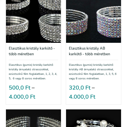
Elasztikus kristály karkötő -
Elasztikus kristály AB
több méretben
karkötő - több méretben
Elasztikus (gumis) kristály karkötő
Elasztikus (gumis) kristály karkötő
kristály árnyalatú strasszokkal,
kristály AB árnyalatú strasszokkal,
ezüstszínű fém foglalatban, 1, 2, 3, 4,
ezüstszínű fém foglalatban, 1, 3, 5, 6
5, 6 vagy 8 soros méretben.
vagy 8 soros méretben.
500,0
Ft
–
320,0
Ft
–
4.000,0
Ft
4.000,0
Ft