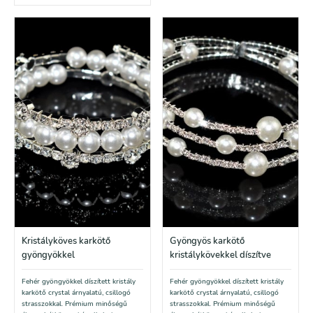
Kristályköves karkötő
Gyöngyös karkötő
gyöngyökkel
kristálykövekkel díszítve
Fehér gyöngyökkel díszített kristály
Fehér gyöngyökkel díszített kristály
karkötő crystal árnyalatú, csillogó
karkötő crystal árnyalatú, csillogó
strasszokkal. Prémium minőségű
strasszokkal. Prémium minőségű