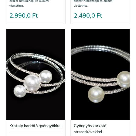
ékszer hétköznapi és alkalmi
ékszer hétköznapi és alkalmi
viselethez.
viselethez.
2.990,0
Ft
2.490,0
Ft
Kristály karkötő gyöngyökkel
Gyöngyös karkötő
strasszkövekkel