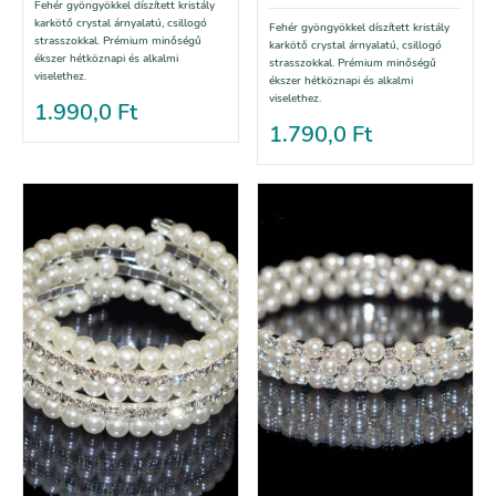
Fehér gyöngyökkel díszített kristály
karkötő crystal árnyalatú, csillogó
Fehér gyöngyökkel díszített kristály
strasszokkal. Prémium minőségű
karkötő crystal árnyalatú, csillogó
ékszer hétköznapi és alkalmi
strasszokkal. Prémium minőségű
viselethez.
ékszer hétköznapi és alkalmi
viselethez.
1.990,0
Ft
1.790,0
Ft