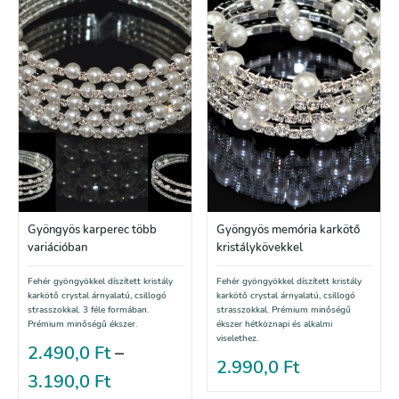
Gyöngyös karperec több
Gyöngyös memória karkötő
variációban
kristálykövekkel
Fehér gyöngyökkel díszített kristály
Fehér gyöngyökkel díszített kristály
karkötő crystal árnyalatú, csillogó
karkötő crystal árnyalatú, csillogó
strasszokkal. 3 féle formában.
strasszokkal. Prémium minőségű
Prémium minőségű ékszer.
ékszer hétköznapi és alkalmi
viselethez.
2.490,0
Ft
–
2.990,0
Ft
3.190,0
Ft