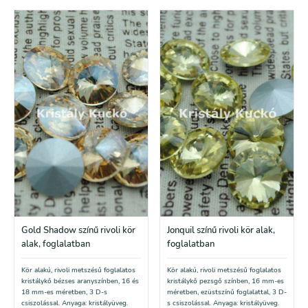
Gold Shadow színű rivoli kör
Jonquil színű rivoli kör alak,
alak, foglalatban
foglalatban
Kör alakú, rivoli metszésű foglalatos
Kör alakú, rivoli metszésű foglalatos
kristálykő bézses aranyszínben, 16 és
kristálykő pezsgő színben, 16 mm-es
18 mm-es méretben, 3 D-s
méretben, ezüstszínű foglalattal, 3 D-
csiszolással. Anyaga: kristályüveg.
s csiszolással. Anyaga: kristályüveg.