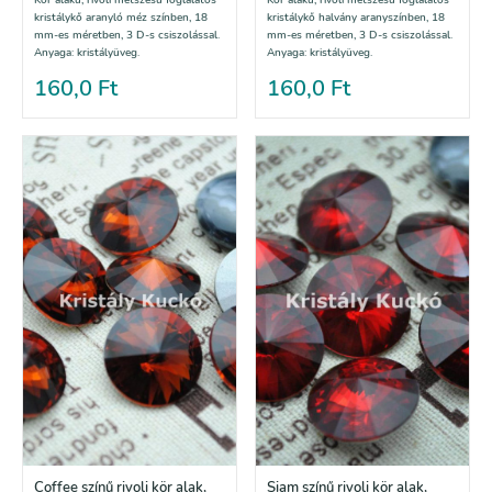
kristálykő aranyló méz színben, 18
kristálykő halvány aranyszínben, 18
mm-es méretben, 3 D-s csiszolással.
mm-es méretben, 3 D-s csiszolással.
Anyaga: kristályüveg.
Anyaga: kristályüveg.
160,0
Ft
160,0
Ft
Coffee színű rivoli kör alak,
Siam színű rivoli kör alak,