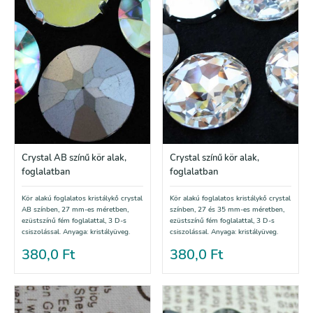
Crystal AB színű kör alak,
Crystal színű kör alak,
foglalatban
foglalatban
Kör alakú foglalatos kristálykő crystal
Kör alakú foglalatos kristálykő crystal
AB színben, 27 mm-es méretben,
színben, 27 és 35 mm-es méretben,
ezüstszínű fém foglalattal, 3 D-s
ezüstszínű fém foglalattal, 3 D-s
csiszolással. Anyaga: kristályüveg.
csiszolással. Anyaga: kristályüveg.
380,0
Ft
380,0
Ft