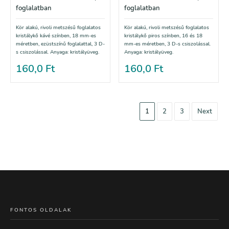
foglalatban
foglalatban
Kör alakú, rivoli metszésű foglalatos
Kör alakú, rivoli metszésű foglalatos
kristálykő kávé színben, 18 mm-es
kristálykő piros színben, 16 és 18
méretben, ezüstszínű foglalattal, 3 D-
mm-es méretben, 3 D-s csiszolással.
s csiszolással. Anyaga: kristályüveg.
Anyaga: kristályüveg.
160,0
Ft
160,0
Ft
1
2
3
Next
FONTOS OLDALAK