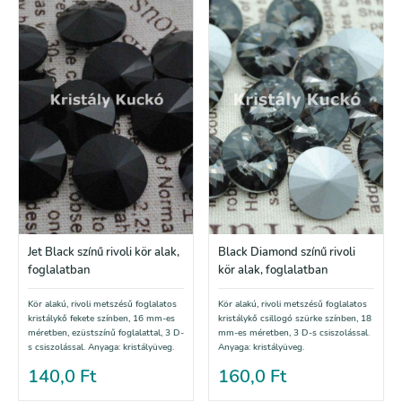
Jet Black színű rivoli kör alak,
Black Diamond színű rivoli
foglalatban
kör alak, foglalatban
Kör alakú, rivoli metszésű foglalatos
Kör alakú, rivoli metszésű foglalatos
kristálykő fekete színben, 16 mm-es
kristálykő csillogó szürke színben, 18
méretben, ezüstszínű foglalattal, 3 D-
mm-es méretben, 3 D-s csiszolással.
s csiszolással. Anyaga: kristályüveg.
Anyaga: kristályüveg.
140,0
Ft
160,0
Ft