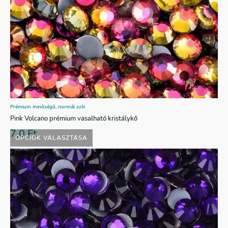
Prémium minőségű, normál szín
Pink Volcano prémium vasalható kristálykő
7,0
Ft
OPCIÓK VÁLASZTÁSA