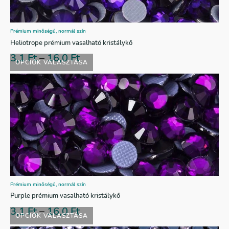
Prémium minőségű, normál szín
Heliotrope prémium vasalható kristálykő
3,1
Ft
–
16,0
Ft
OPCIÓK VÁLASZTÁSA
Prémium minőségű, normál szín
Purple prémium vasalható kristálykő
3,1
Ft
–
16,0
Ft
OPCIÓK VÁLASZTÁSA