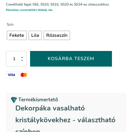
Cserélhető fejjel SS6, SS10, SS16, SS20 és SS34-es strasszokhoz.
Részletes ismertetőért klikkelj ide..
Szín
Fekete
Lila
Rózsaszín
Dekorpáka
KOSÁRBA TESZEM
vasalható
kristálykövekhez
mennyiség
Termékismertető
Dekorpáka vasalható
kristálykövekhez - választható
színben