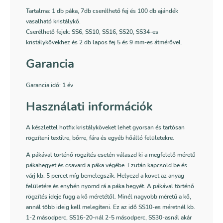
Tartalma: 1 db páka, 7db cserélhető fej és 100 db ajándék
vasalható kristálykő.
Cserélhető fejek: SS6, SS10, SS16, SS20, SS34-es
kristálykövekhez és 2 db lapos fej 5 és 9 mm-es átmérővel.
Garancia
Garancia idő: 1 év
Használati információk
A készlettel hotfix kristályköveket lehet gyorsan és tartósan
rögzíteni textilre, bőrre, fára és egyéb hőálló felületekre.
A pákával történő rögzítés esetén válaszd ki a megfelelő méretű
pákahegyet és csavard a páka végébe. Ezután kapcsold be és
várj kb. 5 percet míg bemelegszik. Helyezd a követ az anyag
felületére és enyhén nyomd rá a páka hegyét. A pákával történő
rögzítés ideje függ a kő méretétől. Minél nagyobb méretű a kő,
annál több ideig kell melegíteni. Ez az idő SS10-es méretnél kb.
1-2 másodperc, SS16-20-nál 2-5 másodperc, SS30-asnál akár