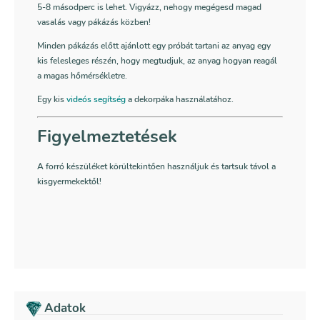
5-8 másodperc is lehet. Vigyázz, nehogy megégesd magad
vasalás vagy pákázás közben!
Minden pákázás előtt ajánlott egy próbát tartani az anyag egy
kis felesleges részén, hogy megtudjuk, az anyag hogyan reagál
a magas hőmérsékletre.
Egy kis
videós segítség
a dekorpáka használatához.
Figyelmeztetések
A forró készüléket körültekintően használjuk és tartsuk távol a
kisgyermekektől!
Adatok