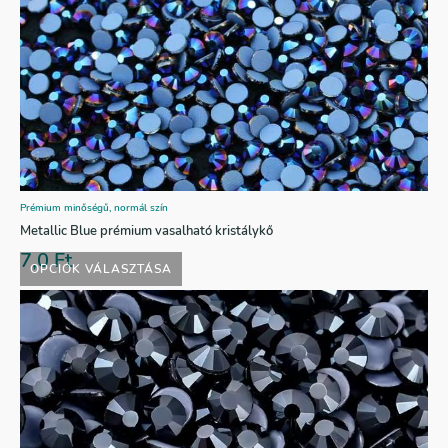
Prémium minőségű, normál szín
Metallic Blue prémium vasalható kristálykő
7,0
Ft
OPCIÓK VÁLASZTÁSA