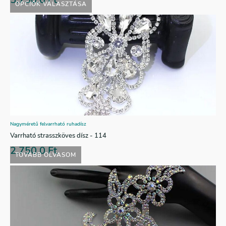
OPCIÓK VÁLASZTÁSA
Nagyméretű felvarrható ruhadísz
Varrható strasszköves dísz - 114
2.750,0
Ft
TOVÁBB OLVASOM