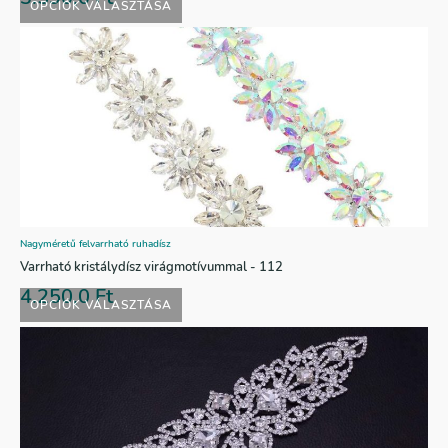
OPCIÓK VÁLASZTÁSA
Nagyméretű felvarrható ruhadísz
Varrható kristálydísz virágmotívummal - 112
4.250,0
Ft
OPCIÓK VÁLASZTÁSA