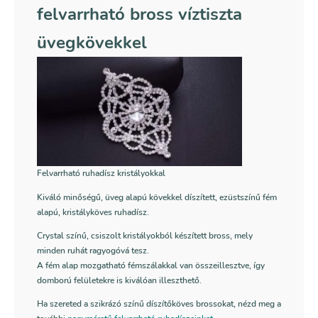
felvarrható bross víztiszta
üvegkövekkel
Felvarrható ruhadísz kristályokkal
Kiváló minőségű, üveg alapú kövekkel díszített, ezüstszínű fém
alapú, kristályköves ruhadísz.
Crystal színű, csiszolt kristályokból készített bross, mely
minden ruhát ragyogóvá tesz.
A fém alap mozgatható fémszálakkal van összeillesztve, így
domború felületekre is kiválóan illeszthető.
Ha szereted a szikrázó színű díszítőköves brossokat, nézd meg a