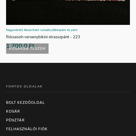
Nagyméretű felvarrható ruhadísz
,
Bikinipánt és pánt
Rózsaszín versenybikini strasszpánt - 223
1.700,0
Ft
KOSÁRBA TESZEM
FONTOS OLDALAK
BOLT KEZDŐOLDAL
KOSÁR
PÉNZTÁR
FELHASZNÁLÓI FIÓK