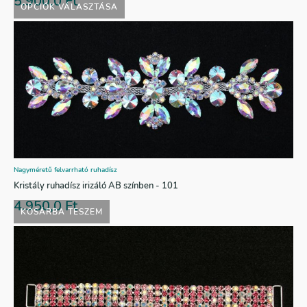
5.900,0
Ft
OPCIÓK VÁLASZTÁSA
Nagyméretű felvarrható ruhadísz
Kristály ruhadísz irizáló AB színben - 101
4.950,0
Ft
KOSÁRBA TESZEM