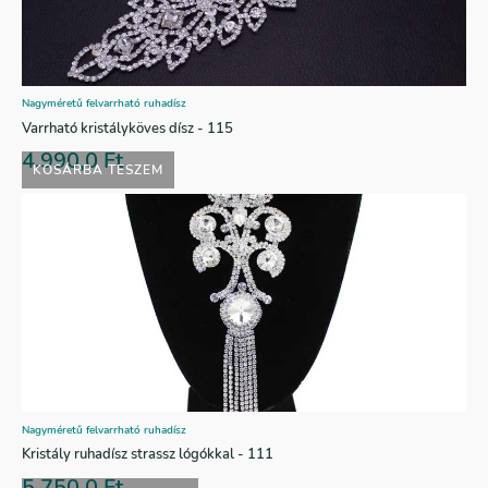
Nagyméretű felvarrható ruhadísz
Varrható kristályköves dísz - 115
4.990,0
Ft
KOSÁRBA TESZEM
Nagyméretű felvarrható ruhadísz
Kristály ruhadísz strassz lógókkal - 111
5.750,0
Ft