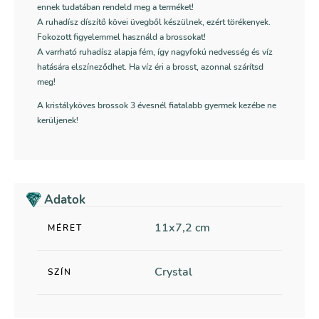
ennek tudatában rendeld meg a terméket!
A ruhadísz díszítő kövei üvegből készülnek, ezért törékenyek.
Fokozott figyelemmel használd a brossokat!
A varrható ruhadísz alapja fém, így nagyfokú nedvesség és víz
hatására elszíneződhet. Ha víz éri a brosst, azonnal szárítsd
meg!
A kristályköves brossok 3 évesnél fiatalabb gyermek kezébe ne
kerüljenek!
Adatok
11x7,2 cm
MÉRET
Crystal
SZÍN