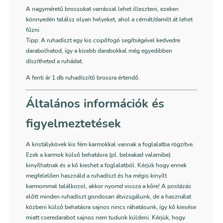
A nagyméretű brossokat varrással lehet illeszteni, ezeken
könnyedén találsz olyan helyeket, ahol a cérnát/damilt át lehet
fűzni.
Tipp: A ruhadíszt egy kis csipőfogó segítségével kedvedre
darabolhatod, így a kisebb darabokkal még egyedibben
díszítheted a ruhádat.
A fenti ár 1 db ruhadíszítő brossra értendő.
Általános információk és
figyelmeztetések
A kristálykövek kis fém karmokkal vannak a foglalatba rögzítve.
Ezek a karmok külső behatásra (pl. beleakad valamibe)
kinyílhatnak és a kő kieshet a foglalatból. Kérjük hogy ennek
megfelelően használd a ruhadíszt és ha mégis kinyílt
karmommal találkozol, akkor nyomd vissza a kőre! A postázás
előtt minden ruhadíszt gondosan átvizsgálunk, de a használat
közbeni külső behatásra sajnos nincs ráhatásunk, így kő kiesése
miatt cseredarabot sajnos nem tudunk küldeni. Kérjük, hogy