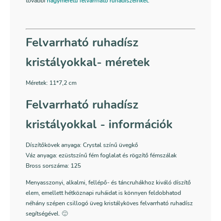
további
nagyméretű felvarrható ruhadíszeinket
.
Felvarrható ruhadísz
kristályokkal- méretek
Méretek:
11*7,2 cm
Felvarrható ruhadísz
kristályokkal - információk
Díszítőkövek anyaga: Crystal színű üvegkő
Váz anyaga: ezüstszínű fém foglalat és rögzítő fémszálak
Bross sorszáma: 125
Menyasszonyi, alkalmi, fellépő- és táncruhákhoz kiváló díszítő
elem, emellett hétköznapi ruháidat is könnyen feldobhatod
néhány szépen csillogó üveg kristályköves felvarrható ruhadísz
segítségével. 🙂