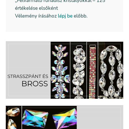
„Felvarrható ruhadísz kristályokkal – 125”
értékelése elsőként
Vélemény írásához
lépj be
előbb.