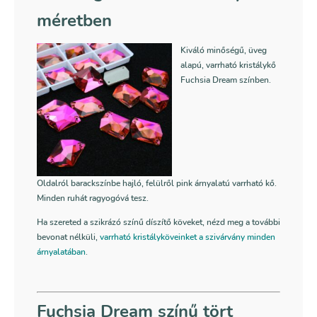
méretben
Kiváló minőségű, üveg
alapú, varrható kristálykő
Fuchsia Dream színben.
Oldalról barackszínbe hajló, felülről pink árnyalatú varrható kő.
Minden ruhát ragyogóvá tesz.
Ha szereted a szikrázó színű díszítő köveket, nézd meg a további
bevonat nélküli,
varrható kristályköveinket a szivárvány minden
árnyalatában
.
Fuchsia Dream színű tört