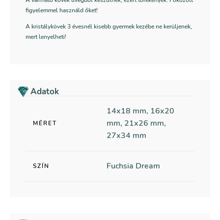
A varrható kövek üvegből készülnek, ezért törékenyek. Fokozott
figyelemmel használd őket!
A kristálykövek 3 évesnél kisebb gyermek kezébe ne kerüljenek,
mert lenyelheti!
Adatok
14x18 mm, 16x20
mm, 21x26 mm,
MÉRET
27x34 mm
Fuchsia Dream
SZÍN