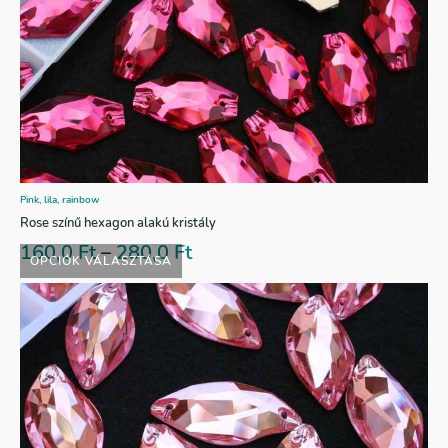
Pink, lila, rainbow
Rose színű hexagon alakú kristály
160,0
Ft
–
280,0
Ft
OPCIÓK VÁLASZTÁSA