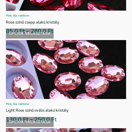
Pink, lila, rainbow
Rose színű csepp alakú kristály
85,0
Ft
–
280,0
Ft
OPCIÓK VÁLASZTÁSA
Pink, lila, rainbow
Light Rose színű ovális alakú kristály
130,0
Ft
–
250,0
Ft
OPCIÓK VÁLASZTÁSA