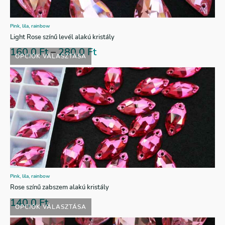
Pink, lila, rainbow
Light Rose színű levél alakú kristály
160,0
Ft
–
280,0
Ft
OPCIÓK VÁLASZTÁSA
Pink, lila, rainbow
Rose színű zabszem alakú kristály
140,0
Ft
OPCIÓK VÁLASZTÁSA