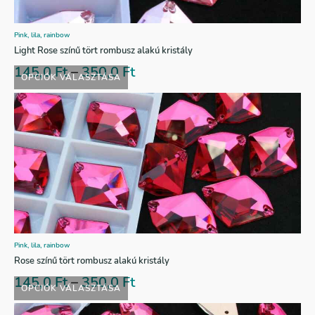
Pink, lila, rainbow
Light Rose színű tört rombusz alakú kristály
145,0
Ft
–
350,0
Ft
OPCIÓK VÁLASZTÁSA
Pink, lila, rainbow
Rose színű tört rombusz alakú kristály
145,0
Ft
–
350,0
Ft
OPCIÓK VÁLASZTÁSA