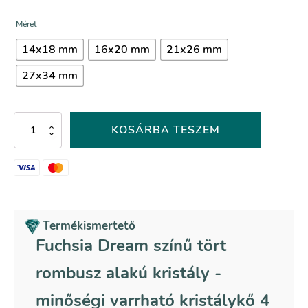
Méret
14x18 mm
16x20 mm
21x26 mm
27x34 mm
Fuchsia
KOSÁRBA TESZEM
Dream
színű
tört
rombusz
alakú
kristály
mennyiség
Termékismertető
Fuchsia Dream színű tört
rombusz alakú kristály -
minőségi varrható kristálykő 4