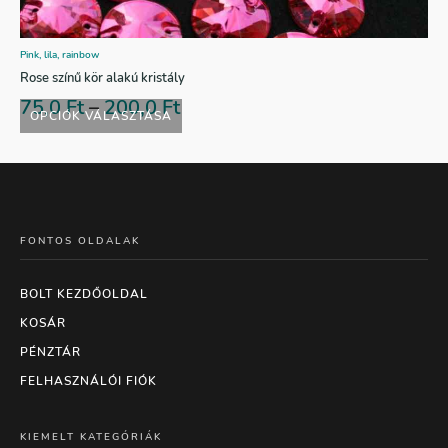
Pink, lila, rainbow
Rose színű kör alakú kristály
75,0
Ft
–
200,0
Ft
OPCIÓK VÁLASZTÁSA
FONTOS OLDALAK
BOLT KEZDŐOLDAL
KOSÁR
PÉNZTÁR
FELHASZNÁLÓI FIÓK
KIEMELT KATEGÓRIÁK