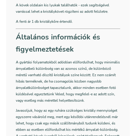
A kövek oldalain kis lyukak találhatók - ezek segítségével
varrással lehet a kristálykövet rögzíteni az adott felületre.
A fenti ár 1 db kristálykőre értendő.
Általános információk és
figyelmeztetések
A gyártási folyamatokból adódóan előfordulhat, hogy minimális
árnyalatbeli különbség van az azonos színű, de különböző
méretű varrható díszítő kristályok színe között. Ez nem számít
hibás terméknek, de ha csomagolás közben nagyobb
árnyalatkülönbséget tapasztalunk, akkor minden esetben fotó
küldésével egyeztetünk Veled, hogy megfelel-e az adott szín,
vagy esetleg más mérettel helyettesítsünk.
Javasoljuk, hogy az egy ruhára szükséges kristály mennyiséget
egyszerre vásárold meg, mert egy későbbi utánrendelésnél már
lehet, hogy csak egy másik szállítmányból tudunk küldeni, és
ebben az esetben előfordulhat kis mértékű árnyalat-különbség.