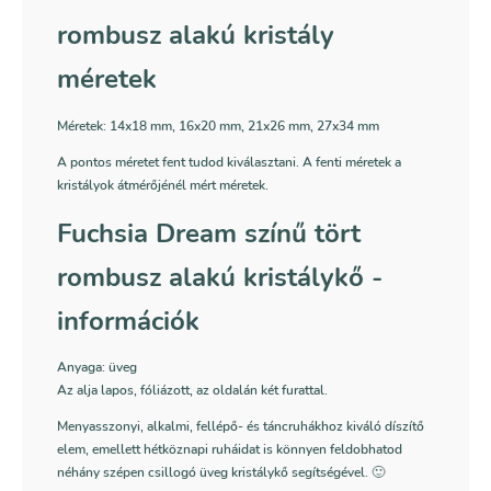
rombusz alakú kristály
méretek
Méretek: 14x18 mm,
16x20 mm, 21x26 mm, 27x34 mm
A pontos méretet fent tudod kiválasztani. A fenti méretek a
kristályok átmérőjénél mért méretek.
Fuchsia Dream színű tört
rombusz alakú kristálykő -
információk
Anyaga: üveg
Az alja lapos, fóliázott, az oldalán két furattal.
Menyasszonyi, alkalmi, fellépő- és táncruhákhoz kiváló díszítő
elem, emellett hétköznapi ruháidat is könnyen feldobhatod
néhány szépen csillogó üveg kristálykő segítségével. 🙂