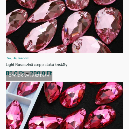
Pink, lila, rainbow
Light Rose színű csepp alakú kristály
85,0
Ft
–
280,0
Ft
OPCIÓK VÁLASZTÁSA