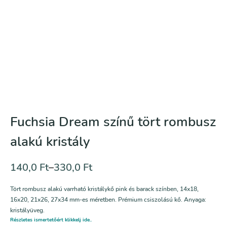
Fuchsia Dream színű tört rombusz
alakú kristály
140,0
Ft
–
330,0
Ft
Tört rombusz alakú varrható kristálykő
pink és barack
színben, 14x18,
16x20, 21x26, 27x34 mm-es méretben. Prémium csiszolású kő. Anyaga:
kristályüveg.
Részletes ismertetőért klikkelj ide..