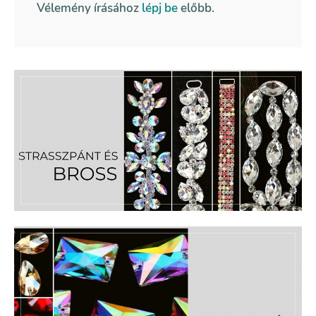
Vélemény írásához
lépj be
előbb.