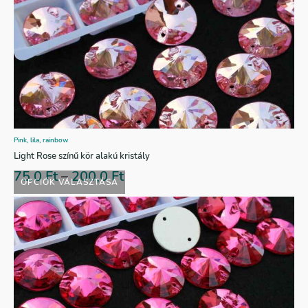
Pink, lila, rainbow
Light Rose színű kör alakú kristály
75,0
Ft
–
200,0
Ft
OPCIÓK VÁLASZTÁSA