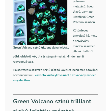
prémium
metszésű, üveg
alapú, varrható
kristálykő Green
Volcano színben.
Különleges
árnyalatú kő, mely
a szivárvány
minden színében
Green Volcano színű trilliant alakú kristály
játszik. Felülről
zöld, oldalról kék, lila és sárga árnyalat. Minden ruhát
ragyogóvá tesz.
Ha szereted a szikrázó színű díszítő köveket, nézd meg a további
bevonat nélküli,
varrható kristályköveinket a szivárvány minden
árnyalatában
.
Green Volcano színű trilliant