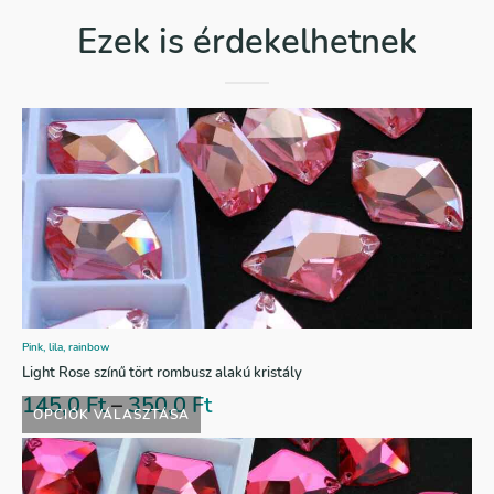
Ezek is érdekelhetnek
Pink, lila, rainbow
Light Rose színű tört rombusz alakú kristály
145,0
Ft
–
350,0
Ft
OPCIÓK VÁLASZTÁSA