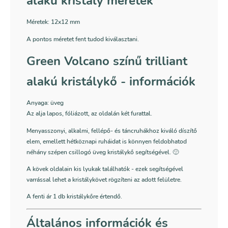
alakú kristály méretek
Méretek: 12x12 mm
A pontos méretet fent tudod kiválasztani.
Green Volcano színű trilliant
alakú kristálykő - információk
Anyaga: üveg
Az alja lapos, fóliázott, az oldalán két furattal.
Menyasszonyi, alkalmi, fellépő- és táncruhákhoz kiváló díszítő
elem, emellett hétköznapi ruháidat is könnyen feldobhatod
néhány szépen csillogó üveg kristálykő segítségével. 🙂
A kövek oldalain kis lyukak találhatók - ezek segítségével
varrással lehet a kristálykövet rögzíteni az adott felületre.
A fenti ár 1 db kristálykőre értendő.
Általános információk és