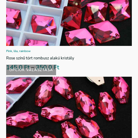
Pink, lila, rainbow
Rose színű tört rombusz alakú kristály
145,0
Ft
–
350,0
Ft
OPCIÓK VÁLASZTÁSA