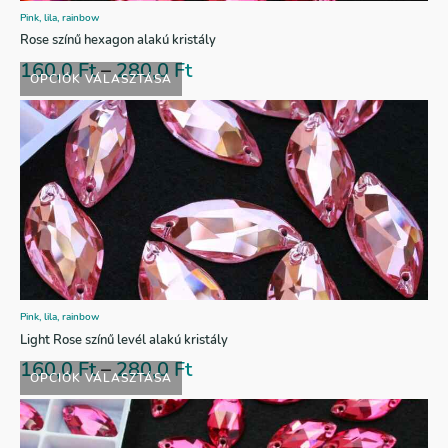
Pink, lila, rainbow
Rose színű hexagon alakú kristály
160,0
Ft
–
280,0
Ft
OPCIÓK VÁLASZTÁSA
Pink, lila, rainbow
Light Rose színű levél alakú kristály
160,0
Ft
–
280,0
Ft
OPCIÓK VÁLASZTÁSA