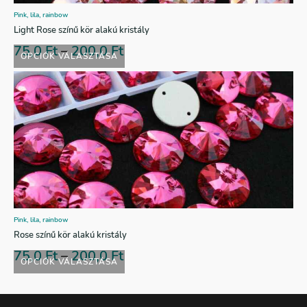
Pink, lila, rainbow
Light Rose színű kör alakú kristály
75,0
Ft
–
200,0
Ft
OPCIÓK VÁLASZTÁSA
Pink, lila, rainbow
Rose színű kör alakú kristály
75,0
Ft
–
200,0
Ft
OPCIÓK VÁLASZTÁSA