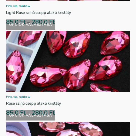
Pink, lila, rainbow
Light Rose színű csepp alakú kristály
85,0
Ft
–
280,0
Ft
OPCIÓK VÁLASZTÁSA
Pink, lila, rainbow
Rose színű csepp alakú kristály
85,0
Ft
–
280,0
Ft
OPCIÓK VÁLASZTÁSA