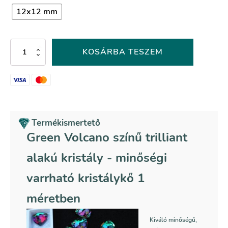
12x12 mm
Green
KOSÁRBA TESZEM
Volcano
színű
trilliant
alakú
kristály
mennyiség
Termékismertető
Green Volcano színű trilliant
alakú kristály - minőségi
varrható kristálykő 1
méretben
Kiváló minőségű,