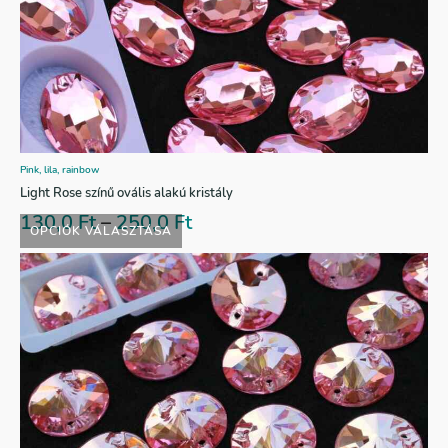
Pink, lila, rainbow
Light Rose színű ovális alakú kristály
130,0
Ft
–
250,0
Ft
OPCIÓK VÁLASZTÁSA