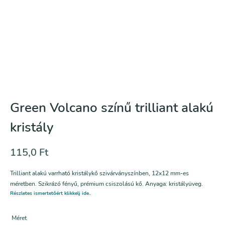
Green Volcano színű trilliant alakú
kristály
115,0
Ft
Trilliant alakú varrható kristálykő szivárványszínben, 12x12 mm-es
méretben. Szikrázó fényű, prémium csiszolású kő. Anyaga: kristályüveg.
Részletes ismertetőért klikkelj ide..
Méret