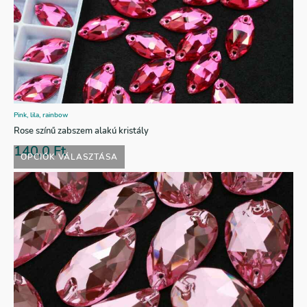
Pink, lila, rainbow
Rose színű zabszem alakú kristály
140,0
Ft
OPCIÓK VÁLASZTÁSA