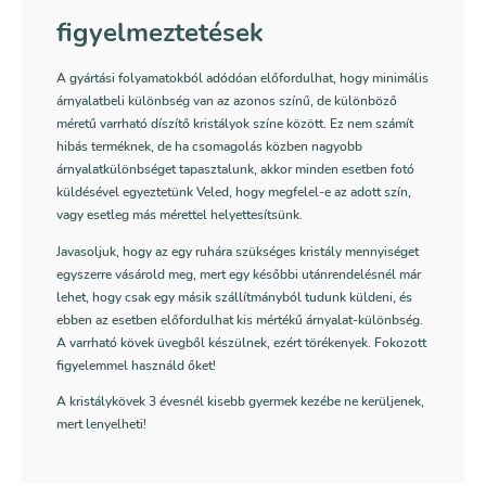
figyelmeztetések
A gyártási folyamatokból adódóan előfordulhat, hogy minimális
árnyalatbeli különbség van az azonos színű, de különböző
méretű varrható díszítő kristályok színe között. Ez nem számít
hibás terméknek, de ha csomagolás közben nagyobb
árnyalatkülönbséget tapasztalunk, akkor minden esetben fotó
küldésével egyeztetünk Veled, hogy megfelel-e az adott szín,
vagy esetleg más mérettel helyettesítsünk.
Javasoljuk, hogy az egy ruhára szükséges kristály mennyiséget
egyszerre vásárold meg, mert egy későbbi utánrendelésnél már
lehet, hogy csak egy másik szállítmányból tudunk küldeni, és
ebben az esetben előfordulhat kis mértékű árnyalat-különbség.
A varrható kövek üvegből készülnek, ezért törékenyek. Fokozott
figyelemmel használd őket!
A kristálykövek 3 évesnél kisebb gyermek kezébe ne kerüljenek,
mert lenyelheti!