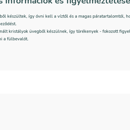
s információk és figyelmeztetés
ől készültek, így óvni kell a víztől és a magas páratartalomtól,
neződést.
nált kristályok üvegből készülnek, így törékenyek - fokozott figy
i a fülbevalót.