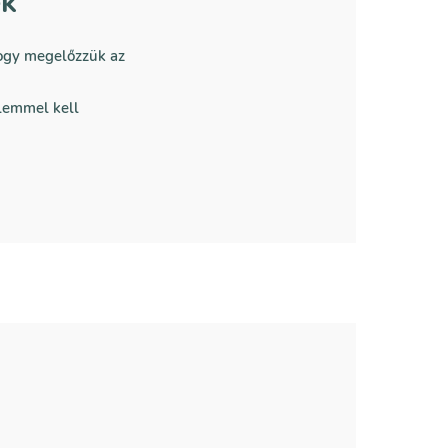
ek
 hogy megelőzzük az
elemmel kell