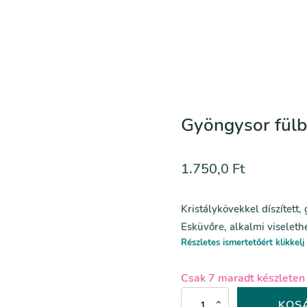
Gyöngysor fülb
1.750,0
Ft
Kristálykövekkel díszített,
Esküvőre, alkalmi viselethe
Részletes ismertetőért klikkelj 
Csak 7 maradt készleten
Gyöngysor
KOS