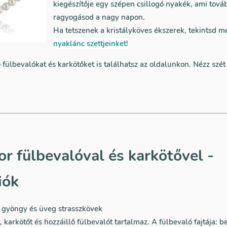
kiegészítője egy szépen csillogó nyakék, ami tová
ragyogásod a nagy napon.
Ha tetszenek a kristályköves ékszerek, tekintsd m
nyaklánc szettjeinket!
 fülbevalókat és karkötőket is találhatsz az oldalunkon. Nézz szét
r fülbevalóval és karkötővel -
iók
gyöngy és üveg strasszkövek
, karkötőt és hozzáillő fülbevalót tartalmaz. A fülbevaló fajtája: 