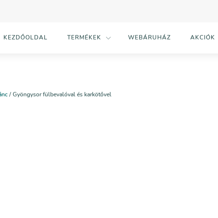
KEZDŐOLDAL
TERMÉKEK
WEBÁRUHÁZ
AKCIÓK
ánc
/ Gyöngysor fülbevalóval és karkötővel