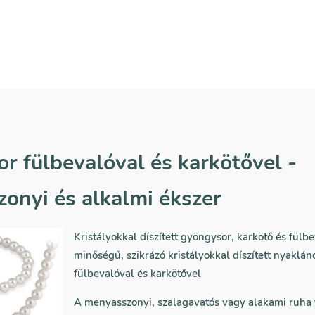
r fülbevalóval és karkötővel -
onyi és alkalmi ékszer
Kristályokkal díszített gyöngysor, karkötő és fülbe
minőségű, szikrázó kristályokkal díszített nyaklánc
fülbevalóval és karkötővel
A menyasszonyi, szalagavatós vagy alakami ruha 