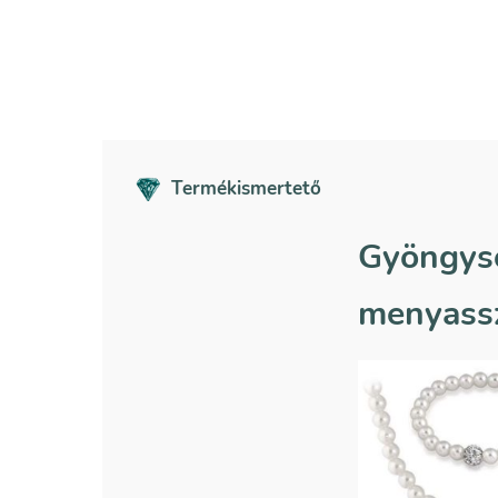
Termékismertető
Gyöngyso
menyassz