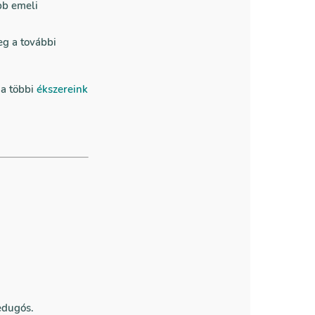
bb emeli
eg a további
 a többi
ékszereink
bedugós.