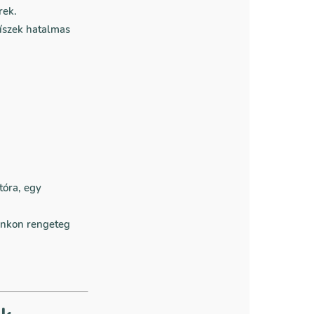
rek.
díszek hatalmas
tóra, egy
unkon rengeteg