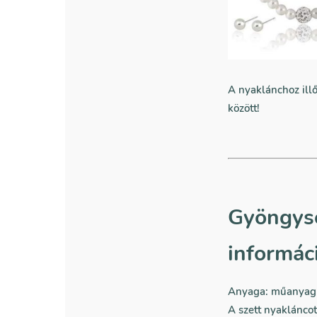
A nyaklánchoz illő
között!
Gyöngyso
informác
Anyaga: műanyag 
A szett nyakláncot