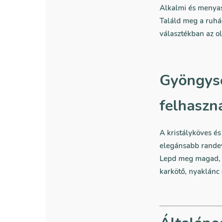
Alkalmi és menyas
Találd meg a ruhá
választékban az o
Gyöngyso
felhaszn
A kristályköves és
elegánsabb randev
Lepd meg magad, v
karkötő, nyaklánc 