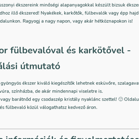
szonyi ékszereink minőségi alapanyagokkal készült bizsuk éksze
dhoz illő ékszered! Nyakékek, karkőtők, fülbevalók vagy épp haj
ldalunkon. Ragyogj a nagy napon, vagy akár hétköznapokon is!
r fülbevalóval és karkötővel -
álási útmutató
 gyöngyös ékszer kiváló kiegészítők lehetnek esküvőre, szalagava
úra, színházba, de akár mindennapi viseletre is.
agy barátnőd egy csodaszép kristály nyaklánc szettel! 🙂 Oldal
és fülbevaló közül válogathatsz kedvező áron.