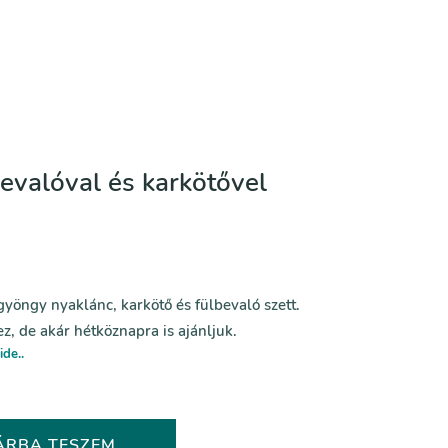
evalóval és karkötővel
 gyöngy nyaklánc, karkötő és fülbevaló szett.
z, de akár hétköznapra is ajánljuk.
ide..
ÁRBA TESZEM