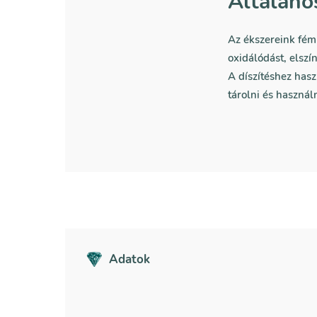
Általáno
Az ékszereink fémb
oxidálódást, elszí
A díszítéshez hasz
tárolni és használn
Adatok