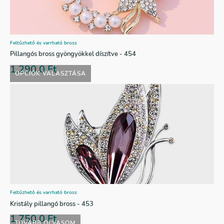
Feltűzhető és varrható bross
Pillangós bross gyöngyökkel díszítve - 454
1.290,0
Ft
OPCIÓK VÁLASZTÁSA
Feltűzhető és varrható bross
Kristály pillangó bross - 453
1.750,0
Ft
TOVÁBB OLVASOM