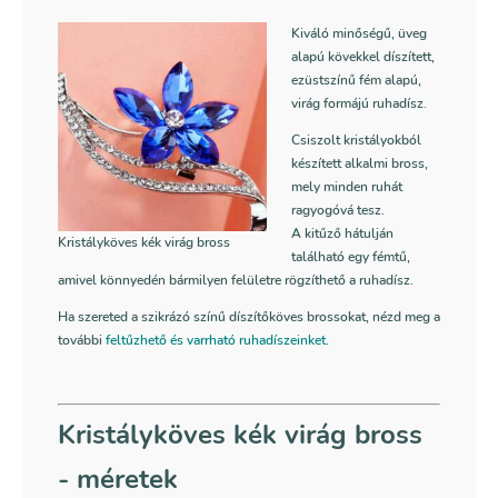
Kiváló minőségű, üveg
alapú kövekkel díszített,
ezüstszínű fém alapú,
virág formájú ruhadísz.
Csiszolt kristályokból
készített alkalmi bross,
mely minden ruhát
ragyogóvá tesz.
A kitűző hátulján
Kristályköves kék virág bross
található egy fémtű,
amivel könnyedén bármilyen felületre rögzíthető a ruhadísz.
Ha szereted a szikrázó színű díszítőköves brossokat, nézd meg a
további
feltűzhető és varrható ruhadíszeinket
.
Kristályköves kék virág bross
- méretek