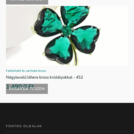
Feltűzhető és varrható bross
Négylevelű lóhere bross kristályokkal - 452
1.490,0
Ft
KOSÁRBA TESZEM
FONTOS OLDALAK