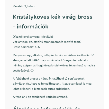
Méretek: 2,5
x5 cm
Kristályköves kék virág bross
- információk
Díszítőkövek anyaga: kristálykő
Váz anyaga: ezüstszínű fém foglalat és rögzítő fémtű
Bross sorszáma: 456
Menyasszonyi, alkalmi, fellépő- és táncruhákhoz kiváló díszítő
elem, emellett hétköznapi ruháidat is könnyen feldobhatod
néhány szépen csillogó üveg kristályköves felvarrható ruhadísz
segítségével. 🙂
A feltűzhető brosst a hátulján található tű segítségével
bármilyen felületre rá lehet illeszteni, illetve varrással is meg
lehet erősíteni a biztosabb tartás érdekében.
A fenti ár 1 db feltűzhető kitűzőre értendő.