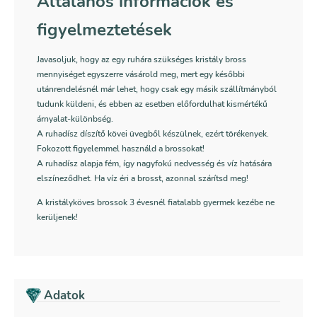
Általános információk és
figyelmeztetések
Javasoljuk, hogy az egy ruhára szükséges kristály bross
mennyiséget egyszerre vásárold meg, mert egy későbbi
utánrendelésnél már lehet, hogy csak egy másik szállítmányból
tudunk küldeni, és ebben az esetben előfordulhat kismértékű
árnyalat-különbség.
A ruhadísz díszítő kövei üvegből készülnek, ezért törékenyek.
Fokozott figyelemmel használd a brossokat!
A ruhadísz alapja fém, így nagyfokú nedvesség és víz hatására
elszíneződhet. Ha víz éri a brosst, azonnal szárítsd meg!
A kristályköves brossok 3 évesnél fiatalabb gyermek kezébe ne
kerüljenek!
Adatok