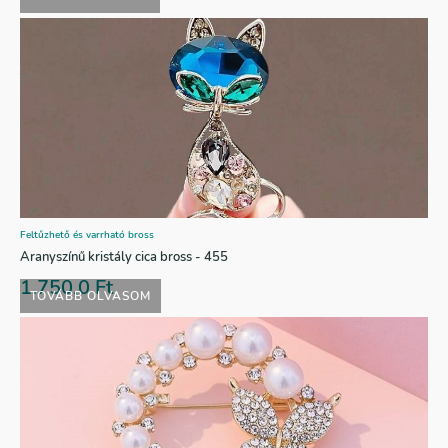
Feltűzhető és varrható bross
Aranyszínű kristály cica bross - 455
1.750,0
Ft
TOVÁBB OLVASOM