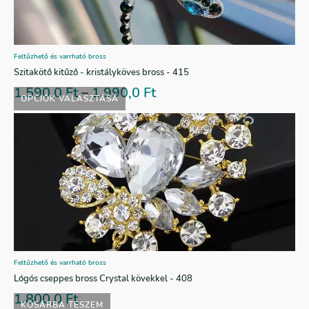
Feltűzhető és varrható bross
Szitakötő kitűző - kristályköves bross - 415
1.590,0
Ft
–
1.990,0
Ft
OPCIÓK VÁLASZTÁSA
Feltűzhető és varrható bross
Lógós cseppes bross Crystal kövekkel - 408
1.800,0
Ft
KOSÁRBA TESZEM