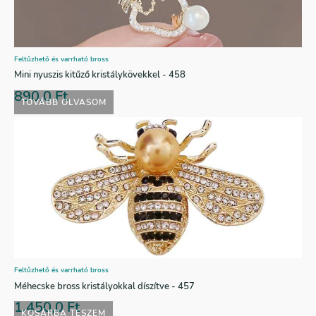
Feltűzhető és varrható bross
Mini nyuszis kitűző kristálykövekkel - 458
890,0
Ft
TOVÁBB OLVASOM
Feltűzhető és varrható bross
Méhecske bross kristályokkal díszítve - 457
1.450,0
Ft
KOSÁRBA TESZEM