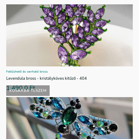
Feltűzhető és varrható bross
Levendula bross - kristályköves kitűző - 404
1.490,0
Ft
KOSÁRBA TESZEM