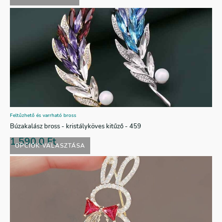
Feltűzhető és varrható bross
Búzakalász bross - kristályköves kitűző - 459
1.590,0
Ft
OPCIÓK VÁLASZTÁSA