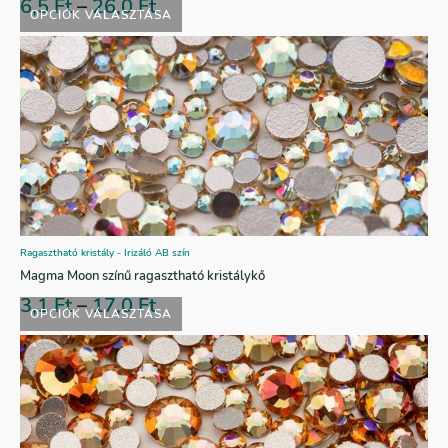
6,5
Ft
–
26,0
Ft
OPCIÓK VÁLASZTÁSA
Ragasztható kristály - Irizáló AB szín
Magma Moon színű ragasztható kristálykő
3,1
Ft
–
17,0
Ft
OPCIÓK VÁLASZTÁSA