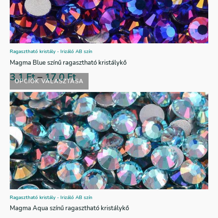
Ragasztható kristály - Irizáló AB szín
Magma Blue színű ragasztható kristálykő
3,1
Ft
–
17,0
Ft
OPCIÓK VÁLASZTÁSA
Ragasztható kristály - Irizáló AB szín
Magma Aqua színű ragasztható kristálykő