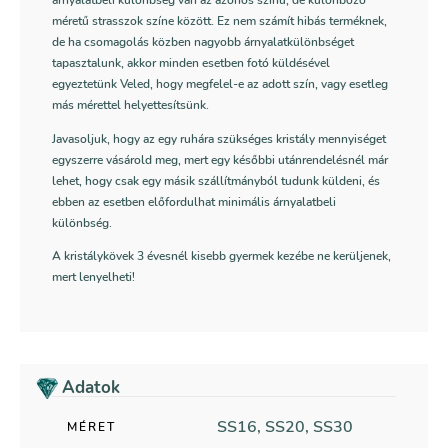
árnyalatbeli különbség van az azonos színű, de különböző
méretű strasszok színe között. Ez nem számít hibás terméknek,
de ha csomagolás közben nagyobb árnyalatkülönbséget
tapasztalunk, akkor minden esetben fotó küldésével
egyeztetünk Veled, hogy megfelel-e az adott szín, vagy esetleg
más mérettel helyettesítsünk.
Javasoljuk, hogy az egy ruhára szükséges kristály mennyiséget
egyszerre vásárold meg, mert egy későbbi utánrendelésnél már
lehet, hogy csak egy másik szállítmányból tudunk küldeni, és
ebben az esetben előfordulhat minimális árnyalatbeli
különbség.
A kristálykövek 3 évesnél kisebb gyermek kezébe ne kerüljenek,
mert lenyelheti!
Adatok
SS16, SS20, SS30
MÉRET