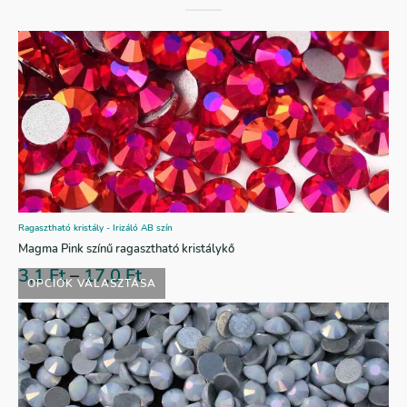
Ragasztható kristály - Irizáló AB szín
Magma Pink színű ragasztható kristálykő
3,1
Ft
–
17,0
Ft
OPCIÓK VÁLASZTÁSA