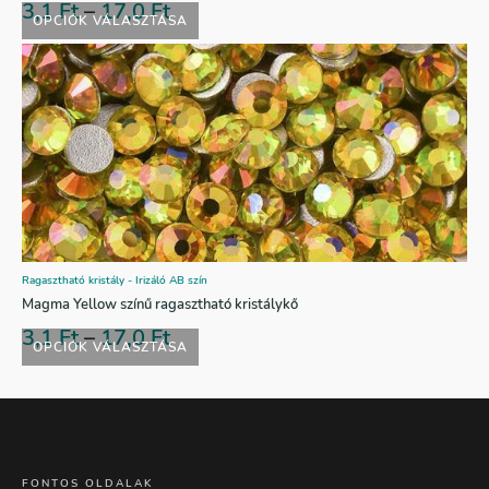
3,1
Ft
–
17,0
Ft
OPCIÓK VÁLASZTÁSA
Ragasztható kristály - Irizáló AB szín
Magma Yellow színű ragasztható kristálykő
3,1
Ft
–
17,0
Ft
OPCIÓK VÁLASZTÁSA
FONTOS OLDALAK