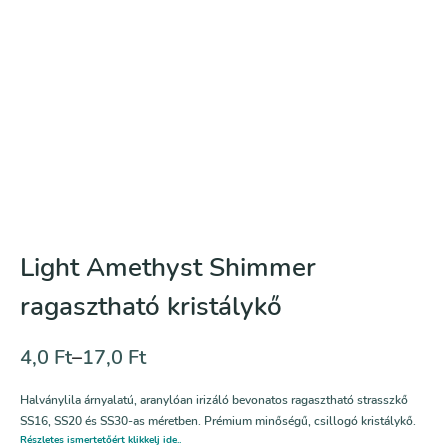
Light Amethyst Shimmer
ragasztható kristálykő
4,0
Ft
–
17,0
Ft
Halványlila árnyalatú, aranylóan irizáló bevonatos ragasztható strasszkő
SS16, SS20 és SS30-as méretben. Prémium minőségű, csillogó kristálykő.
Részletes ismertetőért klikkelj ide..