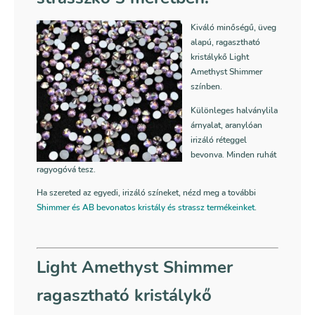
Kiváló minőségű, üveg
alapú, ragasztható
kristálykő Light
Amethyst Shimmer
színben.
Különleges halványlila
árnyalat, aranylóan
irizáló réteggel
bevonva. Minden ruhát
ragyogóvá tesz.
Ha szereted az egyedi, irizáló színeket, nézd meg a további
Shimmer és AB bevonatos kristály és strassz termékeinket
.
Light Amethyst Shimmer
ragasztható kristálykő