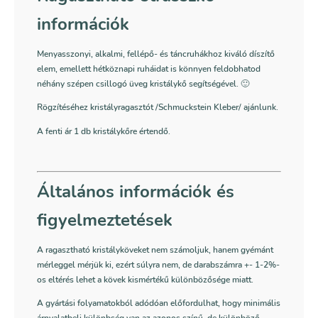
információk
Menyasszonyi, alkalmi, fellépő- és táncruhákhoz kiváló díszítő
elem, emellett hétköznapi ruháidat is könnyen feldobhatod
néhány szépen csillogó üveg kristálykő segítségével. 🙂
Rögzítéséhez kristályragasztót /Schmuckstein Kleber/ ajánlunk.
A fenti ár 1 db kristálykőre értendő.
Általános információk és
figyelmeztetések
A ragasztható kristályköveket nem számoljuk, hanem gyémánt
mérleggel mérjük ki, ezért súlyra nem, de darabszámra +- 1-2%-
os eltérés lehet a kövek kismértékű különbözősége miatt.
A gyártási folyamatokból adódóan előfordulhat, hogy minimális