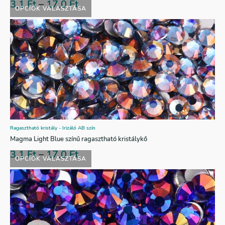
3,1
Ft
–
17,0
Ft
OPCIÓK VÁLASZTÁSA
Ragasztható kristály - Irizáló AB szín
Magma Light Blue színű ragasztható kristálykő
3,1
Ft
–
17,0
Ft
OPCIÓK VÁLASZTÁSA