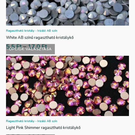
Ragasztható kristály - Irizáló AB szín
White AB színű ragasztható kristálykő
5,5
Ft
–
17,0
Ft
OPCIÓK VÁLASZTÁSA
Ragasztható kristály - Irizáló AB szín
Light Pink Shimmer ragasztható kristálykő