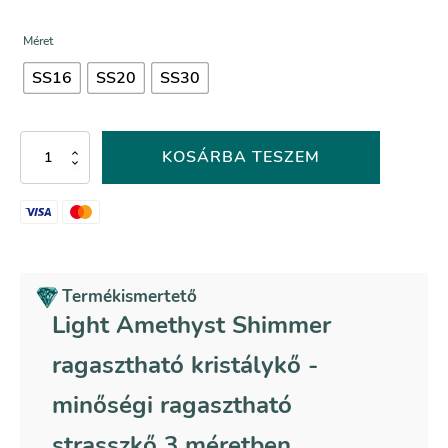
Méret
SS16
SS20
SS30
Light
KOSÁRBA TESZEM
Amethyst
Shimmer
ragasztható
kristálykő
mennyiség
Termékismertető
Light Amethyst Shimmer
ragasztható kristálykő -
minőségi ragasztható
strasszkő 3 méretben.