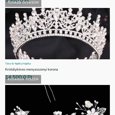
9.950,0
Ft
TOVÁBB OLVASOM
Tiara és fejdísz
,
Hajdísz
Kristályköves menyasszonyi korona
14.500,0
Ft
KOSÁRBA TESZEM