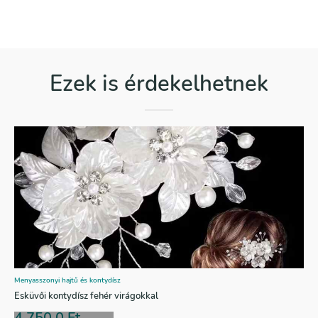
Ezek is érdekelhetnek
Menyasszonyi hajtű és kontydísz
Esküvői kontydísz fehér virágokkal
4.750,0
Ft