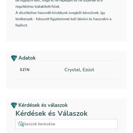
de vigyázni kell, hogy el ne repedjen és ne törjenek le a
rögzítéshez kialakított fülek.
A díszítéshez használt kristályok üvegből készülnek, így
törékenyek - fokozott figyelemmel kell tárolni és használni a
fejdíszt.
Adatok
Crystal, Ezüst
SZÍN
Kérdések és válaszok
Kérdések és Válaszok