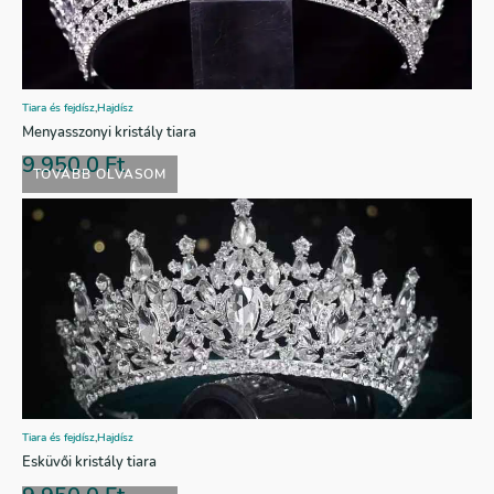
Tiara és fejdísz
,
Hajdísz
Menyasszonyi kristály tiara
9.950,0
Ft
TOVÁBB OLVASOM
Tiara és fejdísz
,
Hajdísz
Esküvői kristály tiara