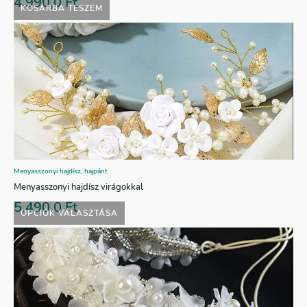
4.990,0
Ft
KOSÁRBA TESZEM
Menyasszonyi hajdísz, hajpánt
Menyasszonyi hajdísz virágokkal
5.490,0
Ft
OPCIÓK VÁLASZTÁSA