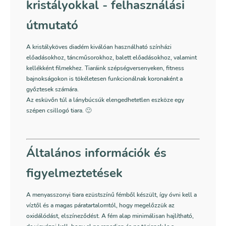
kristályokkal - felhasználási
útmutató
A kristályköves diadém kiválóan használható színházi
előadásokhoz, táncműsorokhoz, balett előadásokhoz, valamint
kellékként filmekhez. Tiaráink szépségversenyeken, fitness
bajnokságokon is tökéletesen funkcionálnak koronaként a
győztesek számára.
Az esküvőn túl a lánybúcsúk elengedhetetlen eszköze egy
szépen csillogó tiara. 🙂
Általános információk és
figyelmeztetések
A menyasszonyi tiara ezüstszínű fémből készült, így óvni kell a
víztől és a magas páratartalomtól, hogy megelőzzük az
oxidálódást, elszíneződést. A fém alap minimálisan hajlítható,