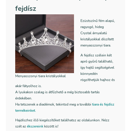
fejdísz
Ezüstszínű fém alapú,
ragyogó, hideg
Crystal árnyalatú
kristályokkal díszített
menyasszonyi tiara.
A fejdísz szélein két
apró gyűrű található,
így hajtű segítségével
könnyedén
Menyasszonyi tiara kristályokkal
rögzíthetjük hajhoz és
akár fátyolhoz is.
A lyukakon szalag is átfűzhető a még biztosabb tartás
érdekében.
Ha tetszenek a diadémok, tekintsd meg a további
tiara és fejdísz
termékeinket.
Hajdíszhez illő kiegészítőket találhatsz az oldalunkon. Nézz
szét az
ékszereink
között is!