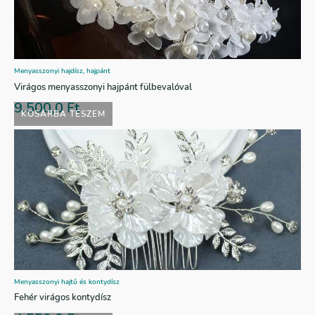
Menyasszonyi hajdísz, hajpánt
Virágos menyasszonyi hajpánt fülbevalóval
9.500,0
Ft
KOSÁRBA TESZEM
Menyasszonyi hajtű és kontydísz
Fehér virágos kontydísz