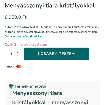
Menyasszonyi tiara kristályokkal
6.950,0
Ft
Különleges esküvői fejdísz - tündökölj a nagy napon! Ezüstszínű fém alapú,
csillogó, hideg Crystal árnyalatú kristályokkal díszített menyasszonyi tiara.
Részletes ismertetőért klikkelj ide..
Csak 3 maradt készleten
Menyasszonyi
KOSÁRBA TESZEM
tiara
kristályokkal
mennyiség
Termékismertető
Menyasszonyi tiara
kristályokkal - menyasszonyi