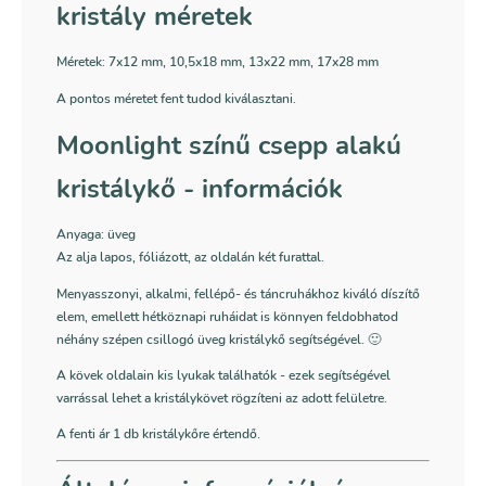
kristály méretek
Méretek:
7x12 mm, 10,5x18 mm, 13x22 mm, 17x28 mm
A pontos méretet fent tudod kiválasztani.
Moonlight színű csepp alakú
kristálykő - információk
Anyaga: üveg
Az alja lapos, fóliázott, az oldalán két furattal.
Menyasszonyi, alkalmi, fellépő- és táncruhákhoz kiváló díszítő
elem, emellett hétköznapi ruháidat is könnyen feldobhatod
néhány szépen csillogó üveg kristálykő segítségével. 🙂
A kövek oldalain kis lyukak találhatók - ezek segítségével
varrással lehet a kristálykövet rögzíteni az adott felületre.
A fenti ár 1 db kristálykőre értendő.