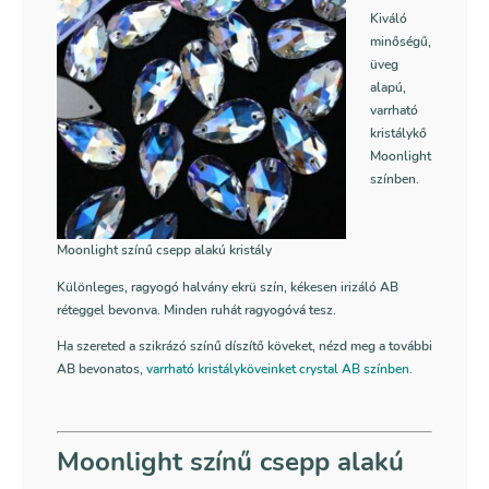
Kiváló
minőségű,
üveg
alapú,
varrható
kristálykő
Moonlight
színben.
Moonlight színű csepp alakú kristály
Különleges, ragyogó halvány ekrü szín, kékesen irizáló AB
réteggel bevonva. Minden ruhát ragyogóvá tesz.
Ha szereted a szikrázó színű díszítő köveket, nézd meg a további
AB bevonatos,
varrható kristályköveinket crystal AB színben
.
Moonlight színű csepp alakú