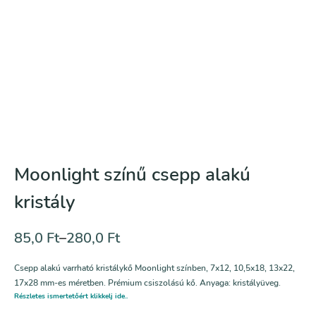
Moonlight színű csepp alakú
kristály
85,0
Ft
–
280,0
Ft
Csepp alakú varrható kristálykő Moonlight színben, 7x12, 10,5x18, 13x22,
17x28 mm-es méretben. Prémium csiszolású kő. Anyaga: kristályüveg.
Részletes ismertetőért klikkelj ide..