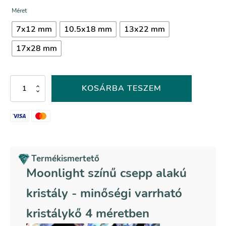
Méret
7x12 mm
10.5x18 mm
13x22 mm
17x28 mm
Moonlight
KOSÁRBA TESZEM
színű
csepp
alakú
kristály
mennyiség
Termékismertető
Moonlight színű csepp alakú
kristály - minőségi varrható
kristálykő 4 méretben