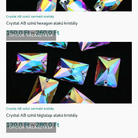
Crystal AB színű varrható kristály
Crystal AB színű hexagon alakú kristály
150,0
Ft
–
260,0
Ft
OPCIÓK VÁLASZTÁSA
Crystal AB színű varrható kristály
Crystal AB színű téglalap alakú kristály
120,0
Ft
–
280,0
Ft
OPCIÓK VÁLASZTÁSA