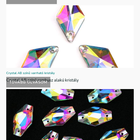
Crystal AB színű varrható kristály
Crystal AB színű rombusz alakú kristály
TOVÁBB OLVASOM