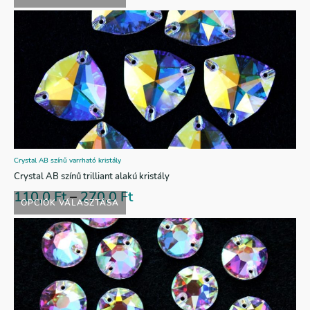
Crystal AB színű varrható kristály
Crystal AB színű trilliant alakú kristály
110,0
Ft
–
270,0
Ft
OPCIÓK VÁLASZTÁSA