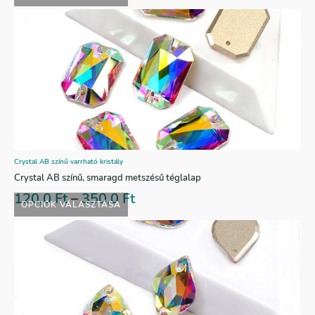
Crystal AB színű varrható kristály
Crystal AB színű, smaragd metszésű téglalap
120,0
Ft
–
350,0
Ft
OPCIÓK VÁLASZTÁSA