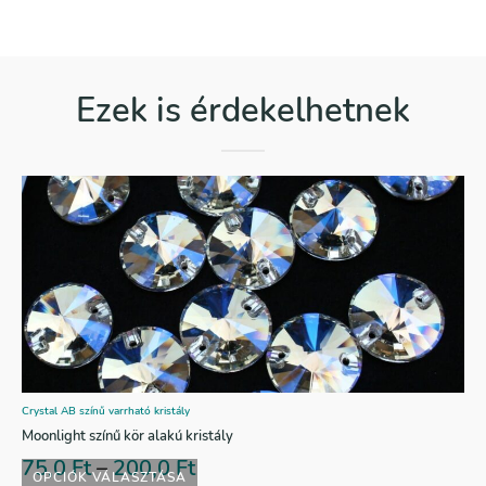
Ezek is érdekelhetnek
Crystal AB színű varrható kristály
Moonlight színű kör alakú kristály
75,0
Ft
–
200,0
Ft
OPCIÓK VÁLASZTÁSA