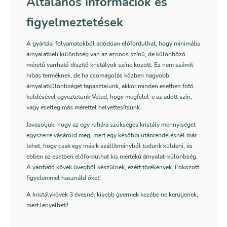
Általános információk és
figyelmeztetések
A gyártási folyamatokból adódóan előfordulhat, hogy minimális
árnyalatbeli különbség van az azonos színű, de különböző
méretű varrható díszítő kristályok színe között. Ez nem számít
hibás terméknek, de ha csomagolás közben nagyobb
árnyalatkülönbséget tapasztalunk, akkor minden esetben fotó
küldésével egyeztetünk Veled, hogy megfelel-e az adott szín,
vagy esetleg más mérettel helyettesítsünk.
Javasoljuk, hogy az egy ruhára szükséges kristály mennyiséget
egyszerre vásárold meg, mert egy későbbi utánrendelésnél már
lehet, hogy csak egy másik szállítmányból tudunk küldeni, és
ebben az esetben előfordulhat kis mértékű árnyalat-különbség.
A varrható kövek üvegből készülnek, ezért törékenyek. Fokozott
figyelemmel használd őket!
A kristálykövek 3 évesnél kisebb gyermek kezébe ne kerüljenek,
mert lenyelheti!