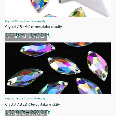
Crystal AB színű varrható kristály
Crystal AB színű citrom alakú kristály
100,0
Ft
–
150,0
Ft
OPCIÓK VÁLASZTÁSA
Crystal AB színű varrható kristály
Crystal AB színű levél alakú kristály
150,0
Ft
–
260,0
Ft
OPCIÓK VÁLASZTÁSA