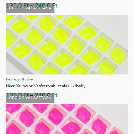
135,0
Ft
–
240,0
Ft
OPCIÓK VÁLASZTÁSA
Neon és opál színek
Neon Yellow színű tört rombusz alakú kristály
135,0
Ft
–
240,0
Ft
OPCIÓK VÁLASZTÁSA