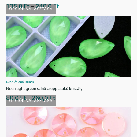
135,0
Ft
–
240,0
Ft
OPCIÓK VÁLASZTÁSA
Neon és opál színek
Neon light green színű csepp alakú kristály
80,0
Ft
–
260,0
Ft
OPCIÓK VÁLASZTÁSA