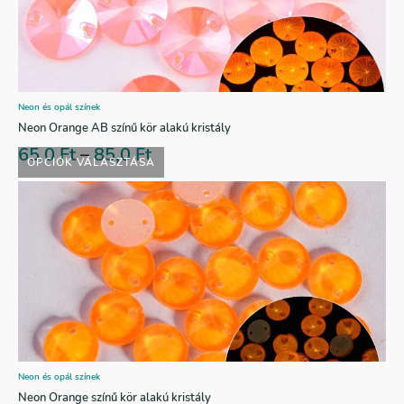
Neon és opál színek
Neon Orange AB színű kör alakú kristály
65,0
Ft
–
85,0
Ft
OPCIÓK VÁLASZTÁSA
Neon és opál színek
Neon Orange színű kör alakú kristály