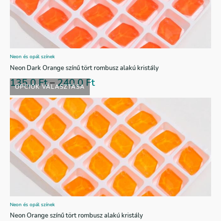
Neon és opál színek
Neon Dark Orange színű tört rombusz alakú kristály
135,0
Ft
–
240,0
Ft
OPCIÓK VÁLASZTÁSA
Neon és opál színek
Neon Orange színű tört rombusz alakú kristály