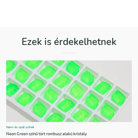
Ezek is érdekelhetnek
Neon és opál színek
Neon Green színű tört rombusz alakú kristály