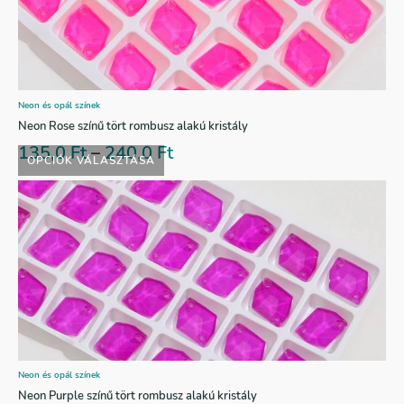
Neon és opál színek
Neon Rose színű tört rombusz alakú kristály
135,0
Ft
–
240,0
Ft
OPCIÓK VÁLASZTÁSA
Neon és opál színek
Neon Purple színű tört rombusz alakú kristály