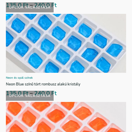
135,0
Ft
–
240,0
Ft
OPCIÓK VÁLASZTÁSA
Neon és opál színek
Neon Blue színű tört rombusz alakú kristály
135,0
Ft
–
240,0
Ft
OPCIÓK VÁLASZTÁSA