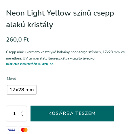
Neon Light Yellow színű csepp
alakú kristály
260,0
Ft
Csepp alakú varrható kristálykő halvány neonsárga színben, 17x28 mm-es
méretben. UV lámpa alatt fluoreszkálva világító üvegkő.
Részletes ismertetőért klikkelj ide..
Méret
17x28 mm
Neon
KOSÁRBA TESZEM
Light
Yellow
színű
csepp