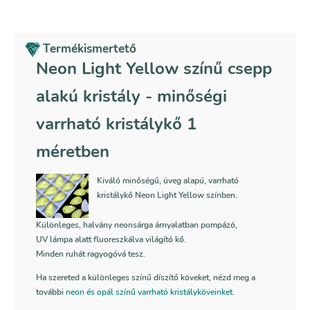
alakú
kristály
mennyiség
Termékismertető
Neon Light Yellow színű csepp
alakú kristály - minőségi
varrható kristálykő 1
méretben
Kiváló minőségű, üveg alapú, varrható
kristálykő Neon Light Yellow színben.
Különleges,
halvány neonsárga
árnyalatban pompázó,
UV lámpa alatt fluoreszkálva világító kő
.
Minden ruhát ragyogóvá tesz.
Ha szereted a különleges színű díszítő köveket, nézd meg a
további
neon és opál színű varrható kristályköveinket
.