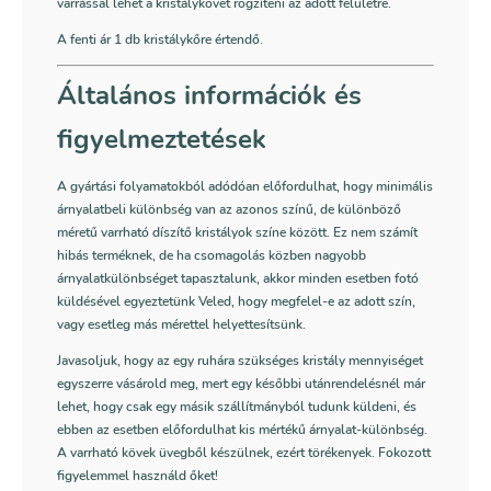
varrással lehet a kristálykövet rögzíteni az adott felületre.
A fenti ár 1 db kristálykőre értendő.
Általános információk és
figyelmeztetések
A gyártási folyamatokból adódóan előfordulhat, hogy minimális
árnyalatbeli különbség van az azonos színű, de különböző
méretű varrható díszítő kristályok színe között. Ez nem számít
hibás terméknek, de ha csomagolás közben nagyobb
árnyalatkülönbséget tapasztalunk, akkor minden esetben fotó
küldésével egyeztetünk Veled, hogy megfelel-e az adott szín,
vagy esetleg más mérettel helyettesítsünk.
Javasoljuk, hogy az egy ruhára szükséges kristály mennyiséget
egyszerre vásárold meg, mert egy későbbi utánrendelésnél már
lehet, hogy csak egy másik szállítmányból tudunk küldeni, és
ebben az esetben előfordulhat kis mértékű árnyalat-különbség.
A varrható kövek üvegből készülnek, ezért törékenyek. Fokozott
figyelemmel használd őket!