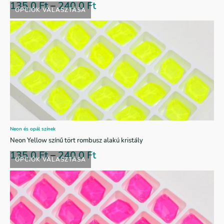
135,0
Ft
–
240,0
Ft
OPCIÓK VÁLASZTÁSA
Neon és opál színek
Neon Yellow színű tört rombusz alakú kristály
135,0
Ft
–
240,0
Ft
OPCIÓK VÁLASZTÁSA