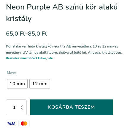
Neon Purple AB színű kör alakú
kristály
65,0
Ft
–
85,0
Ft
Kör alakú varrható kristálykő neonlila AB árnyalatban, 10 és 12 mm-es
méretben. UV lámpa alatt fluoreszkálva világító kő. Anyaga: kristályüveg.
Részletes ismertetőért klikkelj ide..
Méret
10 mm
12 mm
Neon
KOSÁRBA TESZEM
Purple
AB
színű
kör
alakú