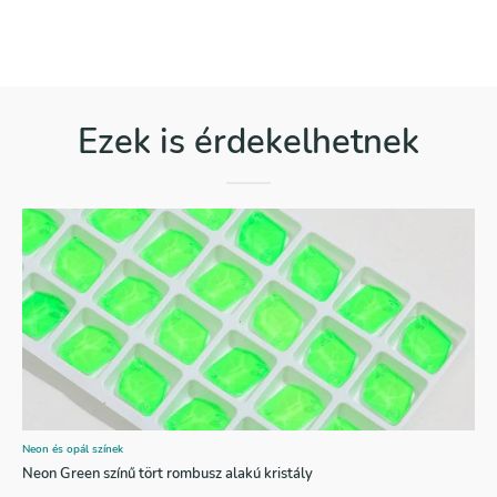
Ezek is érdekelhetnek
Neon és opál színek
Neon Green színű tört rombusz alakú kristály