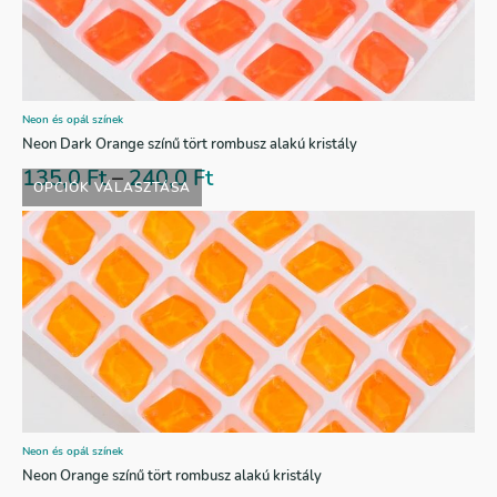
Neon és opál színek
Neon Dark Orange színű tört rombusz alakú kristály
135,0
Ft
–
240,0
Ft
OPCIÓK VÁLASZTÁSA
Neon és opál színek
Neon Orange színű tört rombusz alakú kristály