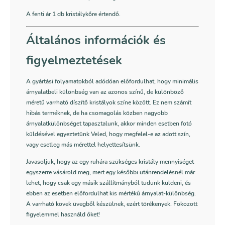
A fenti ár 1 db kristálykőre értendő.
Általános információk és
figyelmeztetések
A gyártási folyamatokból adódóan előfordulhat, hogy minimális
árnyalatbeli különbség van az azonos színű, de különböző
méretű varrható díszítő kristályok színe között. Ez nem számít
hibás terméknek, de ha csomagolás közben nagyobb
árnyalatkülönbséget tapasztalunk, akkor minden esetben fotó
küldésével egyeztetünk Veled, hogy megfelel-e az adott szín,
vagy esetleg más mérettel helyettesítsünk.
Javasoljuk, hogy az egy ruhára szükséges kristály mennyiséget
egyszerre vásárold meg, mert egy későbbi utánrendelésnél már
lehet, hogy csak egy másik szállítmányból tudunk küldeni, és
ebben az esetben előfordulhat kis mértékű árnyalat-különbség.
A varrható kövek üvegből készülnek, ezért törékenyek. Fokozott
figyelemmel használd őket!