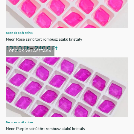
Neon és opál színek
Neon Rose színű tört rombusz alakú kristály
135,0
Ft
–
240,0
Ft
OPCIÓK VÁLASZTÁSA
Neon és opál színek
Neon Purple színű tört rombusz alakú kristály