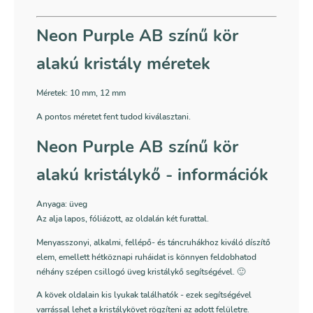
Neon Purple AB színű kör
alakú kristály méretek
Méretek:
10 mm, 12 mm
A pontos méretet fent tudod kiválasztani.
Neon Purple AB színű kör
alakú kristálykő - információk
Anyaga: üveg
Az alja lapos, fóliázott, az oldalán két furattal.
Menyasszonyi, alkalmi, fellépő- és táncruhákhoz kiváló díszítő
elem, emellett hétköznapi ruháidat is könnyen feldobhatod
néhány szépen csillogó üveg kristálykő segítségével. 🙂
A kövek oldalain kis lyukak találhatók - ezek segítségével
varrással lehet a kristálykövet rögzíteni az adott felületre.