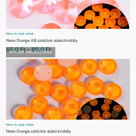
Neon és opál színek
Neon Orange AB színű kör alakú kristály
65,0
Ft
–
85,0
Ft
OPCIÓK VÁLASZTÁSA
Neon és opál színek
Neon Orange színű kör alakú kristály