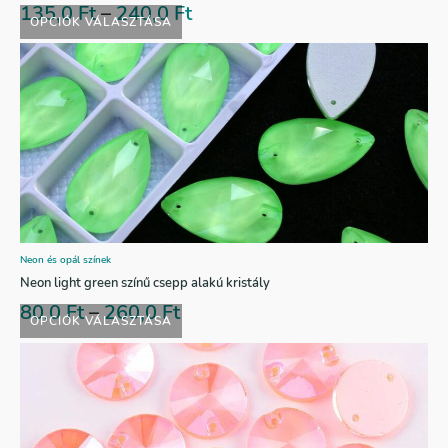
135,0
Ft
–
240,0
Ft
OPCIÓK VÁLASZTÁSA
Neon és opál színek
Neon light green színű csepp alakú kristály
80,0
Ft
–
260,0
Ft
OPCIÓK VÁLASZTÁSA