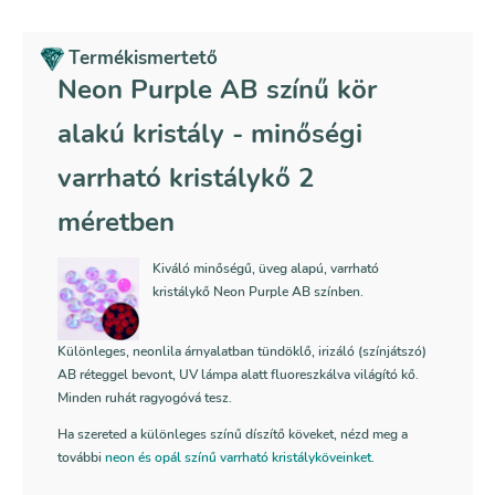
kristály
mennyiség
Termékismertető
Neon Purple AB színű kör
alakú kristály - minőségi
varrható kristálykő 2
méretben
Kiváló minőségű, üveg alapú, varrható
kristálykő Neon Purple AB színben.
Különleges, neonlila árnyalatban tündöklő, irizáló (színjátszó)
AB réteggel bevont,
UV lámpa alatt fluoreszkálva világító kő
.
Minden ruhát ragyogóvá tesz.
Ha szereted a különleges színű díszítő köveket, nézd meg a
további
neon és opál színű varrható kristályköveinket
.