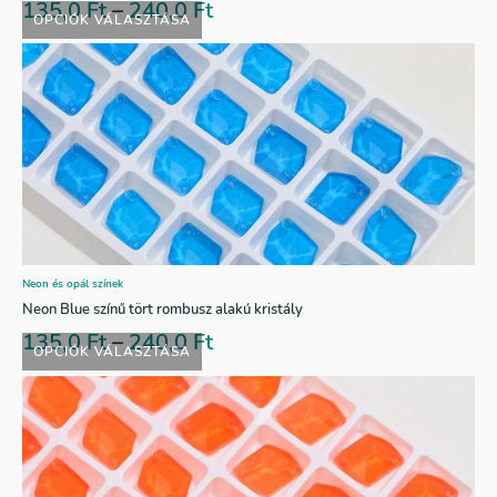
135,0
Ft
–
240,0
Ft
OPCIÓK VÁLASZTÁSA
Neon és opál színek
Neon Blue színű tört rombusz alakú kristály
135,0
Ft
–
240,0
Ft
OPCIÓK VÁLASZTÁSA