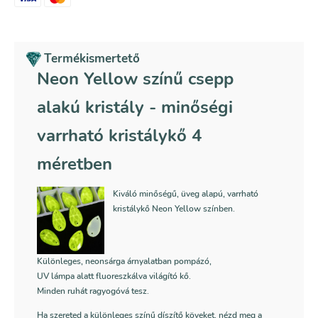
alakú
kristály
mennyiség
Termékismertető
Neon Yellow színű csepp
alakú kristály - minőségi
varrható kristálykő 4
méretben
Kiváló minőségű, üveg alapú, varrható
kristálykő Neon Yellow színben.
Különleges, neonsárga árnyalatban pompázó,
UV lámpa alatt fluoreszkálva világító kő
.
Minden ruhát ragyogóvá tesz.
Ha szereted a különleges színű díszítő köveket, nézd meg a