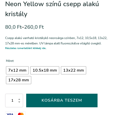
Neon Yellow színű csepp alakú
kristály
80,0
Ft
–
260,0
Ft
Csepp alakú varrható kristálykő neonsárga színben, 7x12, 10,5x18, 13x22,
17x28 mm-es méretben. UV lámpa alatt fluoreszkálva világító üvegkő.
Részletes ismertetőért klikkelj ide..
Méret
7x12 mm
10.5x18 mm
13x22 mm
17x28 mm
Neon
KOSÁRBA TESZEM
Yellow
színű
csepp