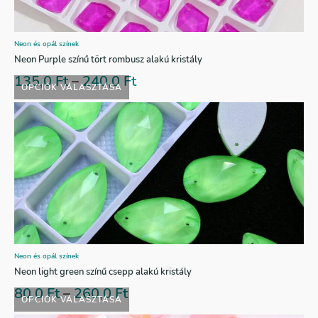
Neon és opál színek
Neon Purple színű tört rombusz alakú kristály
135,0
Ft
–
240,0
Ft
OPCIÓK VÁLASZTÁSA
Neon és opál színek
Neon light green színű csepp alakú kristály
80,0
Ft
–
260,0
Ft
OPCIÓK VÁLASZTÁSA