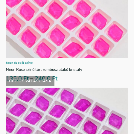
Neon és opál színek
Neon Rose színű tört rombusz alakú kristály
135,0
Ft
–
240,0
Ft
OPCIÓK VÁLASZTÁSA