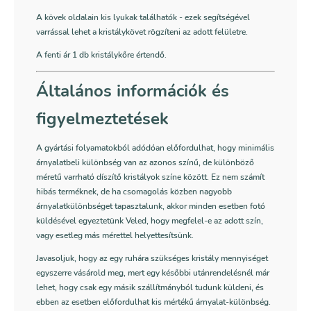
A kövek oldalain kis lyukak találhatók - ezek segítségével
varrással lehet a kristálykövet rögzíteni az adott felületre.
A fenti ár 1 db kristálykőre értendő.
Általános információk és
figyelmeztetések
A gyártási folyamatokból adódóan előfordulhat, hogy minimális
árnyalatbeli különbség van az azonos színű, de különböző
méretű varrható díszítő kristályok színe között. Ez nem számít
hibás terméknek, de ha csomagolás közben nagyobb
árnyalatkülönbséget tapasztalunk, akkor minden esetben fotó
küldésével egyeztetünk Veled, hogy megfelel-e az adott szín,
vagy esetleg más mérettel helyettesítsünk.
Javasoljuk, hogy az egy ruhára szükséges kristály mennyiséget
egyszerre vásárold meg, mert egy későbbi utánrendelésnél már
lehet, hogy csak egy másik szállítmányból tudunk küldeni, és
ebben az esetben előfordulhat kis mértékű árnyalat-különbség.