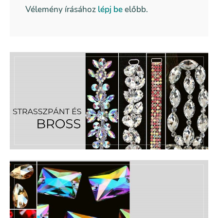
Vélemény írásához
lépj be
előbb.