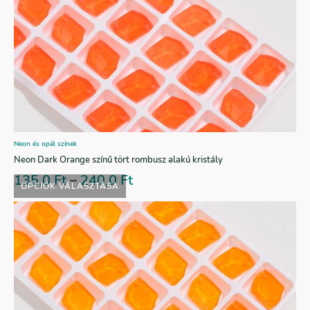
Neon és opál színek
Neon Dark Orange színű tört rombusz alakú kristály
135,0
Ft
–
240,0
Ft
OPCIÓK VÁLASZTÁSA