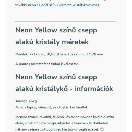
további
neon és opál színű varrható kristályköveinket
.
Neon Yellow színű csepp
alakú kristály méretek
Méretek:
7x12 mm, 10,5x18 mm, 13x22 mm, 17x28 mm
A pontos méretet fent tudod kiválasztani.
Neon Yellow színű csepp
alakú kristálykő - információk
Anyaga: üveg
Az alja lapos, fóliázott, az oldalán két furattal.
Menyasszonyi, alkalmi, fellépő- és táncruhákhoz kiváló díszítő
elem, emellett hétköznapi ruháidat is könnyen feldobhatod
néhány szépen csillogó üveg kristálykő segítségével. 🙂