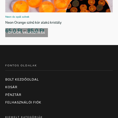
Neon és opál színek
Neon Orange színű kör alakú kristály
65,0
Ft
–
85,0
Ft
OPCIÓK VÁLASZTÁSA
FONTOS OLDALAK
BOLT KEZDŐOLDAL
KOSÁR
PÉNZTÁR
FELHASZNÁLÓI FIÓK
KIEMELT KATEGÓRIÁK