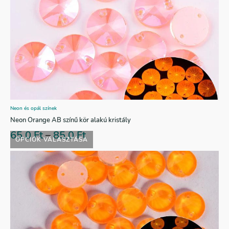
Neon és opál színek
Neon Orange AB színű kör alakú kristály
65,0
Ft
–
85,0
Ft
OPCIÓK VÁLASZTÁSA