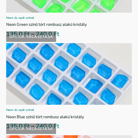
Neon és opál színek
Neon Green színű tört rombusz alakú kristály
135,0
Ft
–
240,0
Ft
OPCIÓK VÁLASZTÁSA
Neon és opál színek
Neon Blue színű tört rombusz alakú kristály
135,0
Ft
–
240,0
Ft
OPCIÓK VÁLASZTÁSA