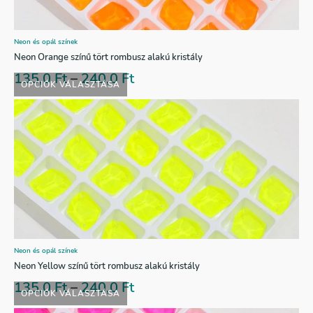
Neon és opál színek
Neon Orange színű tört rombusz alakú kristály
135,0
Ft
–
240,0
Ft
OPCIÓK VÁLASZTÁSA
Neon és opál színek
Neon Yellow színű tört rombusz alakú kristály
135,0
Ft
–
240,0
Ft
OPCIÓK VÁLASZTÁSA