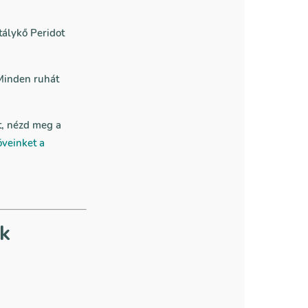
tálykő Peridot
 Minden ruhát
t, nézd meg a
öveinket a
ek