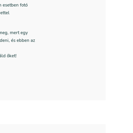
 esetben fotó
ettel
 meg, mert egy
deni, és ebben az
ld őket!