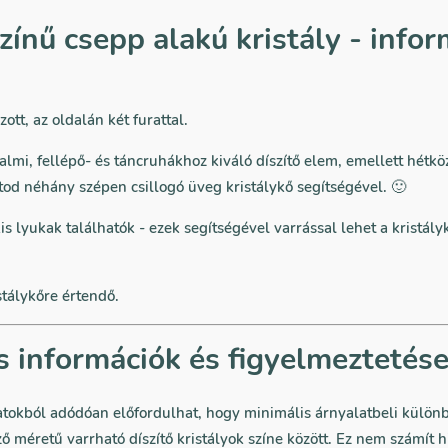
zínű csepp alakú kristály - info
zott, az oldalán két furattal.
lmi, fellépő- és táncruhákhoz kiváló díszítő elem, emellett hétkö
od néhány szépen csillogó üveg kristálykő segítségével. 🙂
is lyukak találhatók - ezek segítségével varrással lehet a kristály
stálykőre értendő.
s információk és figyelmeztetés
atokból adódóan előfordulhat, hogy minimális árnyalatbeli külön
ő méretű varrható díszítő kristályok színe között. Ez nem számít 