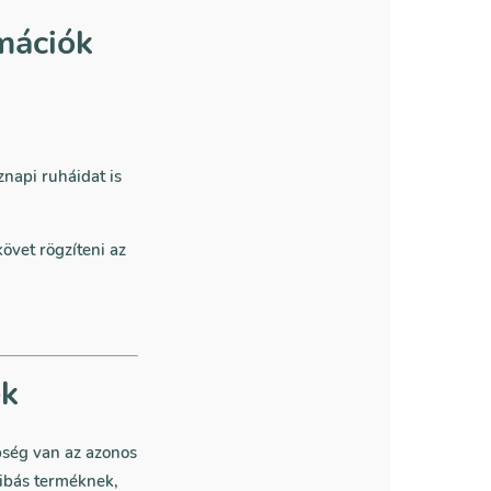
rmációk
znapi ruháidat is
követ rögzíteni az
ek
bség van az azonos
hibás terméknek,