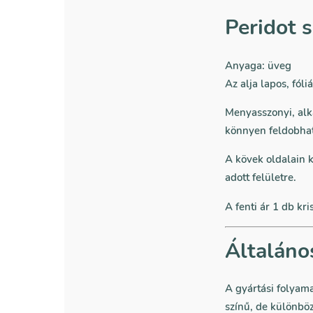
Peridot s
Anyaga: üveg
Az alja lapos, fóliá
Menyasszonyi, alka
könnyen feldobhat
A kövek oldalain k
adott felületre.
A fenti ár 1 db kri
Általáno
A gyártási folyam
színű, de különböz