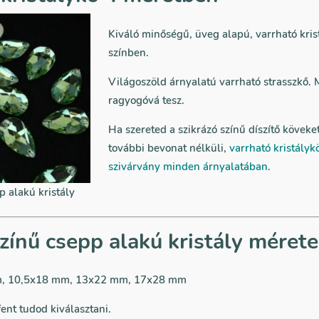
Kiváló minőségű, üveg alapú, varrható kris
színben.
Világoszöld árnyalatú varrható strasszkő.
ragyogóvá tesz.
Ha szereted a szikrázó színű díszítő köveke
további bevonat nélküli,
varrható kristályk
szivárvány minden árnyalatában
.
p alakú kristály
színű csepp alakú kristály méret
, 10,5x18 mm, 13x22 mm, 17x28 mm
ent tudod kiválasztani.