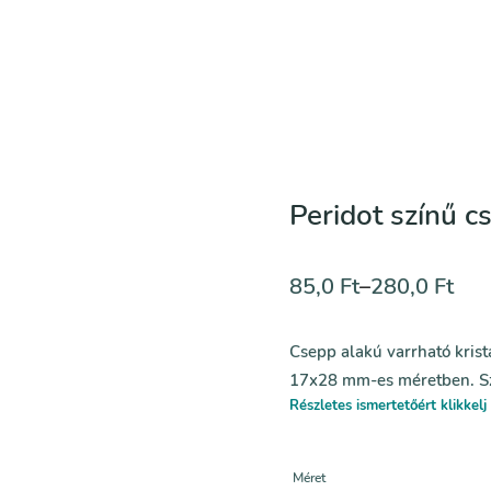
Peridot színű c
85,0
Ft
–
280,0
Ft
Csepp alakú varrható krist
17x28 mm-es méretben. Szi
Részletes ismertetőért klikkelj 
Méret