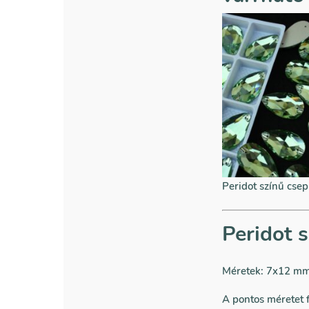
Peridot színű csep
Peridot 
Méretek:
7x12 mm
A pontos méretet f