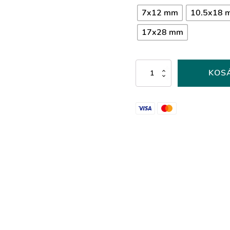
7x12 mm
10.5x18 
17x28 mm
Peridot
KOS
színű
csepp
alakú
kristály
mennyiség