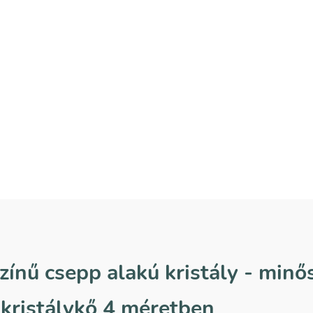
zínű csepp alakú kristály - minő
 kristálykő 4 méretben