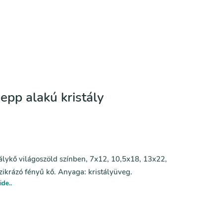
sepp alakú kristály
álykő világoszöld színben, 7x12, 10,5x18, 13x22,
krázó fényű kő. Anyaga: kristályüveg.
ide..