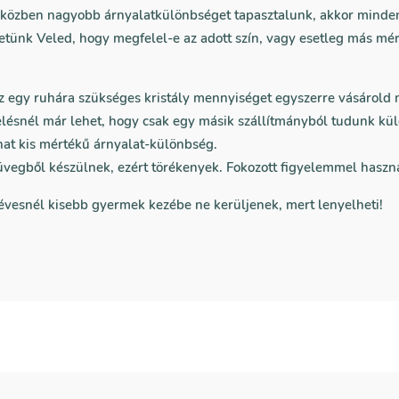
közben nagyobb árnyalatkülönbséget tapasztalunk, akkor minden
etünk Veled, hogy megfelel-e az adott szín, vagy esetleg más mér
az egy ruhára szükséges kristály mennyiséget egyszerre vásárold
lésnél már lehet, hogy csak egy másik szállítmányból tudunk kül
hat kis mértékű árnyalat-különbség.
üvegből készülnek, ezért törékenyek. Fokozott figyelemmel haszná
 évesnél kisebb gyermek kezébe ne kerüljenek, mert lenyelheti!