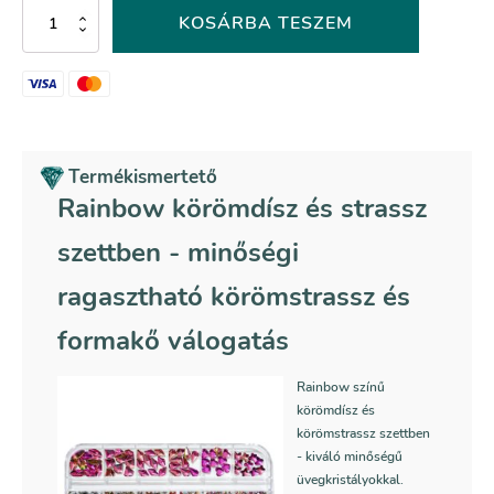
Rainbow
KOSÁRBA TESZEM
körömdísz
és
strassz
szettben
mennyiség
Termékismertető
Rainbow körömdísz és strassz
szettben - minőségi
ragasztható körömstrassz és
formakő válogatás
Rainbow színű
körömdísz és
körömstrassz szettben
- kiváló minőségű
üvegkristályokkal.