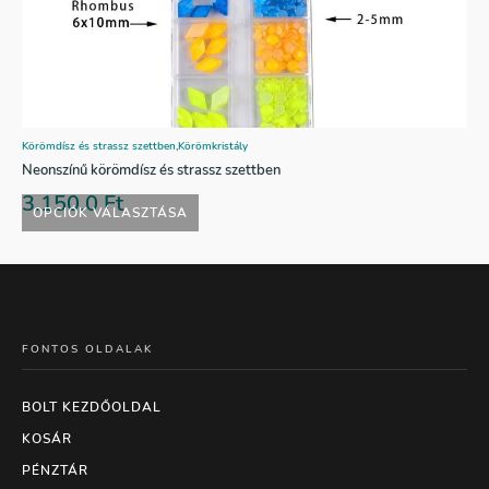
Körömdísz és strassz szettben
,
Körömkristály
Neonszínű körömdísz és strassz szettben
3.150,0
Ft
OPCIÓK VÁLASZTÁSA
FONTOS OLDALAK
BOLT KEZDŐOLDAL
KOSÁR
PÉNZTÁR