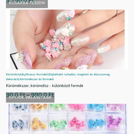
3.150,0
Ft
KOSÁRBA TESZEM
Körömkristály
,
Strassz formakő
,
Bújtatható ruhadísz, meghívó és díszcsomag
dekoráció
,
Körömékszer és formakő
Körömékszer, körömdísz - különböző formák
90,0
Ft
–
990,0
Ft
OPCIÓK VÁLASZTÁSA