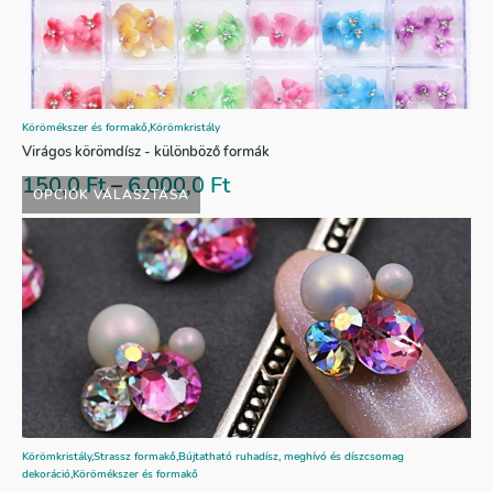
Körömékszer és formakő
,
Körömkristály
Virágos körömdísz - különböző formák
150,0
Ft
–
6.000,0
Ft
OPCIÓK VÁLASZTÁSA
Körömkristály
,
Strassz formakő
,
Bújtatható ruhadísz, meghívó és díszcsomag
dekoráció
,
Körömékszer és formakő