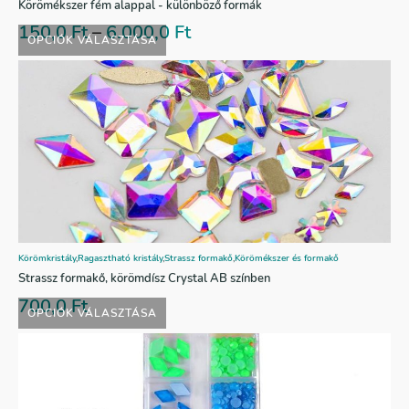
Körömékszer fém alappal - különböző formák
150,0
Ft
–
6.000,0
Ft
OPCIÓK VÁLASZTÁSA
Körömkristály
,
Ragasztható kristály
,
Strassz formakő
,
Körömékszer és formakő
Strassz formakő, körömdísz Crystal AB színben
700,0
Ft
OPCIÓK VÁLASZTÁSA