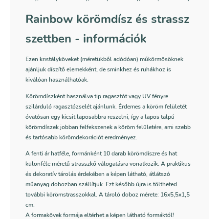
Rainbow körömdísz és strassz
szettben - információk
Ezen kristályköveket (méretükből adódóan) műkörmösöknek
ajánljuk díszítő elemekként, de sminkhez és ruhákhoz is
kiválóan használhatóak.
Körömdíszként használva tip ragasztót vagy UV fényre
szilárduló ragasztózselét ajánlunk. Érdemes a köröm felületét
óvatósan egy kicsit laposabbra reszelni, így a lapos talpú
körömdíszek jobban felfekszenek a köröm felületére, ami szebb
és tartósabb körömdekorációt eredményez.
A fenti ár hatféle, formánként 10 darab körömdíszre és hat
különféle méretű strasszkő válogatásra vonatkozik. A praktikus
és dekoratív tárolás érdekében a képen látható, átlátszó
műanyag dobozban szállítjuk. Ezt később újra is töltheted
további körömstrasszokkal. A tároló doboz mérete: 16x5,5x1,5
cm.
A formakövek formája eltérhet a képen látható formáktól!