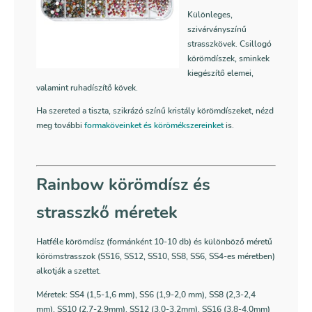
Különleges,
szivárványszínű
strasszkövek. Csillogó
körömdíszek, sminkek
kiegészítő elemei,
valamint ruhadíszítő kövek.
Ha szereted a tiszta, szikrázó színű kristály körömdíszeket, nézd
meg további
formaköveinket és körömékszereinket
is.
Rainbow körömdísz és
strasszkő méretek
Hatféle körömdísz (formánként 10-10 db) és különböző méretű
körömstrasszok (SS16, SS12, SS10, SS8, SS6, SS4-es méretben)
alkotják a szettet.
Méretek: SS4 (1,5-1,6 mm), SS6 (1,9-2,0 mm), SS8 (2,3-2,4
mm), SS10 (2.7-2.9mm), SS12 (3.0-3.2mm), SS16 (3.8-4.0mm)