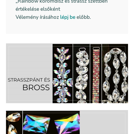
„Rainbow körömdísz és strassz szettben”
értékelése elsőként
Vélemény írásához
lépj be
előbb.