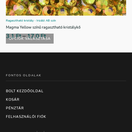
Ragasztható kristály - Irizáló AB szín
Magma Yellow színű ragasztható kristálykő
3,1
Ft
–
17,0
Ft
OPCIÓK VÁLASZTÁSA
FONTOS OLDALAK
BOLT KEZDŐOLDAL
KOSÁR
PÉNZTÁR
FELHASZNÁLÓI FIÓK