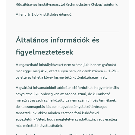
Rögzítéséhez kristályragasztót /Schmuckstein Kleber/ ajánlunk.
A fenti ár 1 db kristálykőre értendő.
Általános információk és
figyelmeztetések
A ragasztható kristályköveket nem számoljuk, hanem gyémánt
mérleggel mérjük ki, ezért súlyra nem, de darabszámra +- 1-2%-
os eltérés lehet a kövek kismértékű különbözősége miatt.
A gyártási folyamatokból adódóan előfordulhat, hogy minimális
árnyalatbeli különbség van az azonos színű, de különböző
méretű strasszok színe között. Ez nem számít hibás terméknek,
de ha csomagolás közben nagyobb árnyalatkülönbséget
tapasztalunk, akkor minden esetben fotó küldésével
egyeztetünk Veled, hogy megfelel-e az adott szín, vagy esetleg
más mérettel helyettesítsünk.