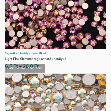
Ragasztható kristály - Irizáló AB szín
Light Pink Shimmer ragasztható kristálykő
6,5
Ft
–
26,0
Ft
OPCIÓK VÁLASZTÁSA