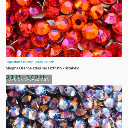
Ragasztható kristály - Irizáló AB szín
Magma Orange színű ragasztható kristálykő
3,1
Ft
–
17,0
Ft
OPCIÓK VÁLASZTÁSA