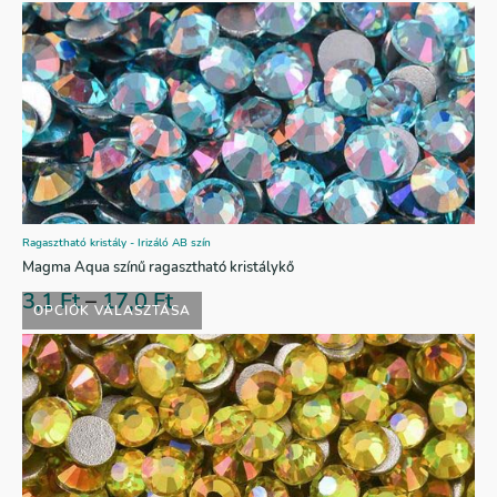
Ragasztható kristály - Irizáló AB szín
Magma Aqua színű ragasztható kristálykő
3,1
Ft
–
17,0
Ft
OPCIÓK VÁLASZTÁSA