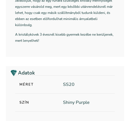
Javasoljuk, hogy az egy ruhára szükséges kristály mennyiséget
egyszerre vásárold meg, mert egy későbbi utánrendelésnél már
lehet, hogy csak egy másik szállítmányból tudunk küldeni, és
ebben az esetben előfordulhat minimális árnyalatbeli
különbség.
A kristálykövek 3 évesnél kisebb gyermek kezébe ne kerüljenek,
mert lenyelheti!
Adatok
SS20
MÉRET
Shiny Purple
SZÍN