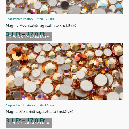
Ragasztható kristály - Irizáló AB szín
Magma Moon színű ragasztható kristálykő
3,1
Ft
–
17,0
Ft
OPCIÓK VÁLASZTÁSA
Ragasztható kristály - Irizáló AB szín
Magma Silk színű ragasztható kristálykő
3,1
Ft
–
17,0
Ft
OPCIÓK VÁLASZTÁSA