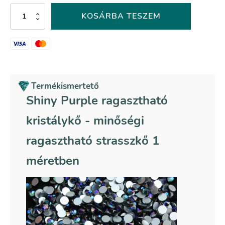
Shiny
KOSÁRBA TESZEM
Purple
színű
ragasztható
kristálykő
mennyiség
Termékismertető
Shiny Purple ragasztható
kristálykő - minőségi
ragasztható strasszkő 1
méretben