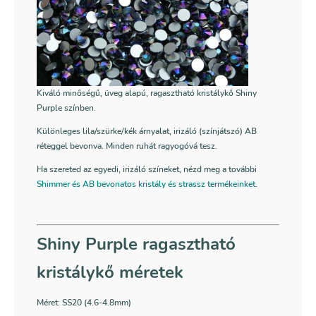
Kiváló minőségű, üveg alapú, ragasztható kristálykő Shiny
Purple színben.
Különleges lila/szürke/kék árnyalat, irizáló (színjátszó) AB
réteggel bevonva. Minden ruhát ragyogóvá tesz.
Ha szereted az egyedi, irizáló színeket, nézd meg a további
Shimmer és AB bevonatos kristály és strassz termékeinket
.
Shiny Purple ragasztható
kristálykő méretek
Méret: SS20 (4.6-4.8mm)