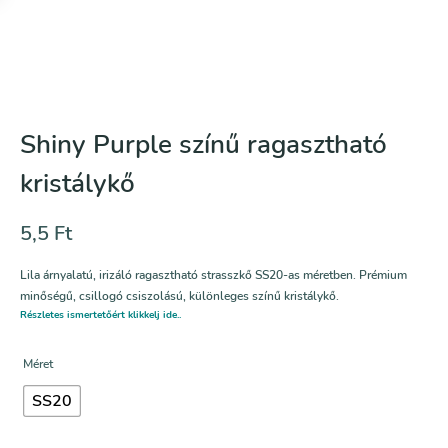
Shiny Purple színű ragasztható
kristálykő
5,5
Ft
Lila árnyalatú, irizáló ragasztható strasszkő SS20-as méretben. Prémium
minőségű, csillogó csiszolású, különleges színű kristálykő.
Részletes ismertetőért klikkelj ide..
Méret
SS20