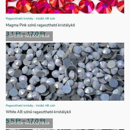
Ragasztható kristály - Irizáló AB szín
Magma Pink színű ragasztható kristálykő
3,1
Ft
–
17,0
Ft
OPCIÓK VÁLASZTÁSA
Ragasztható kristály - Irizáló AB szín
White AB színű ragasztható kristálykő
5,5
Ft
–
17,0
Ft
OPCIÓK VÁLASZTÁSA