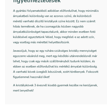
figyelmeztetések
A gyártási folyamatokból adódóan előfordulhat, hogy minimális
árnyalatbeli különbség van az azonos színű, de különböző
méretű varrható díszítő kristályok színe között. Ez nem számít
hibás terméknek, de ha csomagolás közben nagyobb
árnyalatkülönbséget tapasztalunk, akkor minden esetben fotó
küldésével egyeztetünk Veled, hogy megfelel-e az adott szín,
vagy esetleg más mérettel helyettesítsünk.
Javasoljuk, hogy az egy ruhára szükséges kristály mennyiséget
egyszerre vásárold meg, mert egy későbbi utánrendelésnél már
lehet, hogy csak egy másik szállítmányból tudunk küldeni, és
ebben az esetben előfordulhat kis mértékű árnyalat-különbség.
A varrható kövek üvegből készülnek, ezért törékenyek. Fokozott
figyelemmel használd őket!
A kristálykövek 3 évesnél kisebb gyermek kezébe ne kerüljenek,
mert lenyelheti!