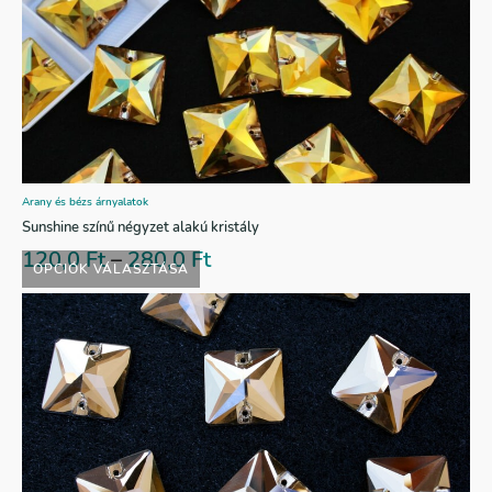
Arany és bézs árnyalatok
Sunshine színű négyzet alakú kristály
120,0
Ft
–
280,0
Ft
OPCIÓK VÁLASZTÁSA