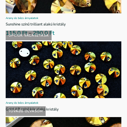
Arany és bézs árnyalatok
Sunshine színű trilliant alakú kristály
115,0
Ft
–
290,0
Ft
OPCIÓK VÁLASZTÁSA
Arany és bézs árnyalatok
Gold AB színű kör alakú kristály
TOVÁBB OLVASOM