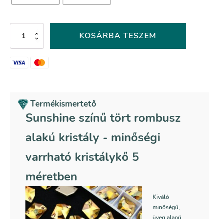
Sunshine
KOSÁRBA TESZEM
színű
tört
rombusz
alakú
kristály
mennyiség
Termékismertető
Sunshine színű tört rombusz
alakú kristály - minőségi
varrható kristálykő 5
méretben
Kiváló
minőségű,
üveg alapú,