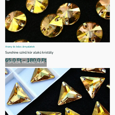
Arany és bézs árnyalatok
Sunshine színű kör alakú kristály
65,0
Ft
–
180,0
Ft
OPCIÓK VÁLASZTÁSA