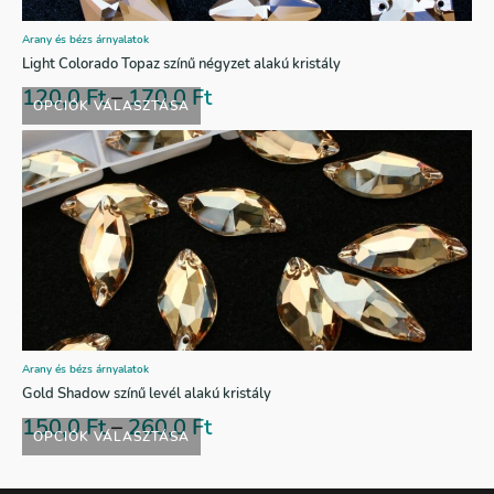
Arany és bézs árnyalatok
Light Colorado Topaz színű négyzet alakú kristály
120,0
Ft
–
170,0
Ft
OPCIÓK VÁLASZTÁSA
Arany és bézs árnyalatok
Gold Shadow színű levél alakú kristály
150,0
Ft
–
260,0
Ft
OPCIÓK VÁLASZTÁSA