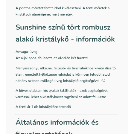
A pontos méretet fent tudod kiválasztani. A fenti méretek a
kristályok átmérőjénél mért méretek.
Sunshine színű tört rombusz
alakú kristálykő - információk
Anyaga: üveg
Az alja lapos, fóliázott,
az oldalán két furattal.
Menyasszonyi, alkalmi, fellépő- és táncruhákhoz kiváló díszítő
elem, emellett hétköznapi ruháidat is könnyen feldobhatod
néhány szépen csillogó üveg kristálykő segítségével. 🙂
A kövek oldalain kis lyukak találhatók - ezek segítségével
varrással lehet a kristálykövet rögzíteni az adott felületre.
A fenti ár 1 db kristálykőre értendő.
Általános információk és