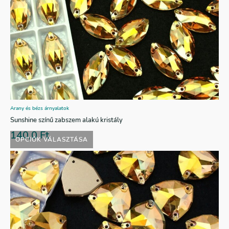
Arany és bézs árnyalatok
Sunshine színű zabszem alakú kristály
140,0
Ft
OPCIÓK VÁLASZTÁSA