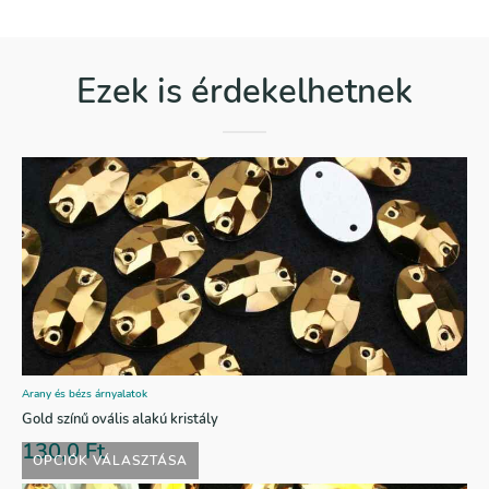
Ezek is érdekelhetnek
Arany és bézs árnyalatok
Gold színű ovális alakú kristály
130,0
Ft
OPCIÓK VÁLASZTÁSA