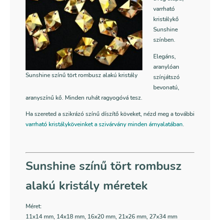
varrható
kristálykő
Sunshine
színben.
Elegáns,
aranylóan
Sunshine színű tört rombusz alakú kristály
színjátszó
bevonatú,
aranyszínű kő. Minden ruhát ragyogóvá tesz.
Ha szereted a szikrázó színű díszítő köveket, nézd meg a további
varrható kristályköveinket a szivárvány minden árnyalatában
.
Sunshine színű tört rombusz
alakú kristály méretek
Méret:
11x14 mm, 14x18 mm, 16x20 mm, 21x26 mm, 27x34 mm