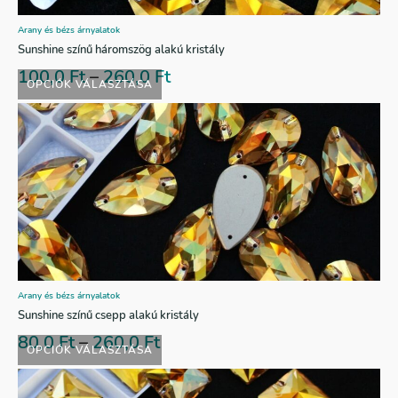
Arany és bézs árnyalatok
Sunshine színű háromszög alakú kristály
100,0
Ft
–
260,0
Ft
OPCIÓK VÁLASZTÁSA
Arany és bézs árnyalatok
Sunshine színű csepp alakú kristály
80,0
Ft
–
260,0
Ft
OPCIÓK VÁLASZTÁSA