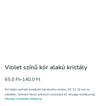
Violet színű kör alakú kristály
65,0
Ft
–
140,0
Ft
Kör alakú varrható kristálykő halványlila színben, 10, 12, 16 mm-es
méretben. Szikrázó fényű, prémium csiszolású kő. Anyaga: kristályüveg.
Részletes ismertetőért klikkelj ide..