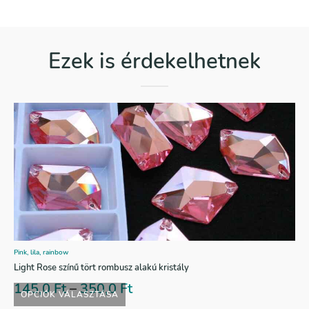
Ezek is érdekelhetnek
Pink, lila, rainbow
Light Rose színű tört rombusz alakú kristály
145,0
Ft
–
350,0
Ft
OPCIÓK VÁLASZTÁSA