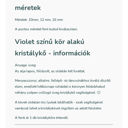
méretek
Méretek:
10mm, 12 mm, 16 mm
A pontos méretet fent tudod kiválasztani.
Violet színű kör alakú
kristálykő - információk
Anyaga: üveg
Az alja lapos, fóliázott, az oldalán két furattal.
Menyasszonyi, alkalmi, fellépő- és táncruhákhoz kiváló díszítő
elem, emellett hétköznapi ruháidat is könnyen feldobhatod
néhány szépen csillogó üveg kristálykő segítségével. 🙂
A kövek oldalain kis lyukak találhatók - ezek segítségével
varrással lehet a kristálykövet rögzíteni az adott felületre.
A fenti ár 1 db kristálykőre értendő.