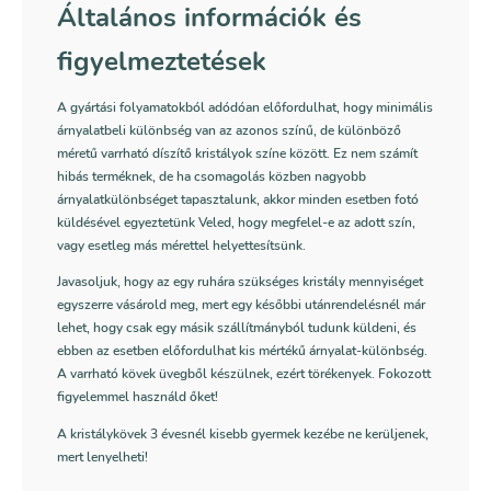
Általános információk és
figyelmeztetések
A gyártási folyamatokból adódóan előfordulhat, hogy minimális
árnyalatbeli különbség van az azonos színű, de különböző
méretű varrható díszítő kristályok színe között. Ez nem számít
hibás terméknek, de ha csomagolás közben nagyobb
árnyalatkülönbséget tapasztalunk, akkor minden esetben fotó
küldésével egyeztetünk Veled, hogy megfelel-e az adott szín,
vagy esetleg más mérettel helyettesítsünk.
Javasoljuk, hogy az egy ruhára szükséges kristály mennyiséget
egyszerre vásárold meg, mert egy későbbi utánrendelésnél már
lehet, hogy csak egy másik szállítmányból tudunk küldeni, és
ebben az esetben előfordulhat kis mértékű árnyalat-különbség.
A varrható kövek üvegből készülnek, ezért törékenyek. Fokozott
figyelemmel használd őket!
A kristálykövek 3 évesnél kisebb gyermek kezébe ne kerüljenek,
mert lenyelheti!