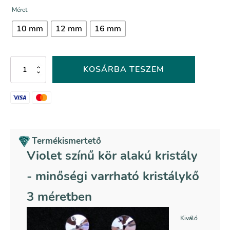
Méret
10 mm
12 mm
16 mm
Violet
KOSÁRBA TESZEM
színű
kör
alakú
kristály
mennyiség
Termékismertető
Violet színű kör alakú kristály
- minőségi varrható kristálykő
3 méretben
Kiváló