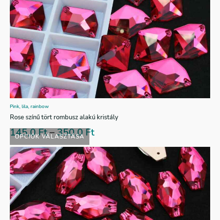
Pink, lila, rainbow
Rose színű tört rombusz alakú kristály
145,0
Ft
–
350,0
Ft
OPCIÓK VÁLASZTÁSA