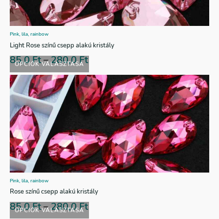
Pink, lila, rainbow
Light Rose színű csepp alakú kristály
85,0
Ft
–
280,0
Ft
OPCIÓK VÁLASZTÁSA
Pink, lila, rainbow
Rose színű csepp alakú kristály
85,0
Ft
–
280,0
Ft
OPCIÓK VÁLASZTÁSA