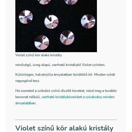
Violet színű kör alakú kristály
minőségű, üveg alapú, varrható kristálykő Violet színben.
Különleges, halványlila árnyalatban tündöklő kő.
Minden ruhát
ragyogóvá tesz.
Ha szereted a szikrázó színű díszítő köveket, nézd meg a további
bevonat nélküli,
varrható kristályköveinket a szivárvány minden
árnyalatában
.
Violet színű kör alakú kristály