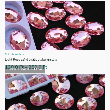
Pink, lila, rainbow
Light Rose színű ovális alakú kristály
130,0
Ft
–
250,0
Ft
OPCIÓK VÁLASZTÁSA