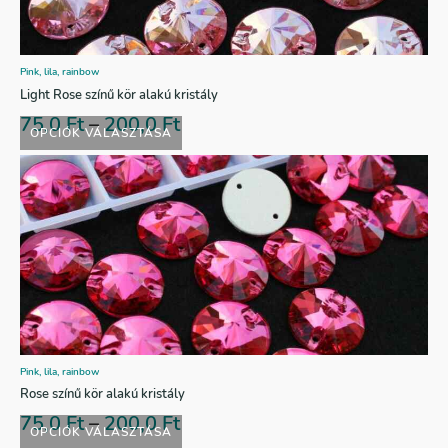
Pink, lila, rainbow
Light Rose színű kör alakú kristály
75,0
Ft
–
200,0
Ft
OPCIÓK VÁLASZTÁSA
Pink, lila, rainbow
Rose színű kör alakú kristály
75,0
Ft
–
200,0
Ft
OPCIÓK VÁLASZTÁSA