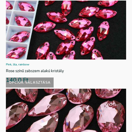
Pink, lila, rainbow
Rose színű zabszem alakú kristály
140,0
Ft
OPCIÓK VÁLASZTÁSA