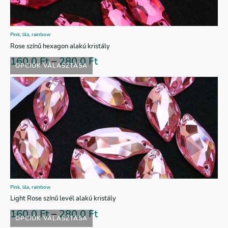
Pink, lila, rainbow
Rose színű hexagon alakú kristály
160,0
Ft
–
280,0
Ft
OPCIÓK VÁLASZTÁSA
Pink, lila, rainbow
Light Rose színű levél alakú kristály
160,0
Ft
–
280,0
Ft
OPCIÓK VÁLASZTÁSA