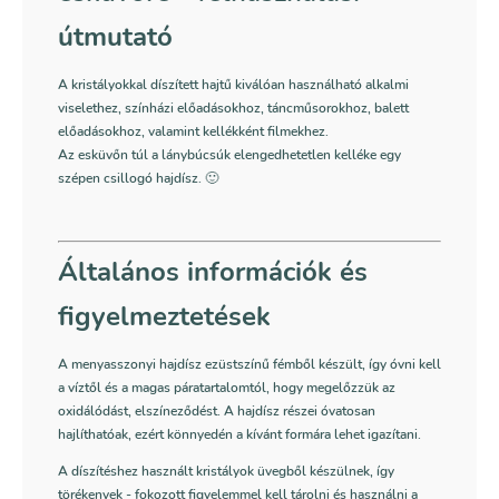
útmutató
A kristályokkal díszített hajtű kiválóan használható alkalmi
viselethez, színházi előadásokhoz, táncműsorokhoz, balett
előadásokhoz, valamint kellékként filmekhez.
Az esküvőn túl a lánybúcsúk elengedhetetlen kelléke egy
szépen csillogó hajdísz. 🙂
Általános információk és
figyelmeztetések
A menyasszonyi hajdísz ezüstszínű fémből készült, így óvni kell
a víztől és a magas páratartalomtól, hogy megelőzzük az
oxidálódást, elszíneződést. A hajdísz részei óvatosan
hajlíthatóak, ezért könnyedén a kívánt formára lehet igazítani.
A díszítéshez használt kristályok üvegből készülnek, így
törékenyek - fokozott figyelemmel kell tárolni és használni a