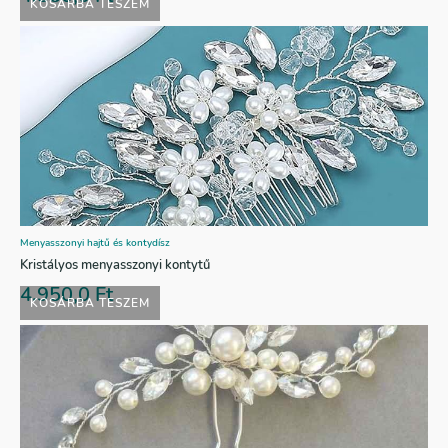
KOSÁRBA TESZEM
Menyasszonyi hajtű és kontydísz
Kristályos menyasszonyi kontytű
4.950,0
Ft
KOSÁRBA TESZEM