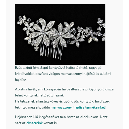
Ezüstszínű fém alapú kontytűvel hajba tűzhető, ragyogó
kristályokkal díszített virágos menyasszonyi hajfésű és alkalmi
hajdísz.
Alkalmi hajék, ami könnyedén hajba illeszthető. Gyönyörű dísze
lehet kontynak, feltűzött hajnak.
Ha tetszenek a kristályköves és gyöngyös kontytűk, hajdíszek,
tekintsd meg a további
menyasszonyi hajdísz termékeinket!
Hajdíszhez illő kiegészítőket találhatsz az oldalunkon. Nézz
szét az
ékszereink
között is!