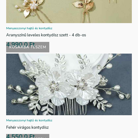
Menyasszonyi hajtű és kontydísz
Aranyszínű leveles kontydísz szett - 4 db-os
4.990,0
Ft
KOSÁRBA TESZEM
Menyasszonyi hajtű és kontydísz
Fehér virágos kontydísz
4.550,0
Ft