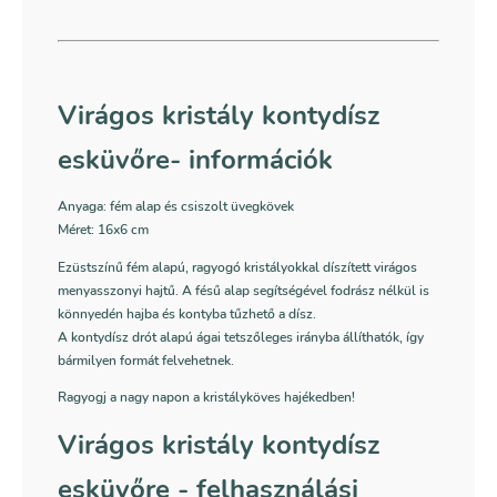
Virágos kristály kontydísz
esküvőre- információk
Anyaga: fém alap és csiszolt üvegkövek
Méret: 16x6 cm
Ezüstszínű fém alapú, ragyogó kristályokkal díszített virágos
menyasszonyi hajtű. A fésű alap segítségével fodrász nélkül is
könnyedén hajba és kontyba tűzhető a dísz.
A kontydísz drót alapú ágai tetszőleges irányba állíthatók, így
bármilyen formát felvehetnek.
Ragyogj a nagy napon a kristályköves hajékedben!
Virágos kristály kontydísz
esküvőre - felhasználási