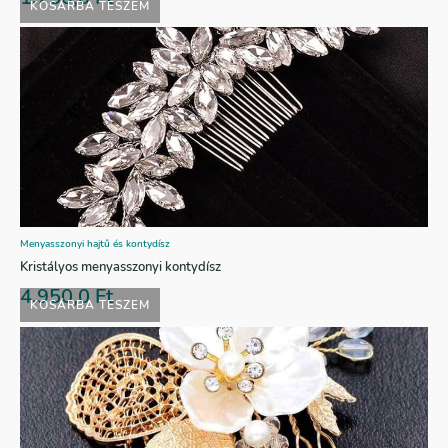
KOSÁRBA TESZEM
Menyasszonyi hajtű és kontydísz
Kristályos menyasszonyi kontydísz
4.950,0
Ft
KOSÁRBA TESZEM