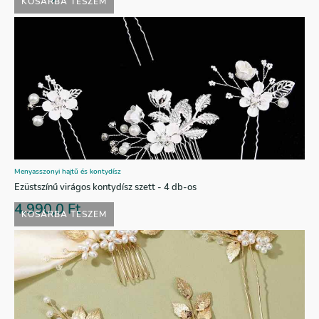
KOSÁRBA TESZEM
Menyasszonyi hajtű és kontydísz
Ezüstszínű virágos kontydísz szett - 4 db-os
4.990,0
Ft
KOSÁRBA TESZEM