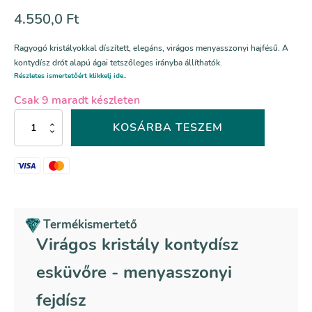
4.550,0
Ft
Ragyogó kristályokkal díszített, elegáns, virágos menyasszonyi hajfésű. A
kontydísz drót alapú ágai tetszőleges irányba állíthatók.
Részletes ismertetőért klikkelj ide..
Csak 9 maradt készleten
Virágos
KOSÁRBA TESZEM
kristály
kontydísz
esküvőre
mennyiség
Termékismertető
Virágos kristály kontydísz
esküvőre - menyasszonyi
fejdísz