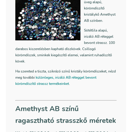
üveg alapú,
körömdíszítő
kristálykő Amethyst
AB színben.
Sötétlila alapú,
irizáló AB réteggel
bevont strassz. 100
darabos kiszerelésben kapható díszkövek. Csillogó
körömdíszek, sminkek kiegészítő elemei, valamint ruhadíszítő
kövek.
Ha szereted a tiszta, szikrázó színű kristály körömdíszeket, nézd
meg további
különleges, irizáló AB réteggel bevont
körömdíszítő strassz termékeinket
.
Amethyst AB színű
ragasztható strasszkő méretek