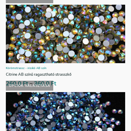
Körömstrassz - irizáló AB szín
Citrine AB színű ragasztható strasszkő
260,0
Ft
–
360,0
Ft
OPCIÓK VÁLASZTÁSA