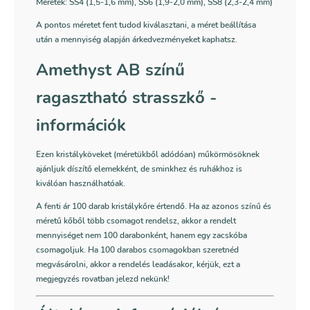
Méretek: SS4 (1,5-1,6 mm), SS6 (1,9-2,0 mm), SS8 (2,3-2,4 mm)
A pontos méretet fent tudod kiválasztani, a méret beállítása
után a mennyiség alapján árkedvezményeket kaphatsz.
Amethyst AB színű
ragasztható strasszkő -
információk
Ezen kristályköveket (méretükből adódóan) műkörmösöknek
ajánljuk díszítő elemekként, de sminkhez és ruhákhoz is
kiválóan használhatóak.
A fenti ár 100 darab kristálykőre értendő. Ha az azonos színű és
méretű kőből több csomagot rendelsz, akkor a rendelt
mennyiséget nem 100 darabonként, hanem egy zacskóba
csomagoljuk. Ha 100 darabos csomagokban szeretnéd
megvásárolni, akkor a rendelés leadásakor, kérjük, ezt a
megjegyzés rovatban jelezd nekünk!