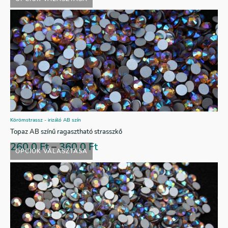
Körömstrassz - irizáló AB szín
Topaz AB színű ragasztható strasszkő
260,0
Ft
–
360,0
Ft
OPCIÓK VÁLASZTÁSA