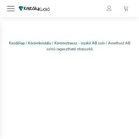
Kezdőlap
/
Körömkristály
/
Körömstrassz - irizáló AB szín
/ Amethyst AB
színű ragasztható strasszkő