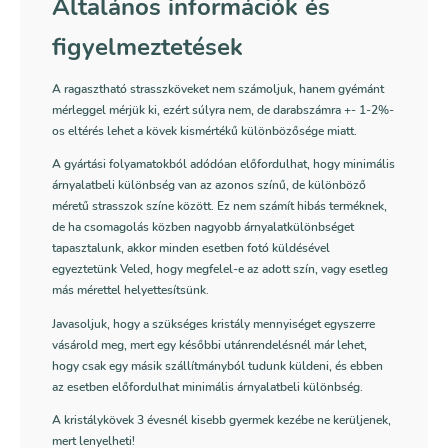
Általános információk és
figyelmeztetések
A ragasztható strasszköveket nem számoljuk, hanem gyémánt
mérleggel mérjük ki, ezért súlyra nem, de darabszámra +- 1-2%-
os eltérés lehet a kövek kismértékű különbözősége miatt.
A gyártási folyamatokból adódóan előfordulhat, hogy minimális
árnyalatbeli különbség van az azonos színű, de különböző
méretű strasszok színe között. Ez nem számít hibás terméknek,
de ha csomagolás közben nagyobb árnyalatkülönbséget
tapasztalunk, akkor minden esetben fotó küldésével
egyeztetünk Veled, hogy megfelel-e az adott szín, vagy esetleg
más mérettel helyettesítsünk.
Javasoljuk, hogy a szükséges kristály mennyiséget egyszerre
vásárold meg, mert egy későbbi utánrendelésnél már lehet,
hogy csak egy másik szállítmányból tudunk küldeni, és ebben
az esetben előfordulhat minimális árnyalatbeli különbség.
A kristálykövek 3 évesnél kisebb gyermek kezébe ne kerüljenek,
mert lenyelheti!