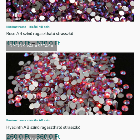
Körömstrassz - irizáló AB szín
Rose AB színű ragasztható strasszkő
430,0
Ft
–
530,0
Ft
OPCIÓK VÁLASZTÁSA
Körömstrassz - irizáló AB szín
Hyacinth AB színű ragasztható strasszkő
260,0
Ft
–
360,0
Ft
OPCIÓK VÁLASZTÁSA