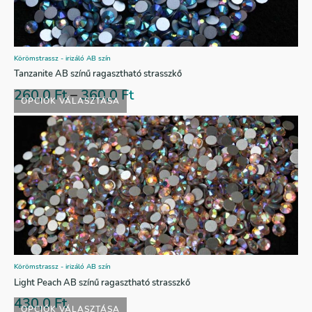
Körömstrassz - irizáló AB szín
Tanzanite AB színű ragasztható strasszkő
260,0
Ft
–
360,0
Ft
OPCIÓK VÁLASZTÁSA
Körömstrassz - irizáló AB szín
Light Peach AB színű ragasztható strasszkő
430,0
Ft
OPCIÓK VÁLASZTÁSA