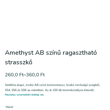
Amethyst AB színű ragasztható
strasszkő
260,0
Ft
–
360,0
Ft
Sötétlila alapú, irizáló AB színű körömstrassz, kiváló minőségű üvegből,
SS4, SS6 és SS8-as méretben. Az ár 100 db körömkristályra értendő.
Részletes ismertetőért klikkelj ide..
Méret