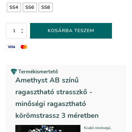
SS4
SS6
SS8
Amethyst
KOSÁRBA TESZEM
AB
színű
ragasztható
strasszkő
mennyiség
Termékismertető
Amethyst AB színű
ragasztható strasszkő -
minőségi ragasztható
körömstrassz 3 méretben
Kiváló minőségű,