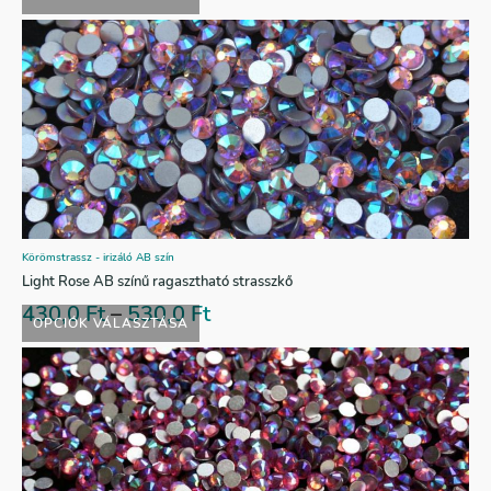
Körömstrassz - irizáló AB szín
Light Rose AB színű ragasztható strasszkő
430,0
Ft
–
530,0
Ft
OPCIÓK VÁLASZTÁSA