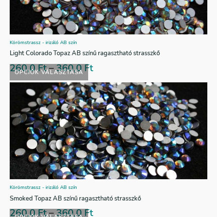
Körömstrassz - irizáló AB szín
Light Colorado Topaz AB színű ragasztható strasszkő
260,0
Ft
–
360,0
Ft
OPCIÓK VÁLASZTÁSA
Körömstrassz - irizáló AB szín
Smoked Topaz AB színű ragasztható strasszkő
260,0
Ft
–
360,0
Ft
OPCIÓK VÁLASZTÁSA