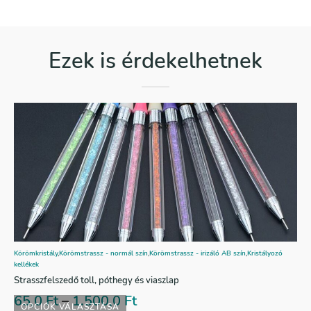
Ezek is érdekelhetnek
Körömkristály
,
Körömstrassz - normál szín
,
Körömstrassz - irizáló AB szín
,
Kristályozó
kellékek
Strasszfelszedő toll, póthegy és viaszlap
65,0
Ft
–
1.500,0
Ft
OPCIÓK VÁLASZTÁSA