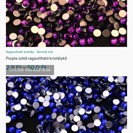
Ragasztható kristály - Normál szín
Purple színű ragasztható kristálykő
2,8
Ft
–
50,0
Ft
OPCIÓK VÁLASZTÁSA