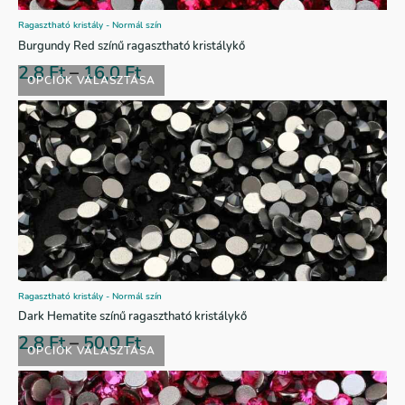
Ragasztható kristály - Normál szín
Burgundy Red színű ragasztható kristálykő
2,8
Ft
–
16,0
Ft
OPCIÓK VÁLASZTÁSA
Ragasztható kristály - Normál szín
Dark Hematite színű ragasztható kristálykő
2,8
Ft
–
50,0
Ft
OPCIÓK VÁLASZTÁSA