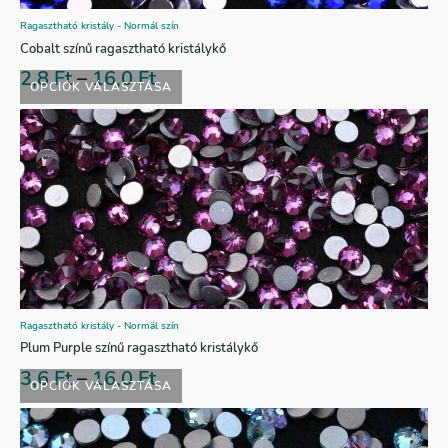
Ragasztható kristály - Normál szín
Cobalt színű ragasztható kristálykő
2,8
Ft
–
16,0
Ft
OPCIÓK VÁLASZTÁSA
Ragasztható kristály - Normál szín
Plum Purple színű ragasztható kristálykő
3,6
Ft
–
16,0
Ft
OPCIÓK VÁLASZTÁSA