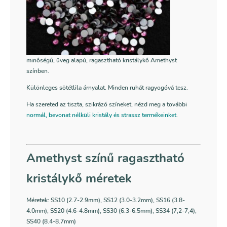
minőségű, üveg alapú, ragasztható kristálykő Amethyst
színben.
Különleges sötétlila árnyalat. Minden ruhát ragyogóvá tesz.
Ha szereted az tiszta, szikrázó színeket, nézd meg a további
normál, bevonat nélküli kristály és strassz termékeinket
.
Amethyst színű ragasztható
kristálykő méretek
Méretek: SS10 (2.7-2.9mm), SS12 (3.0-3.2mm), SS16 (3.8-
4.0mm), SS20 (4.6-4.8mm), SS30 (6.3-6.5mm), SS34 (7,2-7,4),
SS40 (8.4-8.7mm)