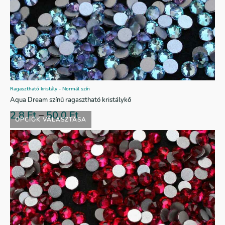
Ragasztható kristály - Normál szín
Aqua Dream színű ragasztható kristálykő
2,8
Ft
–
50,0
Ft
OPCIÓK VÁLASZTÁSA