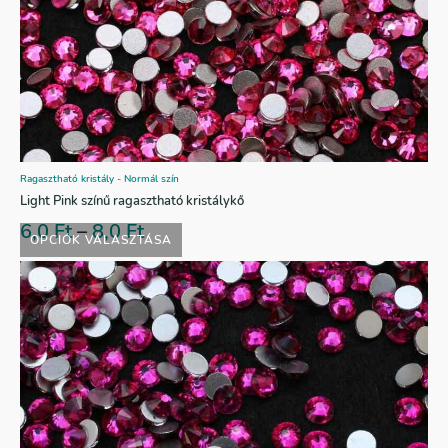
Ragasztható kristály - Normál szín
Light Pink színű ragasztható kristálykő
6,0
Ft
–
8,0
Ft
OPCIÓK VÁLASZTÁSA