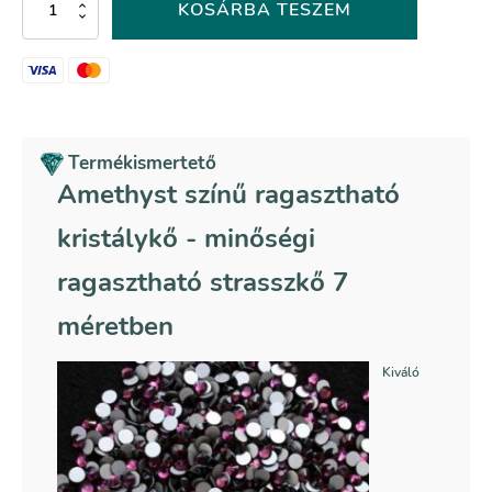
Amethyst
KOSÁRBA TESZEM
színű
ragasztható
kristálykő
mennyiség
Termékismertető
Amethyst színű ragasztható
kristálykő - minőségi
ragasztható strasszkő 7
méretben
Kiváló