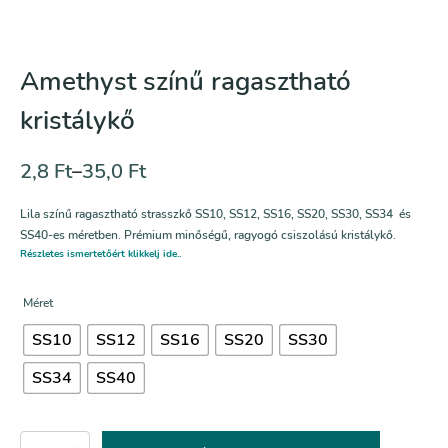
Amethyst színű ragasztható
kristálykő
2,8
Ft
–
35,0
Ft
Lila színű ragasztható strasszkő SS10, SS12, SS16, SS20, SS30, SS34 és
SS40-es méretben. Prémium minőségű, ragyogó csiszolású kristálykő.
Részletes ismertetőért klikkelj ide..
Méret
SS10
SS12
SS16
SS20
SS30
SS34
SS40