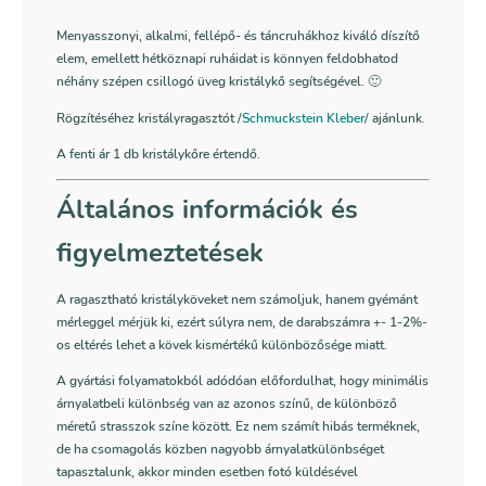
Menyasszonyi, alkalmi, fellépő- és táncruhákhoz kiváló díszítő
elem, emellett hétköznapi ruháidat is könnyen feldobhatod
néhány szépen csillogó üveg kristálykő segítségével. 🙂
Rögzítéséhez kristályragasztót /
Schmuckstein Kleber
/ ajánlunk.
A fenti ár 1 db kristálykőre értendő.
Általános információk és
figyelmeztetések
A ragasztható kristályköveket nem számoljuk, hanem gyémánt
mérleggel mérjük ki, ezért súlyra nem, de darabszámra +- 1-2%-
os eltérés lehet a kövek kismértékű különbözősége miatt.
A gyártási folyamatokból adódóan előfordulhat, hogy minimális
árnyalatbeli különbség van az azonos színű, de különböző
méretű strasszok színe között. Ez nem számít hibás terméknek,
de ha csomagolás közben nagyobb árnyalatkülönbséget
tapasztalunk, akkor minden esetben fotó küldésével