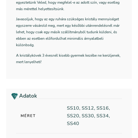
egyeztetünk Veled, hogy megfelel-e az adott szín, vagy esetleg
más mérettel helyettesítsünk.
Javasoljuk, hogy az egy ruhára szükséges kristály mennyiséget
egyszerre vásárold meg, mert egy későbbi utánrendelésnél már
lehet, hogy csak egy másik szállítmányból tudunk küldeni, és
ebben az esetben előfordulhat minimális árnyalatbeli
különbség.
A kristálykövek 3 évesnél kisebb gyermek kezébe ne kerüljenek,
mert lenyelheti!
Adatok
SS10, SS12, SS16,
SS20, SS30, SS34,
MÉRET
SS40