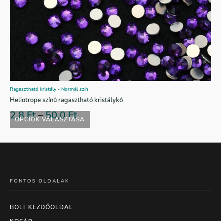
Ragasztható kristály - Normál szín
Heliotrope színű ragasztható kristálykő
2,8
Ft
–
50,0
Ft
OPCIÓK VÁLASZTÁSA
FONTOS OLDALAK
BOLT KEZDŐOLDAL