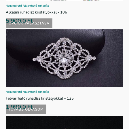
Nagyméretű felvarrható ruhadísz
Alkalmi ruhadísz kristályokkal - 106
5.900,0
Ft
OPCIÓK VÁLASZTÁSA
Nagyméretű felvarrható ruhadísz
Felvarrható ruhadísz kristályokkal – 125
1.990,0
Ft
TOVÁBB OLVASOM