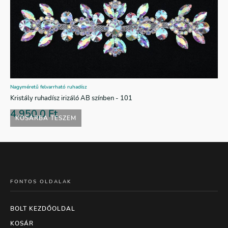
Nagyméretű felvarrható ruhadísz
Kristály ruhadísz irizáló AB színben - 101
4.950,0
Ft
KOSÁRBA TESZEM
FONTOS OLDALAK
BOLT KEZDŐOLDAL
KOSÁR