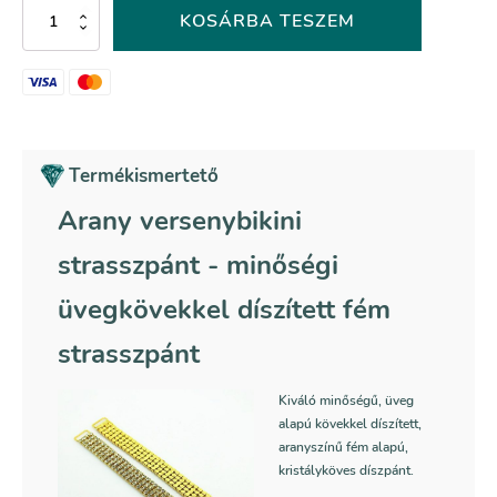
Arany
KOSÁRBA TESZEM
versenybikini
strasszpánt
-
223
mennyiség
Termékismertető
Arany versenybikini
strasszpánt
- minőségi
üvegkövekkel díszített fém
strasszpánt
Kiváló minőségű, üveg
alapú kövekkel díszített,
aranyszínű fém alapú,
kristályköves díszpánt.