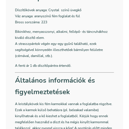
Díszítőkövek anyaga: Crystal színű üvegkő
Váz anyaga: aranyszínű fém foglalat és fül
Bross sorszáma: 223
Bikinikhez, menyasszonyi, alkalmi, fellépő- és táncruhákhoz
kiváló díszítő elem.
A strasszpántok végén egy-egy gyűrű található, ezek
segítségével könnyedén illeszthetőek bármilyen felületre
(cérnával, damillal, stb.).
A fenti ár 1 db díszítőpántra értendő.
Általános információk és
figyelmeztetések
A kristálykövek kis fém karmokkal vannak a foglalatba rögzítve.
Ezek a karmok külső behatásra (pl. beleakad valamibe)
kinyílhatnak és a kő kieshet a foglalatból. Kérjük hogy ennek
megfelelően használd a díszt és ha mégis kinyílt karmommal
találkozol, akkor nyomd vissza a kőre! A postázás előtt minden