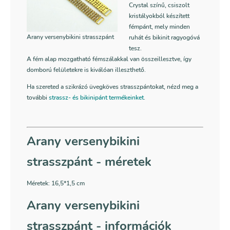
Crystal színű, csiszolt
kristályokból készített
fémpánt, mely minden
Arany versenybikini strasszpánt
ruhát és bikinit ragyogóvá
tesz.
A fém alap mozgatható fémszálakkal van összeillesztve, így
domború felületekre is kiválóan illeszthető.
Ha szereted a szikrázó üvegköves strasszpántokat, nézd meg a
további
strassz- és bikinipánt termékeinket
.
Arany versenybikini
strasszpánt - méretek
Méretek: 16,5*1,5 cm
Arany versenybikini
strasszpánt - információk