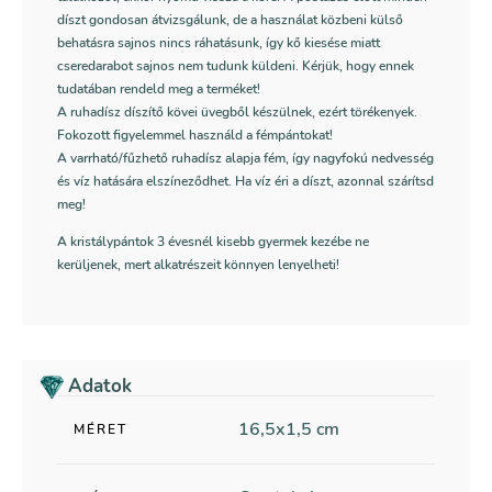
díszt gondosan átvizsgálunk, de a használat közbeni külső
behatásra sajnos nincs ráhatásunk, így kő kiesése miatt
cseredarabot sajnos nem tudunk küldeni. Kérjük, hogy ennek
tudatában rendeld meg a terméket!
A ruhadísz díszítő kövei üvegből készülnek, ezért törékenyek.
Fokozott figyelemmel használd a fémpántokat!
A varrható/fűzhető ruhadísz alapja fém, így nagyfokú nedvesség
és víz hatására elszíneződhet. Ha víz éri a díszt, azonnal szárítsd
meg!
A kristálypántok 3 évesnél kisebb gyermek kezébe ne
kerüljenek, mert alkatrészeit könnyen lenyelheti!
Adatok
16,5x1,5 cm
MÉRET