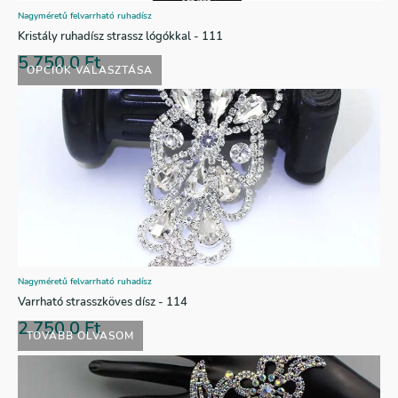
Nagyméretű felvarrható ruhadísz
Kristály ruhadísz strassz lógókkal - 111
5.750,0
Ft
OPCIÓK VÁLASZTÁSA
Nagyméretű felvarrható ruhadísz
Varrható strasszköves dísz - 114
2.750,0
Ft
TOVÁBB OLVASOM