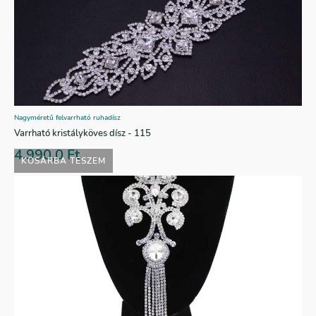
Nagyméretű felvarrható ruhadísz
Varrható kristályköves dísz - 115
4.990,0
Ft
KOSÁRBA TESZEM