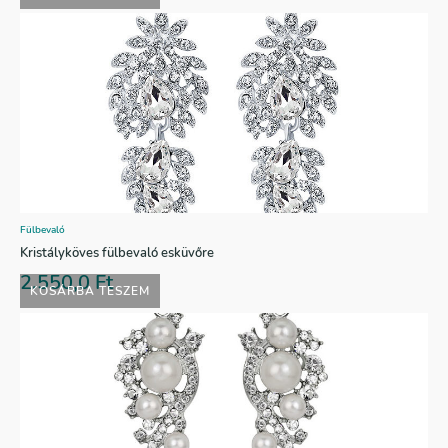
Fülbevaló
Kristályköves fülbevaló esküvőre
2.550,0
Ft
KOSÁRBA TESZEM