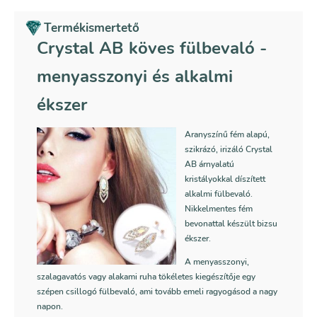
Termékismertető
Crystal AB köves fülbevaló -
menyasszonyi és alkalmi
ékszer
Aranyszínű fém alapú,
szikrázó, irizáló Crystal
AB árnyalatú
kristályokkal díszített
alkalmi fülbevaló.
Nikkelmentes fém
bevonattal készült bizsu
ékszer.
A menyasszonyi,
szalagavatós vagy alakami ruha tökéletes kiegészítője egy
szépen csillogó fülbevaló, ami tovább emeli ragyogásod a nagy
napon.