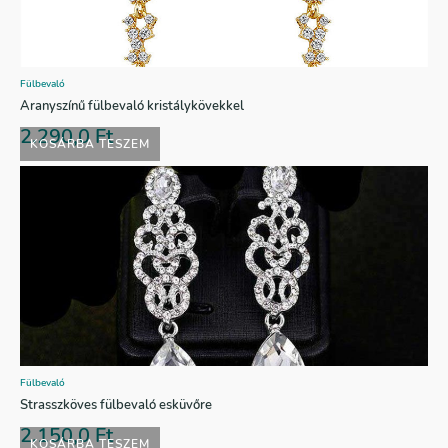
Fülbevaló
Aranyszínű fülbevaló kristálykövekkel
2.290,0
Ft
KOSÁRBA TESZEM
Fülbevaló
Strasszköves fülbevaló esküvőre
2.150,0
Ft
KOSÁRBA TESZEM