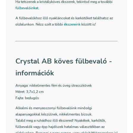
Ha tetszenek a kristályköves ékszerek, tekintsd meg a további
fülbevalóinkat.
A fülbevalókhoz illő nyakláncokat és karkötőket találhatsz az
oldalunkon. Nézz szét a többi
ékszereink
között is!
Crystal AB köves fülbevaló -
információk
Anyaga: nikkelmentes fém és üveg strasszkövek
Méret: 3,7x1,2 cm
Fajta: bedugós
Alkalmi és menyasszonyi fülbevalóink minőségi
alapanyagokkal készülnek, nikkelmentes bizsuk.
Találd meg a ruhádhoz illő ékszered! Nyakékek, karkőtők,
fülbevalók vagy épp hajdíszek hatalmas választékban az
oldalunkon. Ragyogj a nagy napon, vagy akár hétköznapokon is!