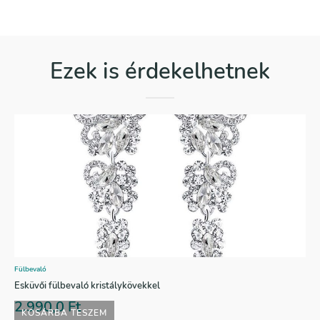
Ezek is érdekelhetnek
Fülbevaló
Esküvői fülbevaló kristálykövekkel
2.990,0
Ft
KOSÁRBA TESZEM