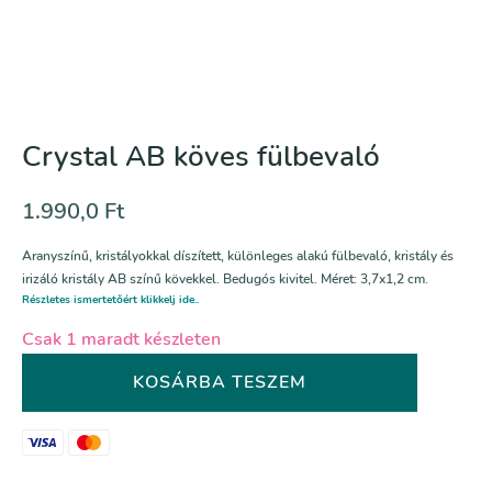
Crystal AB köves fülbevaló
1.990,0
Ft
Aranyszínű, kristályokkal díszített, különleges alakú fülbevaló, kristály és
irizáló kristály AB színű kövekkel. Bedugós kivitel. Méret: 3,7x1,2 cm.
Részletes ismertetőért klikkelj ide..
Csak 1 maradt készleten
Crystal
KOSÁRBA TESZEM
AB
köves
fülbevaló
mennyiség