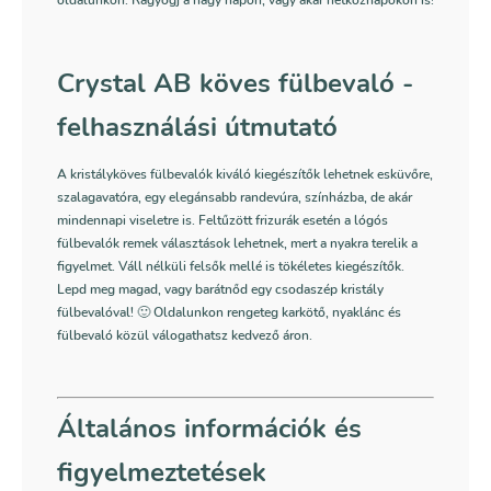
Crystal AB köves fülbevaló -
felhasználási útmutató
A kristályköves fülbevalók kiváló kiegészítők lehetnek esküvőre,
szalagavatóra, egy elegánsabb randevúra, színházba, de akár
mindennapi viseletre is. Feltűzött frizurák esetén a lógós
fülbevalók remek választások lehetnek, mert a nyakra terelik a
figyelmet. Váll nélküli felsők mellé is tökéletes kiegészítők.
Lepd meg magad, vagy barátnőd egy csodaszép kristály
fülbevalóval! 🙂 Oldalunkon rengeteg karkötő, nyaklánc és
fülbevaló közül válogathatsz kedvező áron.
Általános információk és
figyelmeztetések