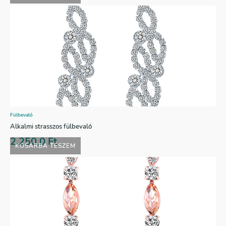
Fülbevaló
Alkalmi strasszos fülbevaló
2.250,0
Ft
KOSÁRBA TESZEM