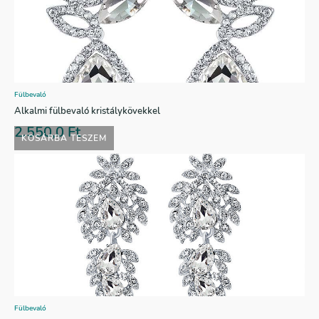
Fülbevaló
Alkalmi fülbevaló kristálykövekkel
2.550,0
Ft
KOSÁRBA TESZEM
Fülbevaló