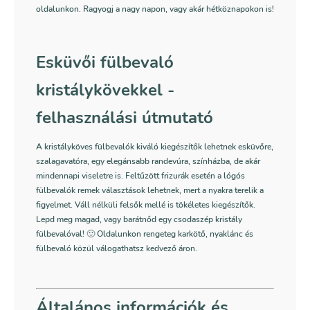
oldalunkon. Ragyogj a nagy napon, vagy akár hétköznapokon is!
Esküvői fülbevaló
kristálykövekkel -
felhasználási útmutató
A kristályköves fülbevalók kiváló kiegészítők lehetnek esküvőre,
szalagavatóra, egy elegánsabb randevúra, színházba, de akár
mindennapi viseletre is. Feltűzött frizurák esetén a lógós
fülbevalók remek választások lehetnek, mert a nyakra terelik a
figyelmet. Váll nélküli felsők mellé is tökéletes kiegészítők.
Lepd meg magad, vagy barátnőd egy csodaszép kristály
fülbevalóval! 🙂 Oldalunkon rengeteg karkötő, nyaklánc és
fülbevaló közül válogathatsz kedvező áron.
Általános információk és