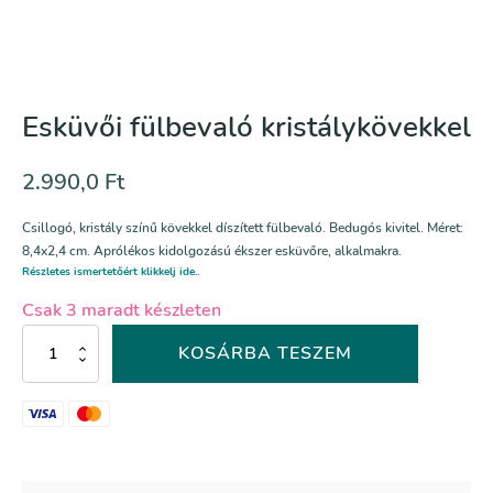
Esküvői fülbevaló kristálykövekkel
2.990,0
Ft
Csillogó, kristály színű kövekkel díszített fülbevaló. Bedugós kivitel. Méret:
8,4x2,4 cm. Aprólékos kidolgozású ékszer esküvőre, alkalmakra.
Részletes ismertetőért klikkelj ide..
Csak 3 maradt készleten
Esküvői
KOSÁRBA TESZEM
fülbevaló
kristálykövekkel
mennyiség