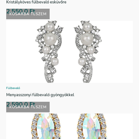
Kristályköves fülbevaló esküvőre
2.550,0
Ft
KOSÁRBA TESZEM
Fülbevaló
Menyasszonyi fülbevaló gyöngyökkel
2.590,0
Ft
KOSÁRBA TESZEM