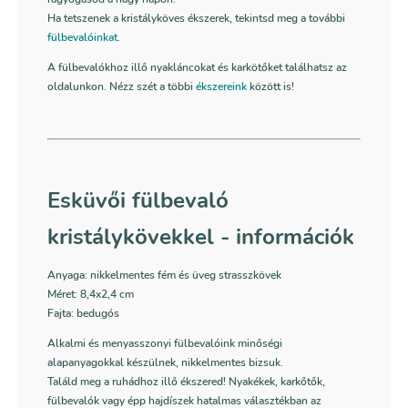
Ha tetszenek a kristályköves ékszerek, tekintsd meg a további
fülbevalóinkat.
A fülbevalókhoz illő nyakláncokat és karkötőket találhatsz az
oldalunkon. Nézz szét a többi
ékszereink
között is!
Esküvői fülbevaló
kristálykövekkel - információk
Anyaga: nikkelmentes fém és üveg strasszkövek
Méret: 8,4x2,4 cm
Fajta: bedugós
Alkalmi és menyasszonyi fülbevalóink minőségi
alapanyagokkal készülnek, nikkelmentes bizsuk.
Találd meg a ruhádhoz illő ékszered! Nyakékek, karkőtők,
fülbevalók vagy épp hajdíszek hatalmas választékban az