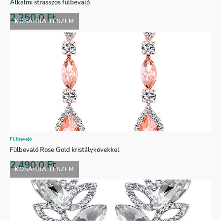
Alkalmi strasszos fülbevaló
2.250,0
Ft
KOSÁRBA TESZEM
Fülbevaló
Fülbevaló Rose Gold kristálykövekkel
2.490,0
Ft
KOSÁRBA TESZEM