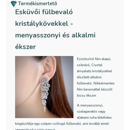
Termékismertető
Esküvői fülbevaló
kristálykövekkel -
menyasszonyi és alkalmi
ékszer
Ezüstszínű fém alapú,
szikrázó, Crystal
árnyalatú kristályokkal
díszített alkalmi
fülbevaló. Nikkelmentes
fém bevonattal készült
bizsu ékszer.
A menyasszonyi,
szalagavatós vagy
alakami ruha tökéletes
kiegészítője egy szépen csillogó fülbevaló, ami tovább emeli
ragyogásod a nagy napon.