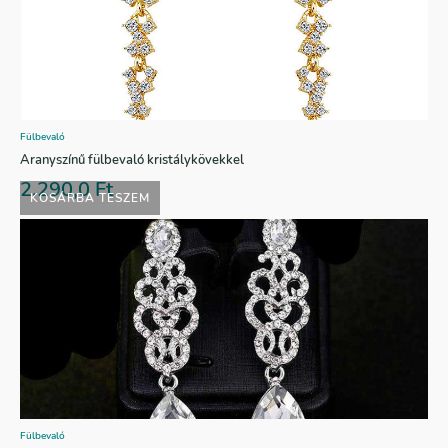
Fülbevaló
Aranyszínű fülbevaló kristálykövekkel
2.290,0
Ft
KOSÁRBA TESZEM
Fülbevaló