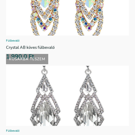
Fülbevaló
Crystal AB köves fülbevaló
1.990,0
Ft
KOSÁRBA TESZEM
Fülbevaló