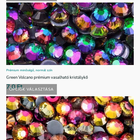
Prémium minőségű, normál szín
Green Volcano prémium vasalható kristálykő
7,0
Ft
OPCIÓK VÁLASZTÁSA