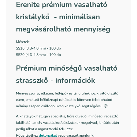
Erenite prémium vasalható
kristálykő - minimálisan
megvásárolható mennyiség
Méretek:
SS16 (3.8-4.0mm) - 100 db
SS20 (4.6-4.8mm) - 100 db
Prémium minőségű vasalható
strasszkő - információk
Menyasszonyi, alkalmi, fellépő- és táncruhákhoz kiváló díszítő
elem, emellett hétköznapi ruháidat is könnyen feldobhatod
néhány szépen csillogó üveg kristálykő segítségével. 🙂
A kristályok hátulján speciális, hőre olvadó, minőségi ragasztó
található, amely vasaláskor/pákázáskor megolvad, kihűlés után
pedig ráköt a ragasztandó felületre.
Rögzítéséhez
dekorpákát
vagy vasalót ajánlunk.