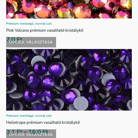
Prémium minőségű, normál szín
Pink Volcano prémium vasalható kristálykő
7,0
Ft
OPCIÓK VÁLASZTÁSA
Prémium minőségű, normál szín
Heliotrope prémium vasalható kristálykő
3,1
Ft
–
16,0
Ft
OPCIÓK VÁLASZTÁSA