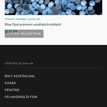
Prémium minőségű, normál szín
Blue Opal prémium vasalható kristálykő
8,0
Ft
OPCIÓK VÁLASZTÁSA
FONTOS OLDALAK
BOLT KEZDŐOLDAL
KOSÁR
PÉNZTÁR
FELHASZNÁLÓI FIÓK