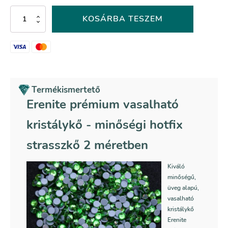
Erenite
KOSÁRBA TESZEM
prémium
vasalható
kristálykő
mennyiség
Termékismertető
Erenite prémium vasalható
kristálykő - minőségi hotfix
strasszkő 2 méretben
Kiváló
minőségű,
üveg alapú,
vasalható
kristálykő
Erenite