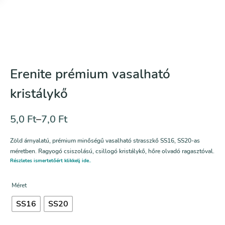
Erenite prémium vasalható
kristálykő
5,0
Ft
–
7,0
Ft
Zöld árnyalatú, prémium minőségű vasalható strasszkő SS16, SS20-as
méretben. Ragyogó csiszolású, csillogó kristálykő, hőre olvadó ragasztóval.
Részletes ismertetőért klikkelj ide..
Méret
SS16
SS20