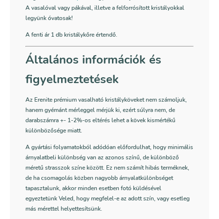
A vasalóval vagy pákával, illetve a felforrósított kristályokkal
legyünk óvatosak!
A fenti ár 1 db kristálykőre értendő.
Általános információk és
figyelmeztetések
Az Erenite prémium vasalható kristályköveket nem számoljuk,
hanem gyémánt mérleggel mérjük ki, ezért súlyra nem, de
darabszámra +- 1-2%-os eltérés lehet a kövek kismértékű
különbözősége miatt.
A gyártási folyamatokból adódóan előfordulhat, hogy minimális
árnyalatbeli különbség van az azonos színű, de különböző
méretű strasszok színe között. Ez nem számít hibás terméknek,
de ha csomagolás közben nagyobb árnyalatkülönbséget
tapasztalunk, akkor minden esetben fotó küldésével
egyeztetünk Veled, hogy megfelel-e az adott szín, vagy esetleg
más mérettel helyettesítsünk.