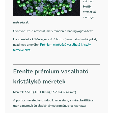
színben.
Hotfix
strasszkő
csillogó
metszéssel.
Gyönyörű zöld árnyalat, mely minden ruhát ragyogóvá tesz.
Ha szereted a különleges színű hotfix (vasalható) kristályokat,
nézd meg a további
Prémium minőségű vasalható kristály
termékeinket
.
Erenite prémium vasalható
kristálykő méretek
Méretek:
SS16 (3.8-4.0mm),
SS20 (4.6-4.8mm)
A pontos méretet fent tudod kiválasztani, a méret beállítása
után a mennyiség alapján árkedvezményeket kaphatsz.