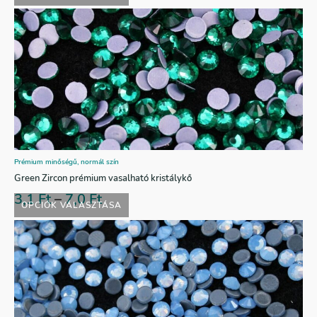
Prémium minőségű, normál szín
Green Zircon prémium vasalható kristálykő
3,1
Ft
–
7,0
Ft
OPCIÓK VÁLASZTÁSA