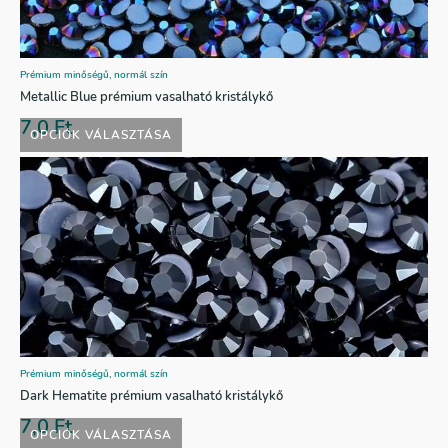
Prémium minőségű, normál szín
Metallic Blue prémium vasalható kristálykő
7,0
Ft
OPCIÓK VÁLASZTÁSA
Prémium minőségű, normál szín
Dark Hematite prémium vasalható kristálykő
7,0
Ft
OPCIÓK VÁLASZTÁSA