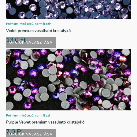
Prémium minőségű, normál szín
Violet prémium vasalható kristálykő
13,0
Ft
OPCIÓK VÁLASZTÁSA
Prémium minőségű, normál szín
Purple Velvet prémium vasalható kristálykő
7,0
Ft
OPCIÓK VÁLASZTÁSA