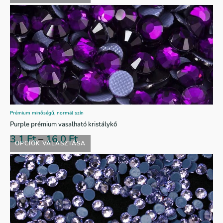
Prémium minőségű, normál szín
Purple prémium vasalható kristálykő
3,1
Ft
–
16,0
Ft
OPCIÓK VÁLASZTÁSA