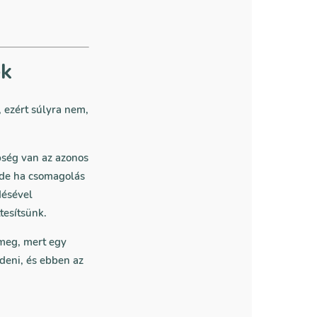
ek
 ezért súlyra nem,
bség van az azonos
 de ha csomagolás
désével
tesítsünk.
 meg, mert egy
deni, és ebben az