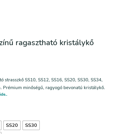
ínű ragasztható kristálykő
tó strasszkő SS10, SS12, SS16, SS20, SS30, SS34,
. Prémium minőségű, ragyogó bevonatú kristálykő.
ide..
SS20
SS30