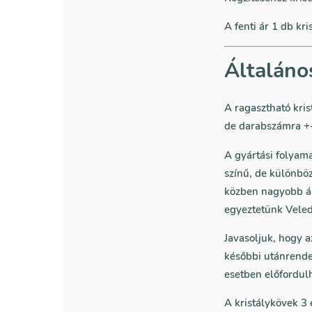
A fenti ár 1 db kri
Általáno
A ragasztható kri
de darabszámra +-
A gyártási folyam
színű, de különbö
közben nagyobb ár
egyeztetünk Veled,
Javasoljuk, hogy 
későbbi utánrende
esetben előfordul
A kristálykövek 3