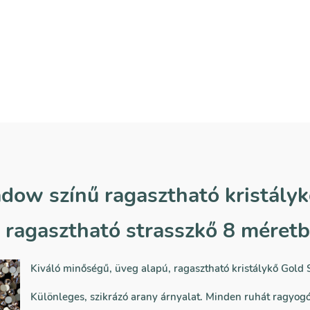
dow színű ragasztható kristályk
 ragasztható strasszkő 8 méret
Kiváló minőségű, üveg alapú, ragasztható kristálykő Gold
Különleges, szikrázó arany árnyalat. Minden ruhát ragyogó