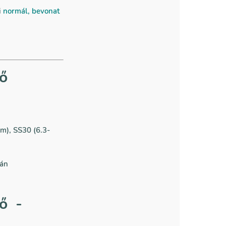
i
normál, bevonat
kő
m), SS30 (6.3-
ján
ő -