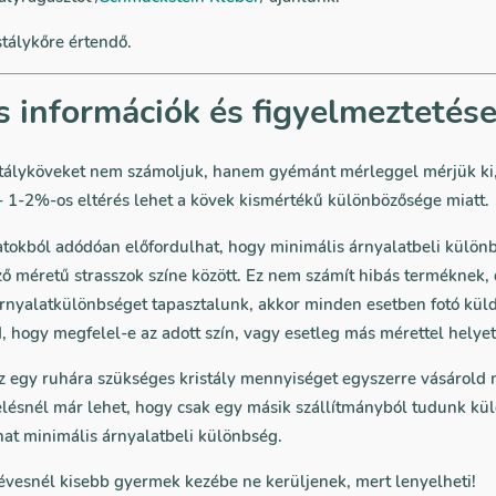
stálykőre értendő.
s információk és figyelmeztetés
stályköveket nem számoljuk, hanem gyémánt mérleggel mérjük ki,
 1-2%-os eltérés lehet a kövek kismértékű különbözősége miatt.
atokból adódóan előfordulhat, hogy minimális árnyalatbeli külön
ző méretű strasszok színe között. Ez nem számít hibás terméknek,
nyalatkülönbséget tapasztalunk, akkor minden esetben fotó kül
 hogy megfelel-e az adott szín, vagy esetleg más mérettel helyet
az egy ruhára szükséges kristály mennyiséget egyszerre vásárold
lésnél már lehet, hogy csak egy másik szállítmányból tudunk kül
hat minimális árnyalatbeli különbség.
 évesnél kisebb gyermek kezébe ne kerüljenek, mert lenyelheti!