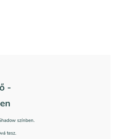
ő -
ben
 Shadow színben.
vá tesz.