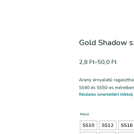
Gold Shadow sz
2,8
Ft
–
50,0
Ft
Arany árnyalatú ragasztha
SS40 és SS50-es méretben
Részletes ismertetőért klikkelj 
Méret
SS10
SS12
SS16