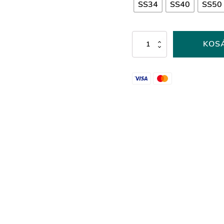
SS34
SS40
SS50
Gold
KOS
Shadow
színű
ragasztható
kristálykő
mennyiség