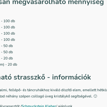
san megvásárolható mennyiség
 - 100 db
 - 100 db
 - 100 db
 - 100 db
 - 50 db
 - 50 db
 - 20 db
m) - 20 db
ató strasszkő - információk
lmi, fellépő- és táncruhákhoz kiváló díszítő elem, emellett hétkö
od néhány szépen csillogó üveg kristálykő segítségével. 🙂
ályragasztót /
Schmuckstein Kleber
/ ajánlunk.