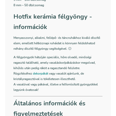
8 mm – 50 db/csomag
Hotfix kerámia félgyöngy -
információk
Menyasszonyi, alkalmi, fellépő- és táncruhákhoz kiváló díszítő
elem, emellett hétköznapi ruháidat is könnyen feldobhatod
néhány díszítő félgyöngy segítségével. 🙂
A félgyöngyök hátulján speciális, hőre olvadó, minőségi
ragasztó található, amely vasaláskor/pákázáskor megolvad,
kihűlés után pedig ráköt a ragasztandó felületre.
Rögzítéséhez
dekorpákát
vagy vasalót ajánlunk, de
kristályragasztóval is tökéletesen illeszthető.
A vasalóval vagy pákával, illetve a felforrósított gyöngyökkel
legyünk óvatosak!
Általános információk és
figyelmeztetések