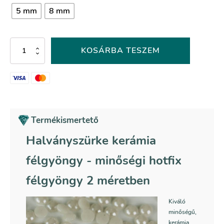
5 mm
8 mm
Halványszürke
KOSÁRBA TESZEM
kerámia
félgyöngy
-
033-
as
színkód
mennyiség
Termékismertető
Halványszürke kerámia
félgyöngy - minőségi hotfix
félgyöngy 2 méretben
Kiváló
minőségű,
kerámia