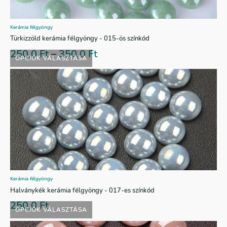
Kerámia félgyöngy
Türkizzöld kerámia félgyöngy - 015-ös színkód
250,0
Ft
–
350,0
Ft
OPCIÓK VÁLASZTÁSA
Kerámia félgyöngy
Halványkék kerámia félgyöngy - 017-es színkód
250,0
Ft
OPCIÓK VÁLASZTÁSA