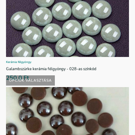
Kerámia félgyöngy
Galambszürke kerámia félgyöngy - 028-as színkód
250,0
Ft
OPCIÓK VÁLASZTÁSA