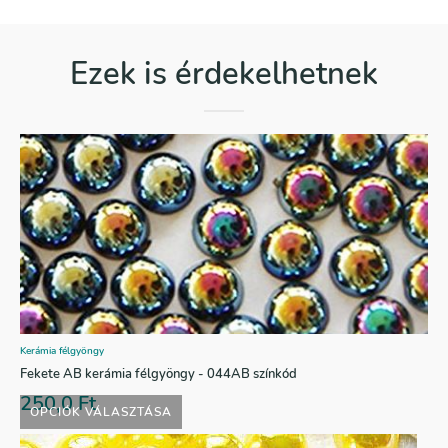
Ezek is érdekelhetnek
Kerámia félgyöngy
Fekete AB kerámia félgyöngy - 044AB színkód
250,0
Ft
OPCIÓK VÁLASZTÁSA