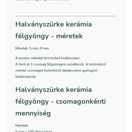
Halványszürke kerámia
félgyöngy - méretek
Méretek: 5
mm, 8 mm
A pontos méretet fent tudod kiválasztani.
A fenti ár 1 csomag félgyöngyre vonatkozik. A különböző
méretű csomagok különböző darabszámú gyöngyöt
tartalmaznak.
Halványszürke kerámia
félgyöngy - csomagonkénti
mennyiség
Méretek:
5 mm – 100 db/csomag