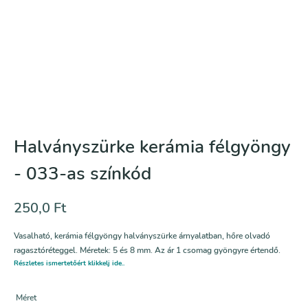
Halványszürke kerámia félgyöngy
- 033-as színkód
250,0
Ft
Vasalható, kerámia félgyöngy halványszürke árnyalatban, hőre olvadó
ragasztóréteggel. Méretek: 5 és 8 mm. Az ár 1 csomag gyöngyre értendő.
Részletes ismertetőért klikkelj ide..
Méret