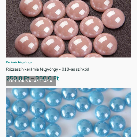
Kerámia félgyöngy
Rózsaszín kerámia félgyöngy - 018-as színkód
250,0
Ft
–
350,0
Ft
OPCIÓK VÁLASZTÁSA