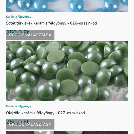
Kerámia félgyöngy
Sötét türkizkék kerámia félgyöngy - 026-os színkód
250,0
Ft
OPCIÓK VÁLASZTÁSA
Kerámia félgyöngy
Olajzöld kerámia félgyöngy - 027-es színkód
250,0
Ft
OPCIÓK VÁLASZTÁSA