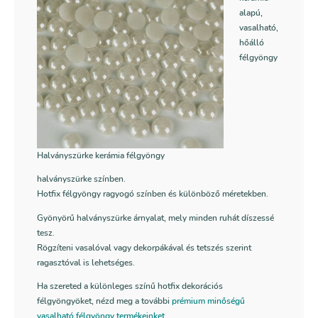
alapú,
vasalható,
hőálló
félgyöngy
Halványszürke kerámia félgyöngy
halványszürke színben.
Hotfix félgyöngy ragyogó színben és különböző méretekben.
Gyönyörű halványszürke árnyalat, mely minden ruhát díszessé
tesz.
Rögzíteni vasalóval vagy dekorpákával és tetszés szerint
ragasztóval is lehetséges.
Ha szereted a különleges színű hotfix dekorációs
félgyöngyöket, nézd meg a további
prémium minőségű
vasalható félgyöngy termékeinket
.