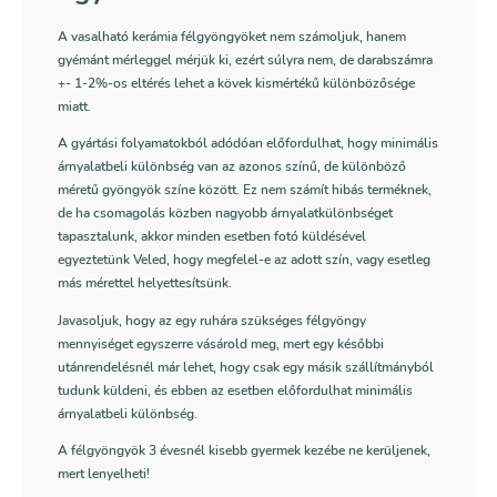
A vasalható kerámia félgyöngyöket nem számoljuk, hanem
gyémánt mérleggel mérjük ki, ezért súlyra nem, de darabszámra
+- 1-2%-os eltérés lehet a kövek kismértékű különbözősége
miatt.
A gyártási folyamatokból adódóan előfordulhat, hogy minimális
árnyalatbeli különbség van az azonos színű, de különböző
méretű gyöngyök színe között. Ez nem számít hibás terméknek,
de ha csomagolás közben nagyobb árnyalatkülönbséget
tapasztalunk, akkor minden esetben fotó küldésével
egyeztetünk Veled, hogy megfelel-e az adott szín, vagy esetleg
más mérettel helyettesítsünk.
Javasoljuk, hogy az egy ruhára szükséges félgyöngy
mennyiséget egyszerre vásárold meg, mert egy későbbi
utánrendelésnél már lehet, hogy csak egy másik szállítmányból
tudunk küldeni, és ebben az esetben előfordulhat minimális
árnyalatbeli különbség.
A félgyöngyök 3 évesnél kisebb gyermek kezébe ne kerüljenek,
mert lenyelheti!