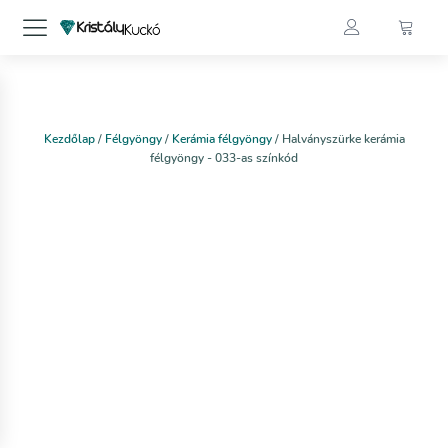
Kezdőlap
/
Félgyöngy
/
Kerámia félgyöngy
/ Halványszürke kerámia
félgyöngy - 033-as színkód