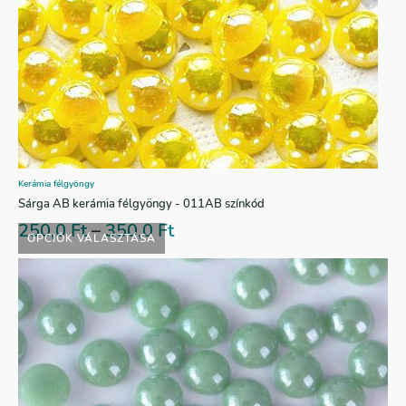
Kerámia félgyöngy
Sárga AB kerámia félgyöngy - 011AB színkód
250,0
Ft
–
350,0
Ft
OPCIÓK VÁLASZTÁSA