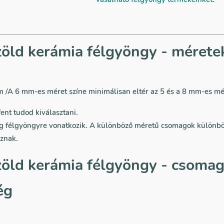
öld kerámia félgyöngy - mérete
/A 6 mm-es méret színe minimálisan eltér az 5 és a 8 mm-es mér
ent tudod kiválasztani.
ag félgyöngyre vonatkozik. A különböző méretű csomagok külön
znak.
öld kerámia félgyöngy - csoma
ég