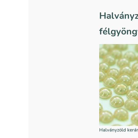
Halványz
félgyöng
Halványzöld kerá