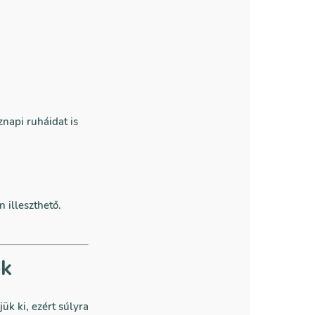
znapi ruháidat is
 illeszthető.
ek
k ki, ezért súlyra