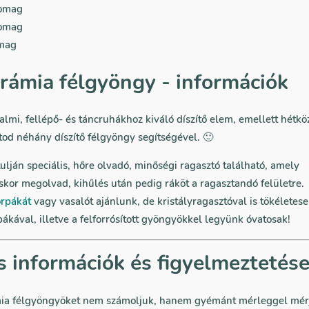
somag
somag
omag
erámia félgyöngy - információk
lmi, fellépő- és táncruhákhoz kiváló díszítő elem, emellett hétkö
od néhány díszítő félgyöngy segítségével. 🙂
lján speciális, hőre olvadó, minőségi ragasztó található, amely
kor megolvad, kihűlés után pedig ráköt a ragasztandó felületre.
rpákát
vagy vasalót ajánlunk, de kristályragasztóval is tökéletesen
ákával, illetve a felforrósított gyöngyökkel legyünk óvatosak!
s információk és figyelmeztetés
ia félgyöngyöket nem számoljuk, hanem gyémánt mérleggel mérjü