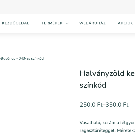
KEZDŐOLDAL
TERMÉKEK
WEBÁRUHÁZ
AKCIÓK
félgyöngy - 043-as színkód
Halványzöld ke
színkód
250,0
Ft
–
350,0
Ft
Vasalható, kerámia félgyö
ragasztóréteggel. Méretek