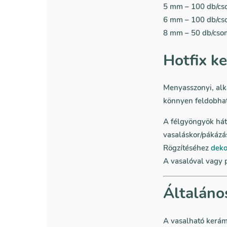
5 mm – 100 db/c
6 mm – 100 db/c
8 mm – 50 db/cs
Hotfix k
Menyasszonyi, alka
könnyen feldobhat
A félgyöngyök hátu
vasaláskor/pákázás
Rögzítéséhez
deko
A vasalóval vagy p
Általáno
A vasalható kerám