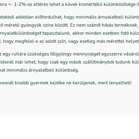
ra +- 1-2%-os eltérés lehet a kövek kismértékű különbözősége m
atokból adódóan előfordulhat, hogy minimális árnyalatbeli külön
ző méretű gyöngyök színe között. Ez nem számít hibás terméknek
nyalatkülönbséget tapasztalunk, akkor minden esetben fotó kül
 hogy megfelel-e az adott szín, vagy esetleg más mérettel helyet
az egy ruhára szükséges félgyöngy mennyiséget egyszerre vásáro
lésnél már lehet, hogy csak egy másik szállítmányból tudunk kül
hat minimális árnyalatbeli különbség.
vesnél kisebb gyermek kezébe ne kerüljenek, mert lenyelheti!