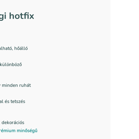
i hotfix
lható, hőálló
 különböző
y minden ruhát
l és tetszés
x dekorációs
rémium minőségű