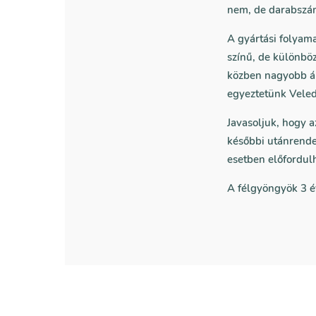
nem, de darabszám
A gyártási folyam
színű, de különbö
közben nagyobb ár
egyeztetünk Veled,
Javasoljuk, hogy 
későbbi utánrende
esetben előfordul
A félgyöngyök 3 é