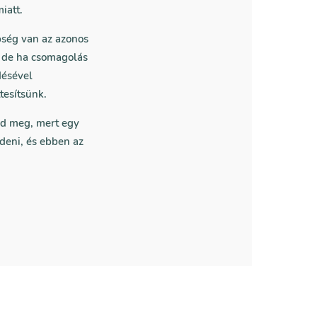
iatt.
bség van az azonos
, de ha csomagolás
désével
tesítsünk.
ld meg, mert egy
deni, és ebben az