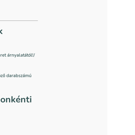
k
et árnyalatától!/
böző darabszámú
gonkénti