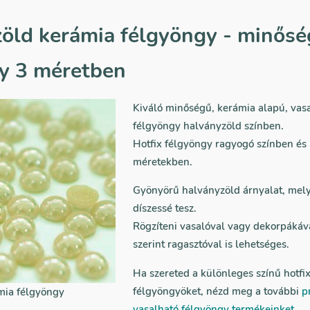
öld kerámia félgyöngy - minőség
y 3 méretben
Kiváló minőségű, kerámia alapú, vasa
félgyöngy halványzöld színben.
Hotfix félgyöngy ragyogó színben és
méretekben.
Gyönyörű halványzöld árnyalat, mel
díszessé tesz.
Rögzíteni vasalóval vagy dekorpákáva
szerint ragasztóval is lehetséges.
Ha szereted a különleges színű hotfi
félgyöngyöket, nézd meg a további
p
mia félgyöngy
vasalható félgyöngy termékeinket
.