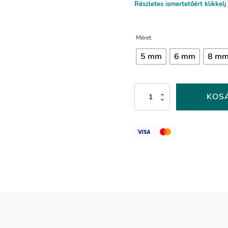
Részletes ismertetőért klikkelj 
Méret
5 mm
6 mm
8 m
Halványzöld
KOS
kerámia
félgyöngy
-
043-
as
színkód
mennyiség