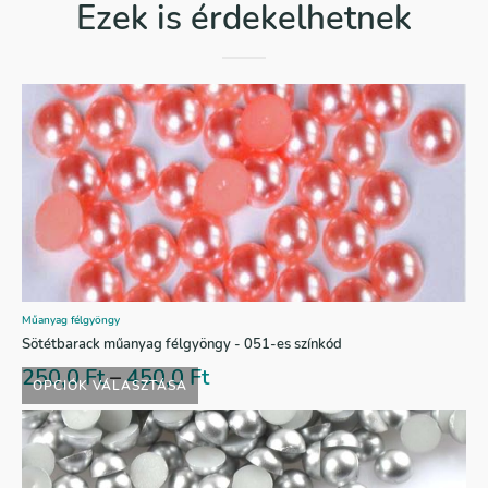
Ezek is érdekelhetnek
Műanyag félgyöngy
Sötétbarack műanyag félgyöngy - 051-es színkód
250,0
Ft
–
450,0
Ft
OPCIÓK VÁLASZTÁSA