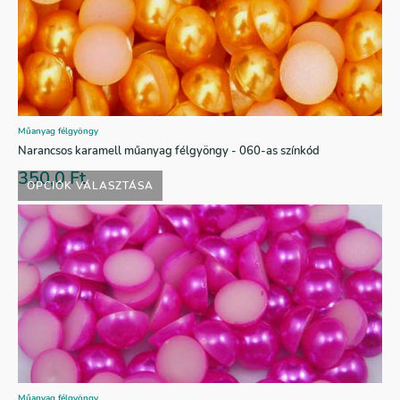
Műanyag félgyöngy
Narancsos karamell műanyag félgyöngy - 060-as színkód
350,0
Ft
OPCIÓK VÁLASZTÁSA
Műanyag félgyöngy