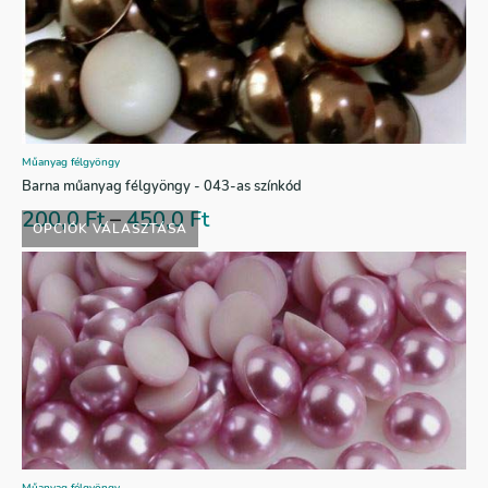
Műanyag félgyöngy
Barna műanyag félgyöngy - 043-as színkód
200,0
Ft
–
450,0
Ft
OPCIÓK VÁLASZTÁSA