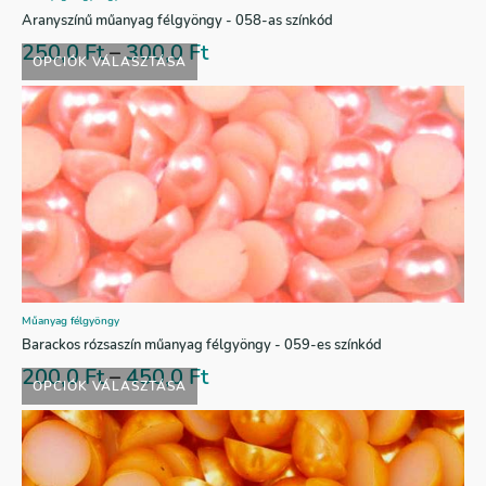
Aranyszínű műanyag félgyöngy - 058-as színkód
250,0
Ft
–
300,0
Ft
OPCIÓK VÁLASZTÁSA
Műanyag félgyöngy
Barackos rózsaszín műanyag félgyöngy - 059-es színkód
200,0
Ft
–
450,0
Ft
OPCIÓK VÁLASZTÁSA