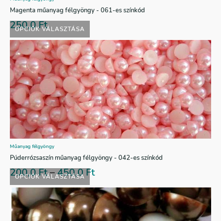
Magenta műanyag félgyöngy - 061-es színkód
250,0
Ft
OPCIÓK VÁLASZTÁSA
Műanyag félgyöngy
Púderrózsaszín műanyag félgyöngy - 042-es színkód
200,0
Ft
–
450,0
Ft
OPCIÓK VÁLASZTÁSA