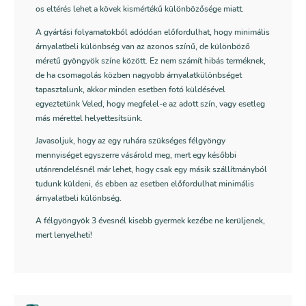
os eltérés lehet a kövek kismértékű különbözősége miatt.
A gyártási folyamatokból adódóan előfordulhat, hogy minimális
árnyalatbeli különbség van az azonos színű, de különböző
méretű gyöngyök színe között. Ez nem számít hibás terméknek,
de ha csomagolás közben nagyobb árnyalatkülönbséget
tapasztalunk, akkor minden esetben fotó küldésével
egyeztetünk Veled, hogy megfelel-e az adott szín, vagy esetleg
más mérettel helyettesítsünk.
Javasoljuk, hogy az egy ruhára szükséges félgyöngy
mennyiséget egyszerre vásárold meg, mert egy későbbi
utánrendelésnél már lehet, hogy csak egy másik szállítmányból
tudunk küldeni, és ebben az esetben előfordulhat minimális
árnyalatbeli különbség.
A félgyöngyök 3 évesnél kisebb gyermek kezébe ne kerüljenek,
mert lenyelheti!