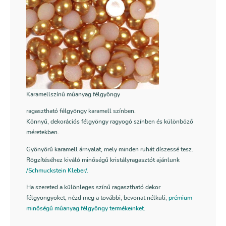
Karamellszínű műanyag félgyöngy
ragasztható félgyöngy karamell színben.
Könnyű, dekorációs félgyöngy ragyogó színben és különböző
méretekben.
Gyönyörű karamell árnyalat, mely minden ruhát díszessé tesz.
Rögzítéséhez kiváló minőségű kristályragasztót ajánlunk
/Schmuckstein Kleber/.
Ha szereted a különleges színű ragasztható dekor
félgyöngyöket, nézd meg a további, bevonat nélküli,
prémium
minőségű műanyag félgyöngy termékeinket
.