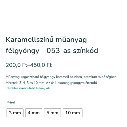
Karamellszínű műanyag
félgyöngy - 053-as színkód
200,0
Ft
–
450,0
Ft
Műanyag, ragasztható félgyöngy karamell színben, prémium minőségben.
Méretek: 3, 4, 5 és 10 mm. Az ár 1 csomag gyöngyre értendő.
Részletes ismertetőért klikkelj ide..
Méret
3 mm
4 mm
5 mm
10 mm