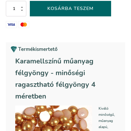
Karamellszínű
KOSÁRBA TESZEM
műanyag
félgyöngy
-
053-
as
színkód
mennyiség
Termékismertető
Karamellszínű műanyag
félgyöngy - minőségi
ragasztható félgyöngy 4
méretben
Kiváló
minőségű,
műanyag
alapú,