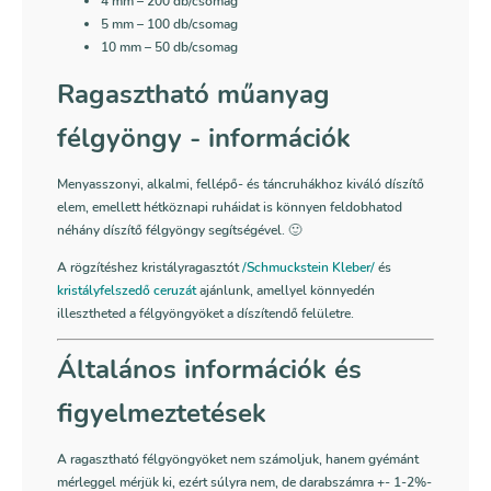
4 mm
– 200 db/csomag
5 mm
– 100 db/csomag
10 mm – 50 db/csomag
Ragasztható műanyag
félgyöngy - információk
Menyasszonyi, alkalmi, fellépő- és táncruhákhoz kiváló díszítő
elem, emellett hétköznapi ruháidat is könnyen feldobhatod
néhány díszítő félgyöngy segítségével. 🙂
A rögzítéshez kristályragasztót
/Schmuckstein Kleber/
és
kristályfelszedő ceruzát
ajánlunk, amellyel könnyedén
illesztheted a félgyöngyöket a díszítendő felületre.
Általános információk és
figyelmeztetések
A ragasztható félgyöngyöket nem számoljuk, hanem gyémánt
mérleggel mérjük ki, ezért súlyra nem, de darabszámra +- 1-2%-