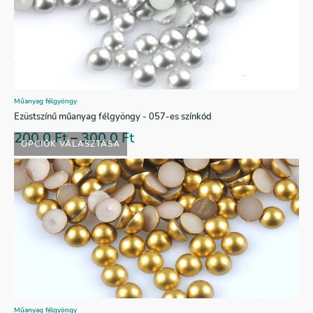
Műanyag félgyöngy
Ezüstszínű műanyag félgyöngy - 057-es színkód
200,0
Ft
–
300,0
Ft
OPCIÓK VÁLASZTÁSA
Műanyag félgyöngy