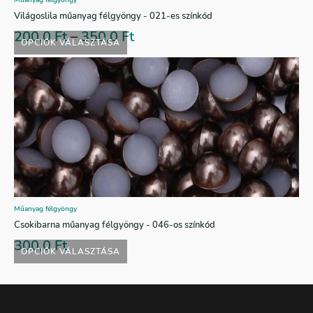
Műanyag félgyöngy
Világoslila műanyag félgyöngy - 021-es színkód
200,0
Ft
–
350,0
Ft
OPCIÓK VÁLASZTÁSA
Műanyag félgyöngy
Csokibarna műanyag félgyöngy - 046-os színkód
300,0
Ft
OPCIÓK VÁLASZTÁSA