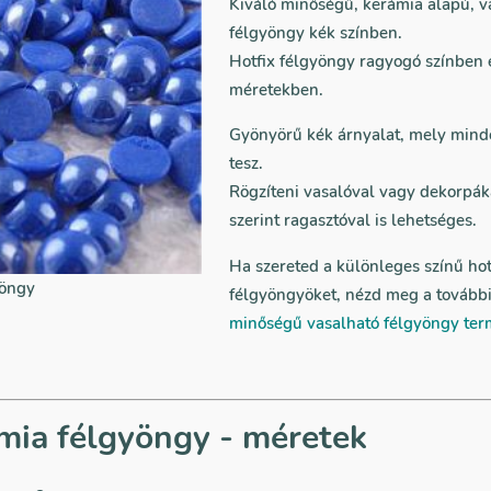
Kiváló minőségű, kerámia alapú, v
félgyöngy kék színben.
Hotfix félgyöngy ragyogó színben
méretekben.
Gyönyörű kék árnyalat, mely mind
tesz.
Rögzíteni vasalóval vagy dekorpák
szerint ragasztóval is lehetséges.
Ha szereted a különleges színű hot
yöngy
félgyöngyöket, nézd meg a tovább
minőségű vasalható félgyöngy ter
mia félgyöngy - méretek