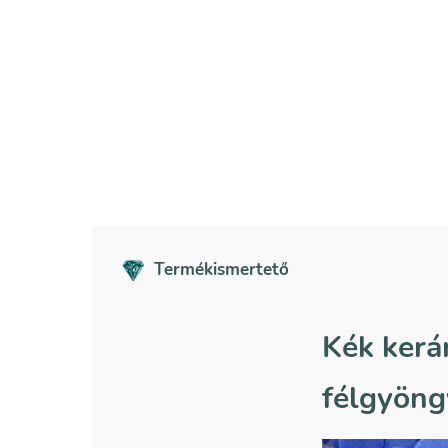
Termékismertető
Kék kerá
félgyöng