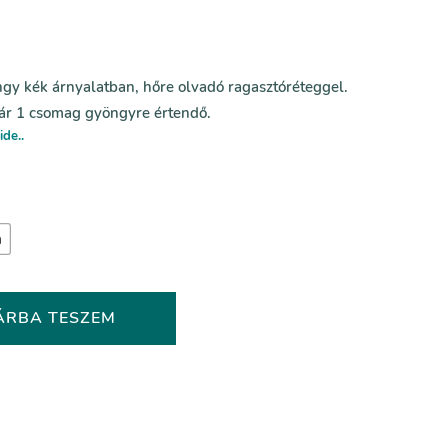
ngy kék árnyalatban, hőre olvadó ragasztóréteggel.
 ár 1 csomag gyöngyre értendő.
ide..
m
ÁRBA TESZEM