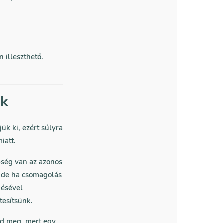
 illeszthető.
ek
k ki, ezért súlyra
iatt.
bség van az azonos
, de ha csomagolás
désével
tesítsünk.
ld meg, mert egy