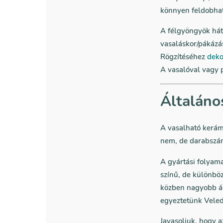
könnyen feldobhat
A félgyöngyök hátu
vasaláskor/pákázás
Rögzítéséhez
deko
A vasalóval vagy p
Általáno
A vasalható kerám
nem, de darabszám
A gyártási folyam
színű, de különbö
közben nagyobb ár
egyeztetünk Veled,
Javasoljuk, hogy 