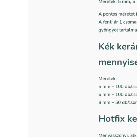
Méretek:
5 mm, 6
A pontos méretet f
A fenti ár 1 csom
gyöngyöt tartalma
Kék kerá
mennyis
Méretek:
5 mm – 100 db/c
6 mm – 100 db/c
8 mm – 50 db/cs
Hotfix k
Menyasszonyi, alka