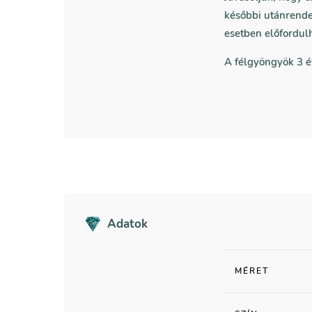
későbbi utánrende
esetben előfordul
A félgyöngyök 3 é
Adatok
MÉRET