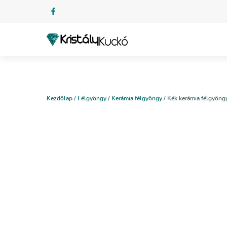
Kezdőlap
/
Félgyöngy
/
Kerámia félgyöngy
/ Kék kerámia félgyöng