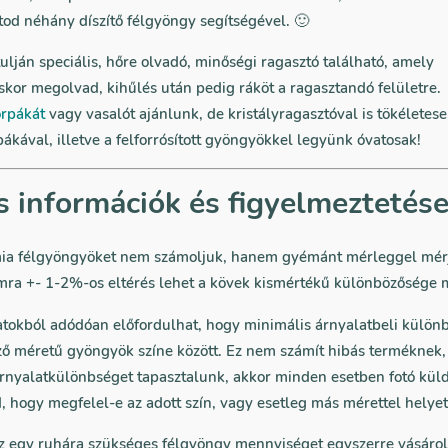
od néhány díszítő félgyöngy segítségével. 🙂
lján speciális, hőre olvadó, minőségi ragasztó található, amely
kor megolvad, kihűlés után pedig ráköt a ragasztandó felületre.
rpákát
vagy vasalót ajánlunk, de kristályragasztóval is tökéletesen
ákával, illetve a felforrósított gyöngyökkel legyünk óvatosak!
s információk és figyelmeztetés
ia félgyöngyöket nem számoljuk, hanem gyémánt mérleggel mérjü
ra +- 1-2%-os eltérés lehet a kövek kismértékű különbözősége m
atokból adódóan előfordulhat, hogy minimális árnyalatbeli külön
ző méretű gyöngyök színe között. Ez nem számít hibás terméknek
nyalatkülönbséget tapasztalunk, akkor minden esetben fotó kül
 hogy megfelel-e az adott szín, vagy esetleg más mérettel helyet
az egy ruhára szükséges félgyöngy mennyiséget egyszerre vásáro