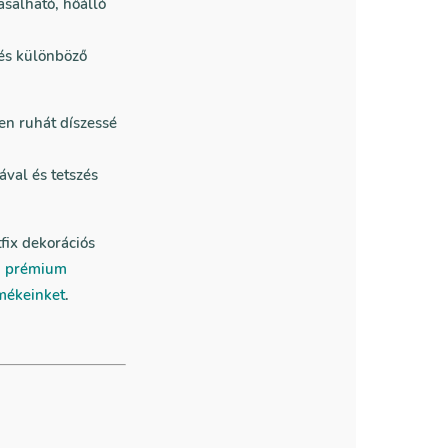
asalható, hőálló
 és különböző
en ruhát díszessé
ával és tetszés
fix dekorációs
i
prémium
mékeinket
.