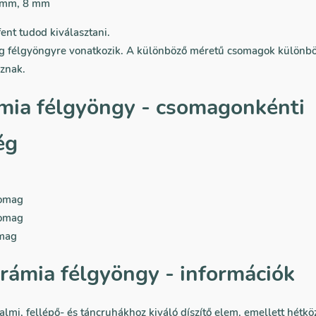
 mm, 8 mm
ent tudod kiválasztani.
ag félgyöngyre vonatkozik. A különböző méretű csomagok külön
znak.
mia félgyöngy - csomagonkénti
ég
somag
somag
omag
erámia félgyöngy - információk
lmi, fellépő- és táncruhákhoz kiváló díszítő elem, emellett hétkö