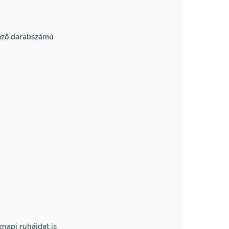
böző darabszámú
znapi ruháidat is