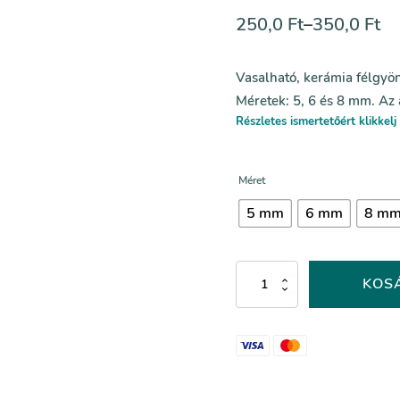
250,0
Ft
–
350,0
Ft
Vasalható, kerámia félgyö
Méretek: 5, 6 és 8 mm. Az
Részletes ismertetőért klikkelj 
Méret
5 mm
6 mm
8 m
Kék
KOS
kerámia
félgyöngy
-
021-
es
színkód
mennyiség