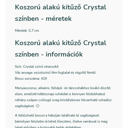
Koszorú alakú kitűző Crystal
színben - méretek
Méretek: 5,7 cm
Koszorú alakú kitűző Crystal
színben - információk
Szín: Crystal színű strasszkő
Váz anyaga: ezüstszínű fém foglalat és rögzítő fémtű
Bross sorszáma: 419
Menyasszonyi, alkalmi, fellépő- és táncruhákhoz kiváló díszítő
elem, emellett hétköznapi ruháidat is könnyen feldobhatod
néhány szépen csillogó üveg kristályköves felvarrható ruhadísz
segítségével. 🙂
A feltűzhető brosst a hátulján található tű segítségével
bármilyen felületre rá lehet illeszteni, illetve varrással is meg
lehet erősíteni a biztosabb tartás érdekében.