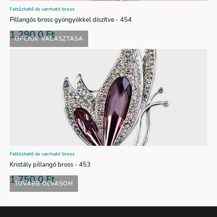
Feltűzhető és varrható bross
Pillangós bross gyöngyökkel díszítve - 454
1.290,0
Ft
OPCIÓK VÁLASZTÁSA
Feltűzhető és varrható bross
Kristály pillangó bross - 453
1.750,0
Ft
TOVÁBB OLVASOM