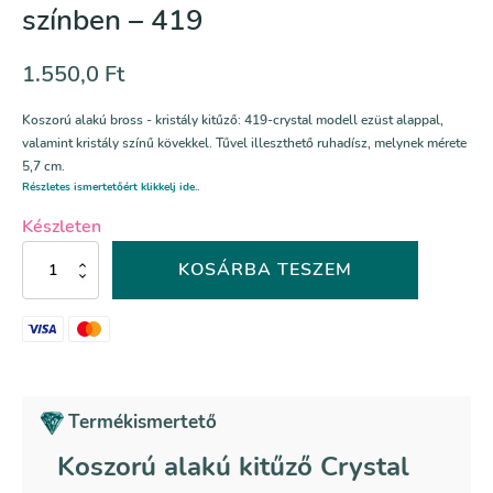
színben – 419
1.550,0
Ft
Koszorú alakú bross - kristály kitűző: 419-crystal modell ezüst alappal,
valamint kristály színű kövekkel. Tűvel illeszthető ruhadísz, melynek mérete
5,7 cm.
Részletes ismertetőért klikkelj ide..
Készleten
Koszorú
KOSÁRBA TESZEM
alakú
kitűző
Crystal
színben
–
419
mennyiség
Termékismertető
Koszorú alakú kitűző Crystal