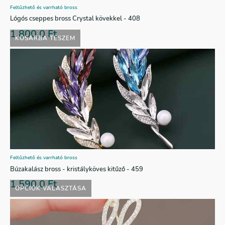
Feltűzhető és varrható bross
Lógós cseppes bross Crystal kövekkel - 408
1.800,0
Ft
KOSÁRBA TESZEM
Feltűzhető és varrható bross
Búzakalász bross - kristályköves kitűző - 459
1.590,0
Ft
OPCIÓK VÁLASZTÁSA