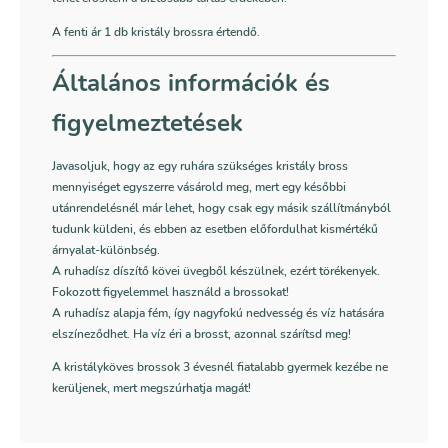
A fenti ár 1 db kristály brossra értendő.
Általános információk és
figyelmeztetések
Javasoljuk, hogy az egy ruhára szükséges kristály bross
mennyiséget egyszerre vásárold meg, mert egy későbbi
utánrendelésnél már lehet, hogy csak egy másik szállítmányból
tudunk küldeni, és ebben az esetben előfordulhat kismértékű
árnyalat-különbség.
A ruhadísz díszítő kövei üvegből készülnek, ezért törékenyek.
Fokozott figyelemmel használd a brossokat!
A ruhadísz alapja fém, így nagyfokú nedvesség és víz hatására
elszíneződhet. Ha víz éri a brosst, azonnal szárítsd meg!
A kristályköves brossok 3 évesnél fiatalabb gyermek kezébe ne
kerüljenek, mert megszúrhatja magát!