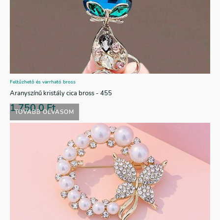
Feltűzhető és varrható bross
Aranyszínű kristály cica bross - 455
1.750,0
Ft
TOVÁBB OLVASOM