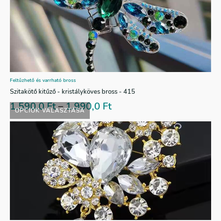
Feltűzhető és varrható bross
Szitakötő kitűző - kristályköves bross - 415
1.590,0
Ft
–
1.990,0
Ft
OPCIÓK VÁLASZTÁSA