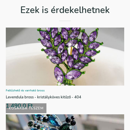
Ezek is érdekelhetnek
Feltűzhető és varrható bross
Levendula bross - kristályköves kitűző - 404
1.490,0
Ft
KOSÁRBA TESZEM