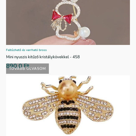
Feltűzhető és varrható bross
Mini nyuszis kitűző kristálykövekkel - 458
890,0
Ft
TOVÁBB OLVASOM