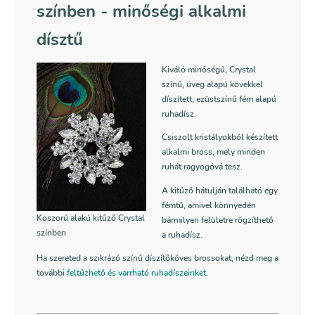
színben
- minőségi alkalmi
dísztű
Kiváló minőségű, Crystal
színű, üveg alapú kövekkel
díszített, ezüstszínű fém alapú
ruhadísz.
Csiszolt kristályokból készített
alkalmi bross, mely minden
ruhát ragyogóvá tesz.
A kitűző hátulján található egy
fémtű, amivel könnyedén
Koszorú alakú kitűző Crystal
bármilyen felületre rögzíthető
színben
a ruhadísz.
Ha szereted a szikrázó színű díszítőköves brossokat, nézd meg a
további
feltűzhető és varrható ruhadíszeinket
.