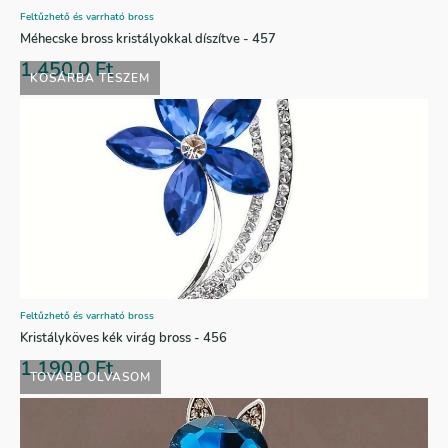
Feltűzhető és varrható bross
Méhecske bross kristályokkal díszítve - 457
1.450,0
Ft
KOSÁRBA TESZEM
Feltűzhető és varrható bross
Kristályköves kék virág bross - 456
1.190,0
Ft
TOVÁBB OLVASOM