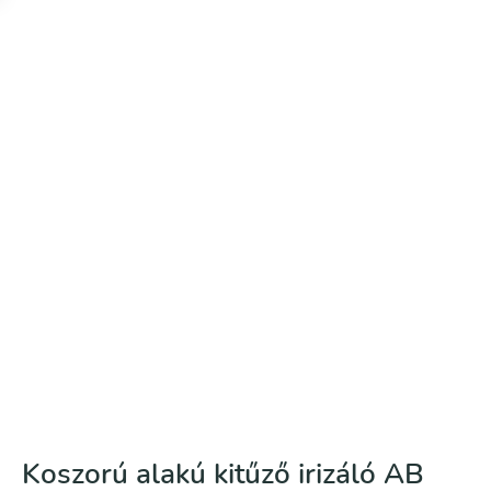
Koszorú alakú kitűző irizáló AB