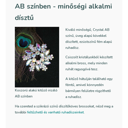
AB színben
- minőségi alkalmi
dísztű
Kiváló minőségű, Crystal AB
színű, üveg alapú kövekkel
díszített, ezüstszínű fém alapú
ruhadísz.
Csiszolt kristályokból készített
alkalmi bross, mely minden
ruhát ragyogóvá tesz.
A kitűző hátulján található egy
fémtű, amivel könnyedén
Koszorú alakú kitűző irizáló
bármilyen felületre rögzíthető
AB színben
a ruhadísz.
Ha szereted a szikrázó színű díszítőköves brossokat, nézd meg a
további
feltűzhető és varrható ruhadíszeinket
.