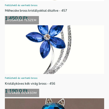
Feltűzhető és varrható bross
Méhecske bross kristályokkal díszítve - 457
1.450,0
Ft
KOSÁRBA TESZEM
Feltűzhető és varrható bross
Kristályköves kék virág bross - 456
1.190,0
Ft
TOVÁBB OLVASOM