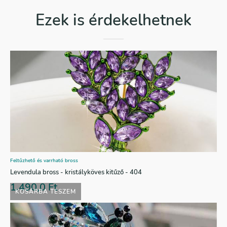
Ezek is érdekelhetnek
Feltűzhető és varrható bross
Levendula bross - kristályköves kitűző - 404
1.490,0
Ft
KOSÁRBA TESZEM