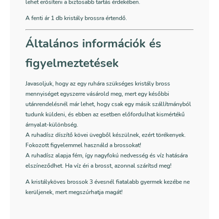
lehet erősíteni a biztosabb tartás érdekében.
A fenti ár 1 db kristály brossra értendő.
Általános információk és
figyelmeztetések
Javasoljuk, hogy az egy ruhára szükséges kristály bross
mennyiséget egyszerre vásárold meg, mert egy későbbi
utánrendelésnél már lehet, hogy csak egy másik szállítmányból
tudunk küldeni, és ebben az esetben előfordulhat kismértékű
árnyalat-különbség.
A ruhadísz díszítő kövei üvegből készülnek, ezért törékenyek.
Fokozott figyelemmel használd a brossokat!
A ruhadísz alapja fém, így nagyfokú nedvesség és víz hatására
elszíneződhet. Ha víz éri a brosst, azonnal szárítsd meg!
A kristályköves brossok 3 évesnél fiatalabb gyermek kezébe ne
kerüljenek, mert megszúrhatja magát!