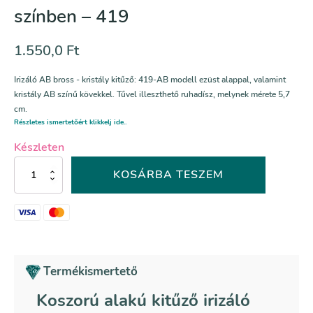
színben – 419
1.550,0
Ft
Irizáló AB bross - kristály kitűző: 419-AB modell ezüst alappal, valamint
kristály AB színű kövekkel. Tűvel illeszthető ruhadísz, melynek mérete 5,7
cm.
Részletes ismertetőért klikkelj ide..
Készleten
Koszorú
KOSÁRBA TESZEM
alakú
kitűző
irizáló
AB
színben
–
419
Termékismertető
mennyiség
Koszorú alakú kitűző irizáló