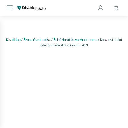
Kezdőlap
/
Bross és ruhadísz
/
Feltűzhető és varrható bross
/ Koszorú alakú
kitűző irizáló AB színben – 419