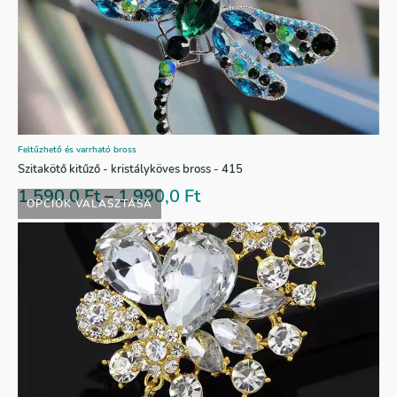
Feltűzhető és varrható bross
Szitakötő kitűző - kristályköves bross - 415
1.590,0
Ft
–
1.990,0
Ft
OPCIÓK VÁLASZTÁSA