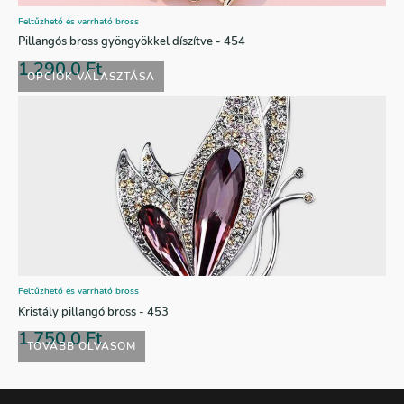
Feltűzhető és varrható bross
Pillangós bross gyöngyökkel díszítve - 454
1.290,0
Ft
OPCIÓK VÁLASZTÁSA
Feltűzhető és varrható bross
Kristály pillangó bross - 453
1.750,0
Ft
TOVÁBB OLVASOM