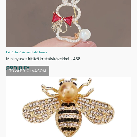
Feltűzhető és varrható bross
Mini nyuszis kitűző kristálykövekkel - 458
890,0
Ft
TOVÁBB OLVASOM