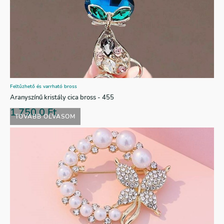
Feltűzhető és varrható bross
Aranyszínű kristály cica bross - 455
1.750,0
Ft
TOVÁBB OLVASOM