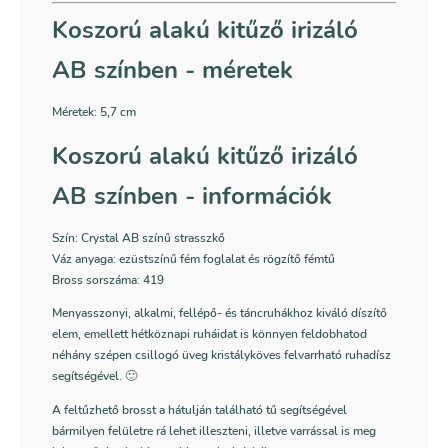
Koszorú alakú kitűző irizáló
AB színben - méretek
Méretek: 5,7 cm
Koszorú alakú kitűző irizáló
AB színben - információk
Szín: Crystal AB színű strasszkő
Váz anyaga: ezüstszínű fém foglalat és rögzítő fémtű
Bross sorszáma: 419
Menyasszonyi, alkalmi, fellépő- és táncruhákhoz kiváló díszítő
elem, emellett hétköznapi ruháidat is könnyen feldobhatod
néhány szépen csillogó üveg kristályköves felvarrható ruhadísz
segítségével. 🙂
A feltűzhető brosst a hátulján található tű segítségével
bármilyen felületre rá lehet illeszteni, illetve varrással is meg