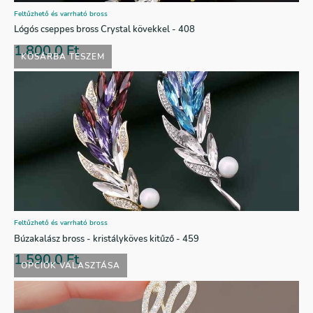
Feltűzhető és varrható bross
Lógós cseppes bross Crystal kövekkel - 408
1.800,0
Ft
KOSÁRBA TESZEM
Feltűzhető és varrható bross
Búzakalász bross - kristályköves kitűző - 459
1.590,0
Ft
OPCIÓK VÁLASZTÁSA