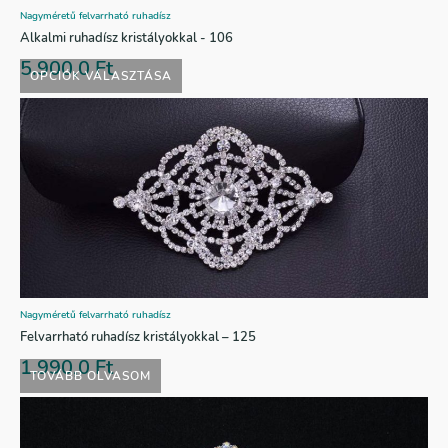
Nagyméretű felvarrható ruhadísz
Alkalmi ruhadísz kristályokkal - 106
5.900,0
Ft
OPCIÓK VÁLASZTÁSA
Nagyméretű felvarrható ruhadísz
Felvarrható ruhadísz kristályokkal – 125
1.990,0
Ft
TOVÁBB OLVASOM