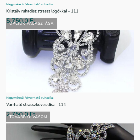
Nagyméretű felvarrható ruhadísz
Kristály ruhadísz strassz lógókkal - 111
5.750,0
Ft
OPCIÓK VÁLASZTÁSA
Nagyméretű felvarrható ruhadísz
Varrható strasszköves dísz - 114
2.750,0
Ft
TOVÁBB OLVASOM