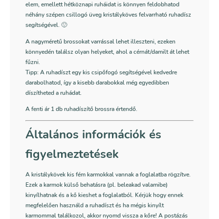
elem, emellett hétköznapi ruháidat is könnyen feldobhatod
néhány szépen csillogó üveg kristályköves felvarrható ruhadísz
segítségével. 🙂
A nagyméretű brossokat varrással lehet illeszteni, ezeken
könnyedén találsz olyan helyeket, ahol a cérnát/damilt át lehet
fűzni.
Tipp: A ruhadíszt egy kis csipőfogó segítségével kedvedre
darabolhatod, így a kisebb darabokkal még egyedibben
díszítheted a ruhádat.
A fenti ár 1 db ruhadíszítő brossra értendő.
Általános információk és
figyelmeztetések
A kristálykövek kis fém karmokkal vannak a foglalatba rögzítve.
Ezek a karmok külső behatásra (pl. beleakad valamibe)
kinyílhatnak és a kő kieshet a foglalatból. Kérjük hogy ennek
megfelelően használd a ruhadíszt és ha mégis kinyílt
karmommal találkozol, akkor nyomd vissza a kőre! A postázás