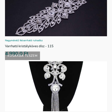
Nagyméretű felvarrható ruhadísz
Varrható kristályköves dísz - 115
4.990,0
Ft
KOSÁRBA TESZEM