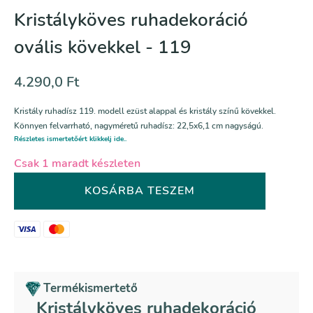
Kristályköves ruhadekoráció
ovális kövekkel - 119
4.290,0
Ft
Kristály ruhadísz 119. modell ezüst alappal és kristály színű kövekkel.
Könnyen felvarrható, nagyméretű ruhadísz: 22,5x6,1 cm nagyságú.
Részletes ismertetőért klikkelj ide..
Csak 1 maradt készleten
Kristályköves
KOSÁRBA TESZEM
ruhadekoráció
ovális
kövekkel
-
119
mennyiség
Termékismertető
Kristályköves ruhadekoráció