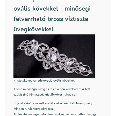
ovális kövekkel - minőségi
felvarrható bross víztiszta
üvegkövekkel
Kristályköves ruhadekoráció ovális kövekkel
Kiváló minőségű, üveg és resin alapú kövekkel díszített,
ezüstszínű fém alapú, kristályköves ruhadísz.
Crystal színű, csiszolt kristályokból készített bross, mely
minden ruhát ragyogóvá tesz.
A fém alap mozgatható fémszálakkal van összeillesztve, így