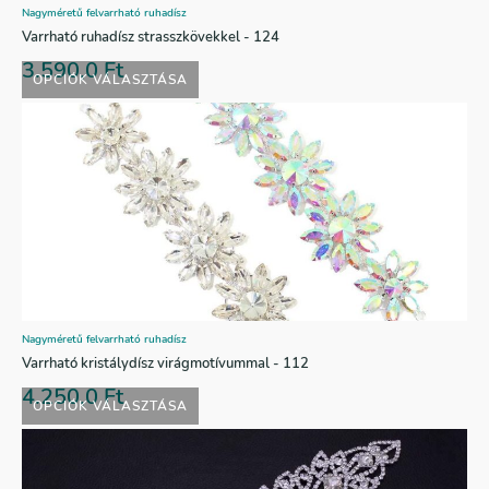
Nagyméretű felvarrható ruhadísz
Varrható ruhadísz strasszkövekkel - 124
3.590,0
Ft
OPCIÓK VÁLASZTÁSA
Nagyméretű felvarrható ruhadísz
Varrható kristálydísz virágmotívummal - 112
4.250,0
Ft
OPCIÓK VÁLASZTÁSA