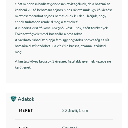
előtt minden ruhadíszt gondosan átvizsgálunk, de a használat
közbeni külső behatásra sajnos nincs ráhatásunk, így kő kiesése
miatt cseredarabot sajnos nem tudunk küldeni. Kérjük, hogy
ennek tudatában rendeld meg a terméket!
A ruhadísz díszítő kövei üvegből készülnek, ezért törékenyek.
Fokozott figyelemmel használd a brossokat!
A varrható ruhadísz alapja fém, így nagyfokú nedvesség és víz
hatására elszíneződhet. Ha víz éri a brosst, azonnal szárítsd
meg!
A kristályköves brossok 3 évesnél fiatalabb gyermek kezébe ne
kerüljenek!
Adatok
22,5x6,1 cm
MÉRET