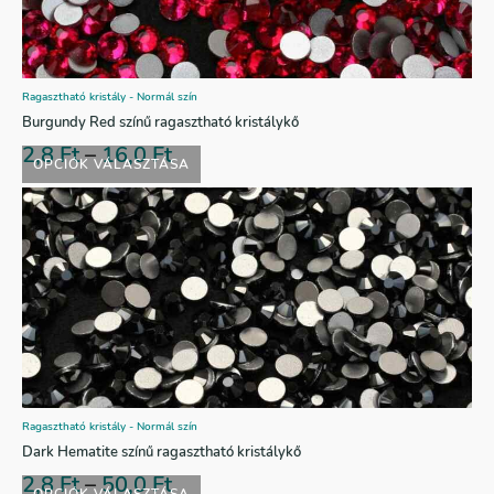
Ragasztható kristály - Normál szín
Burgundy Red színű ragasztható kristálykő
2,8
Ft
–
16,0
Ft
OPCIÓK VÁLASZTÁSA
Ragasztható kristály - Normál szín
Dark Hematite színű ragasztható kristálykő
2,8
Ft
–
50,0
Ft