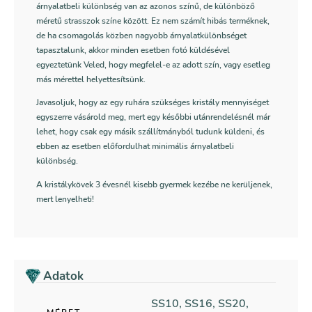
árnyalatbeli különbség van az azonos színű, de különböző
méretű strasszok színe között. Ez nem számít hibás terméknek,
de ha csomagolás közben nagyobb árnyalatkülönbséget
tapasztalunk, akkor minden esetben fotó küldésével
egyeztetünk Veled, hogy megfelel-e az adott szín, vagy esetleg
más mérettel helyettesítsünk.
Javasoljuk, hogy az egy ruhára szükséges kristály mennyiséget
egyszerre vásárold meg, mert egy későbbi utánrendelésnél már
lehet, hogy csak egy másik szállítmányból tudunk küldeni, és
ebben az esetben előfordulhat minimális árnyalatbeli
különbség.
A kristálykövek 3 évesnél kisebb gyermek kezébe ne kerüljenek,
mert lenyelheti!
Adatok
SS10, SS16, SS20,