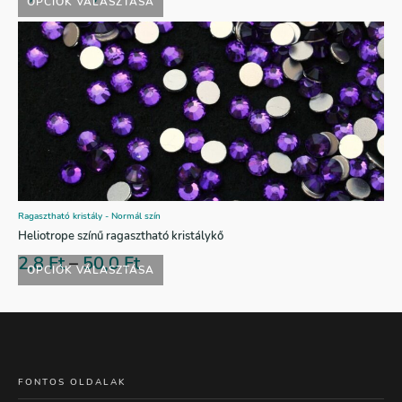
OPCIÓK VÁLASZTÁSA
Ragasztható kristály - Normál szín
Heliotrope színű ragasztható kristálykő
2,8
Ft
–
50,0
Ft
OPCIÓK VÁLASZTÁSA
FONTOS OLDALAK