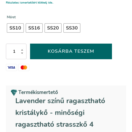
Részletes ismertetőért klikkelj ide..
Méret
SS10
SS16
SS20
SS30
Lavender
KOSÁRBA TESZEM
színű
ragasztható
kristálykő
mennyiség
Termékismertető
Lavender színű ragasztható
kristálykő - minőségi
ragasztható strasszkő 4