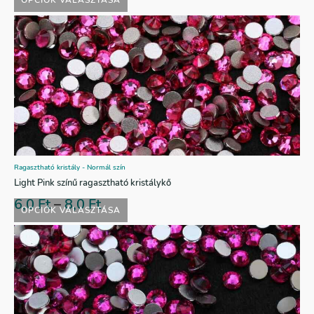
OPCIÓK VÁLASZTÁSA
Ragasztható kristály - Normál szín
Light Pink színű ragasztható kristálykő
6,0
Ft
–
8,0
Ft
OPCIÓK VÁLASZTÁSA