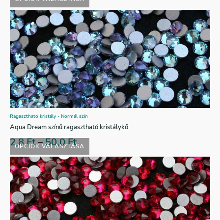
Ragasztható kristály - Normál szín
Aqua Dream színű ragasztható kristálykő
2,8
Ft
–
50,0
Ft
OPCIÓK VÁLASZTÁSA