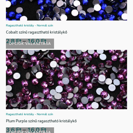
Ragasztható kristály - Normál szín
Cobalt színű ragasztható kristálykő
2,8
Ft
–
16,0
Ft
OPCIÓK VÁLASZTÁSA
Ragasztható kristály - Normál szín
Plum Purple színű ragasztható kristálykő
3,6
Ft
–
16,0
Ft
OPCIÓK VÁLASZTÁSA