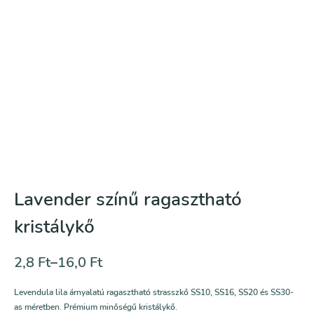
Lavender színű ragasztható
kristálykő
2,8
Ft
–
16,0
Ft
Levendula lila árnyalatú ragasztható strasszkő SS10, SS16, SS20 és SS30-
as méretben. Prémium minőségű kristálykő.