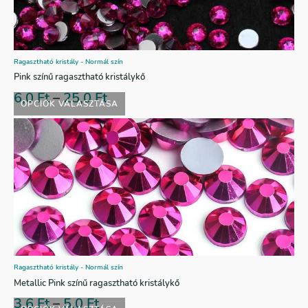
Ragasztható kristály - Normál szín
Pink színű ragasztható kristálykő
6,0
Ft
–
25,0
Ft
OPCIÓK VÁLASZTÁSA
Ragasztható kristály - Normál szín
Metallic Pink színű ragasztható kristálykő
3,6
Ft
–
5,0
Ft