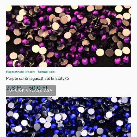
Ragasztható kristály - Normál szín
Purple színű ragasztható kristálykő
2,8
Ft
–
50,0
Ft
OPCIÓK VÁLASZTÁSA