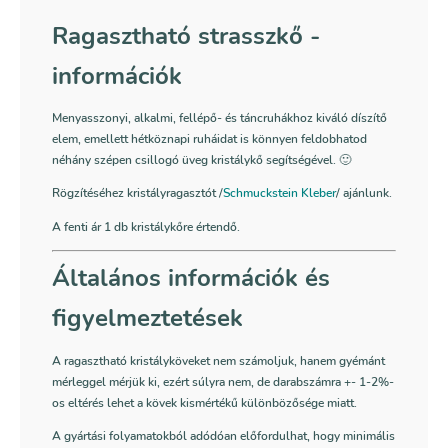
Ragasztható strasszkő -
információk
Menyasszonyi, alkalmi, fellépő- és táncruhákhoz kiváló díszítő
elem, emellett hétköznapi ruháidat is könnyen feldobhatod
néhány szépen csillogó üveg kristálykő segítségével. 🙂
Rögzítéséhez kristályragasztót /
Schmuckstein Kleber
/ ajánlunk.
A fenti ár 1 db kristálykőre értendő.
Általános információk és
figyelmeztetések
A ragasztható kristályköveket nem számoljuk, hanem gyémánt
mérleggel mérjük ki, ezért súlyra nem, de darabszámra +- 1-2%-
os eltérés lehet a kövek kismértékű különbözősége miatt.
A gyártási folyamatokból adódóan előfordulhat, hogy minimális