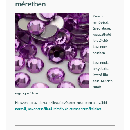
méretben
Kiváló
minőségű,
üveg alapú,
ragasztható
kristálykő
Lavender
színben.
Levendula
árnyalatba
játszó lila
szín. Minden
ruhát
ragyogóvá tesz.
Ha szereted az tiszta, szikrázó színeket, nézd meg a további
normál, bevonat nélküli kristály és strassz termékeinket
.