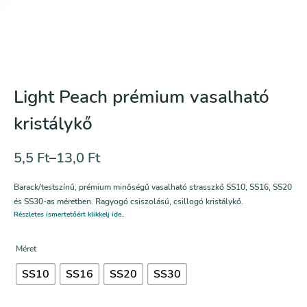
Light Peach prémium vasalható
kristálykő
5,5
Ft
–
13,0
Ft
Barack/testszínű, prémium minőségű vasalható strasszkő SS10, SS16, SS20
és SS30-as méretben. Ragyogó csiszolású, csillogó kristálykő.
Részletes ismertetőért klikkelj ide..
Méret
SS10
SS16
SS20
SS30