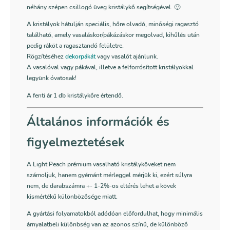
néhány szépen csillogó üveg kristálykő segítségével. 🙂
A kristályok hátulján speciális, hőre olvadó, minőségi ragasztó
található, amely vasaláskor/pákázáskor megolvad, kihűlés után
pedig ráköt a ragasztandó felületre.
Rögzítéséhez
dekorpákát
vagy vasalót ajánlunk.
A vasalóval vagy pákával, illetve a felforrósított kristályokkal
legyünk óvatosak!
A fenti ár 1 db kristálykőre értendő.
Általános információk és
figyelmeztetések
A Light Peach prémium vasalható kristályköveket nem
számoljuk, hanem gyémánt mérleggel mérjük ki, ezért súlyra
nem, de darabszámra +- 1-2%-os eltérés lehet a kövek
kismértékű különbözősége miatt.
A gyártási folyamatokból adódóan előfordulhat, hogy minimális
árnyalatbeli különbség van az azonos színű, de különböző