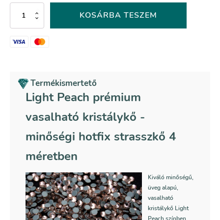
Light
KOSÁRBA TESZEM
Peach
prémium
vasalható
kristálykő
mennyiség
Termékismertető
Light Peach prémium
vasalható kristálykő -
minőségi hotfix strasszkő 4
méretben
Kiváló minőségű,
üveg alapú,
vasalható
kristálykő Light
Peach színben.