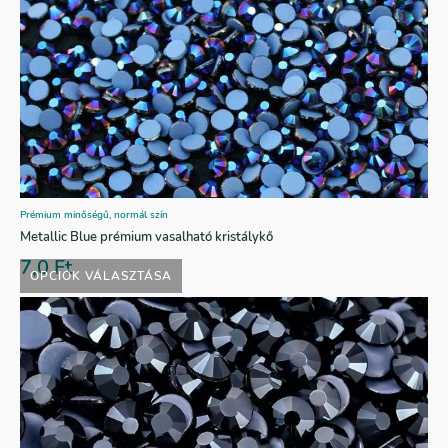
Prémium minőségű, normál szín
Metallic Blue prémium vasalható kristálykő
7,0
Ft
OPCIÓK VÁLASZTÁSA