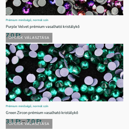
Prémium minőségű, normál szín
Purple Velvet prémium vasalható kristálykő
7,0
Ft
OPCIÓK VÁLASZTÁSA
Prémium minőségű, normál szín
Green Zircon prémium vasalható kristálykő
3,1
Ft
–
7,0
Ft
OPCIÓK VÁLASZTÁSA