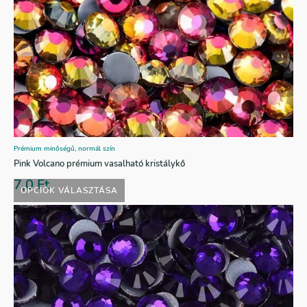
Prémium minőségű, normál szín
Pink Volcano prémium vasalható kristálykő
7,0
Ft
OPCIÓK VÁLASZTÁSA