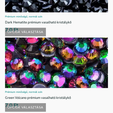
Prémium minőségű, normál szín
Dark Hematite prémium vasalható kristálykő
7,0
Ft
OPCIÓK VÁLASZTÁSA
Prémium minőségű, normál szín
Green Volcano prémium vasalható kristálykő
7,0
Ft
OPCIÓK VÁLASZTÁSA