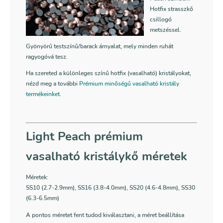
Hotfix strasszkő
csillogó
metszéssel.
Gyönyörű testszínű/barack árnyalat, mely minden ruhát
ragyogóvá tesz.
Ha szereted a különleges színű hotfix (vasalható) kristályokat,
nézd meg a további
Prémium minőségű vasalható kristály
termékeinket
.
Light Peach prémium
vasalható kristálykő méretek
Méretek:
SS10 (2.7-2.9mm), SS16 (3.8-4.0mm), SS20 (4.6-4.8mm), SS30
(6.3-6.5mm)
A pontos méretet fent tudod kiválasztani, a méret beállítása