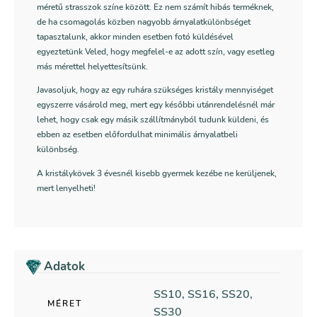
méretű strasszok színe között. Ez nem számít hibás terméknek,
de ha csomagolás közben nagyobb árnyalatkülönbséget
tapasztalunk, akkor minden esetben fotó küldésével
egyeztetünk Veled, hogy megfelel-e az adott szín, vagy esetleg
más mérettel helyettesítsünk.
Javasoljuk, hogy az egy ruhára szükséges kristály mennyiséget
egyszerre vásárold meg, mert egy későbbi utánrendelésnél már
lehet, hogy csak egy másik szállítmányból tudunk küldeni, és
ebben az esetben előfordulhat minimális árnyalatbeli
különbség.
A kristálykövek 3 évesnél kisebb gyermek kezébe ne kerüljenek,
mert lenyelheti!
Adatok
SS10, SS16, SS20,
MÉRET
SS30