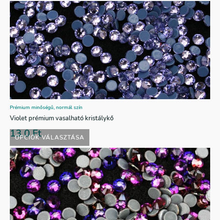
Prémium minőségű, normál szín
Violet prémium vasalható kristálykő
13,0
Ft
OPCIÓK VÁLASZTÁSA