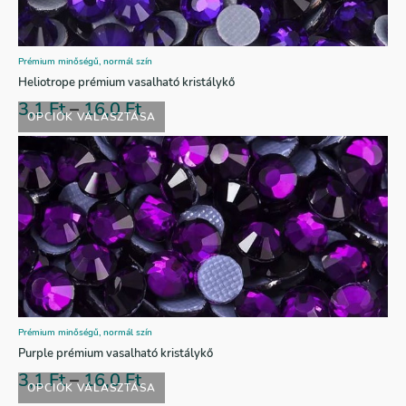
Prémium minőségű, normál szín
Heliotrope prémium vasalható kristálykő
3,1
Ft
–
16,0
Ft
OPCIÓK VÁLASZTÁSA
Prémium minőségű, normál szín
Purple prémium vasalható kristálykő
3,1
Ft
–
16,0
Ft
OPCIÓK VÁLASZTÁSA