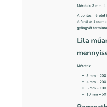
Méretek: 3 mm, 
A pontos méretet f
A fenti ár 1 csom
gyöngyöt tartalma
Lila műa
mennyis
Méretek:
3 mm
– 200
4 mm
– 200
5 mm
– 100
10 mm – 50