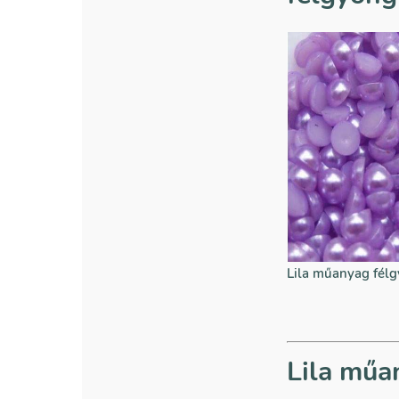
Lila műanyag fél
Lila műa