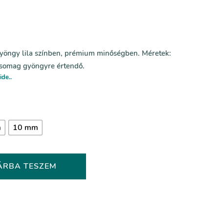
yöngy lila színben, prémium minőségben. Méretek:
 csomag gyöngyre értendő.
ide..
m
10 mm
ÁRBA TESZEM