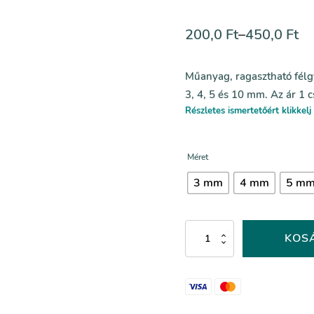
200,0
Ft
–
450,0
Ft
Műanyag, ragasztható félg
3, 4, 5 és 10 mm. Az ár 1
Részletes ismertetőért klikkelj 
Méret
3 mm
4 mm
5 m
Lila
KOS
műanyag
félgyöngy
-
027-
es
színkód