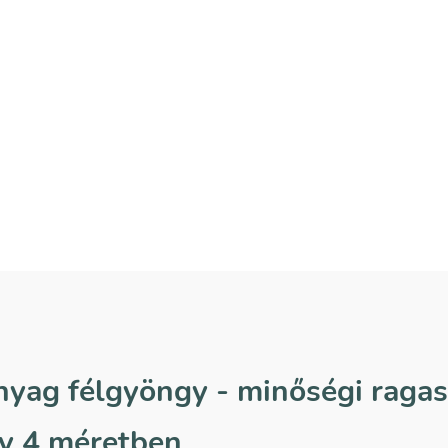
mennyiség
nyag félgyöngy - minőségi raga
y 4 méretben