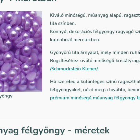
Kiváló minőségű, műanyag alapú, ragaszt
lila színben.
Könnyű, dekorációs félgyöngy ragyogó sz
különböző méretekben.
Gyönyörű lila árnyalat, mely minden ruhát
Rögzítéséhez kiváló minőségű kristályrag
/Schmuckstein Kleber/.
Ha szereted a különleges színű ragasztha
félgyöngyöket, nézd meg a további, bevon
gyöngy
prémium minőségű műanyag félgyöngy t
nyag félgyöngy - méretek