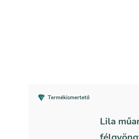
Termékismertető
Lila műa
félgyöng