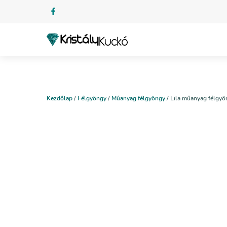
Kezdőlap
/
Félgyöngy
/
Műanyag félgyöngy
/ Lila műanyag félgyö