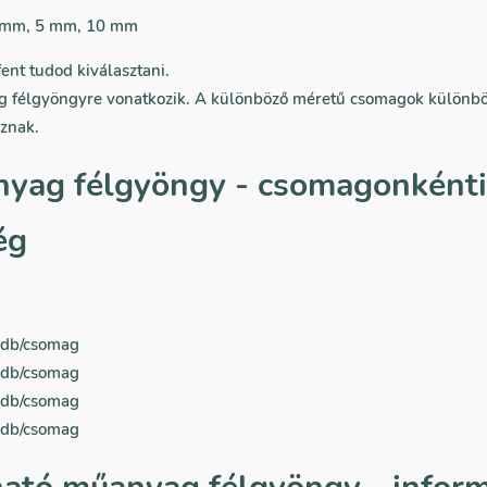
4 mm, 5 mm, 10 mm
ent tudod kiválasztani.
ag félgyöngyre vonatkozik. A különböző méretű csomagok külön
znak.
nyag félgyöngy - csomagonkénti
ég
 db/csomag
 db/csomag
 db/csomag
 db/csomag