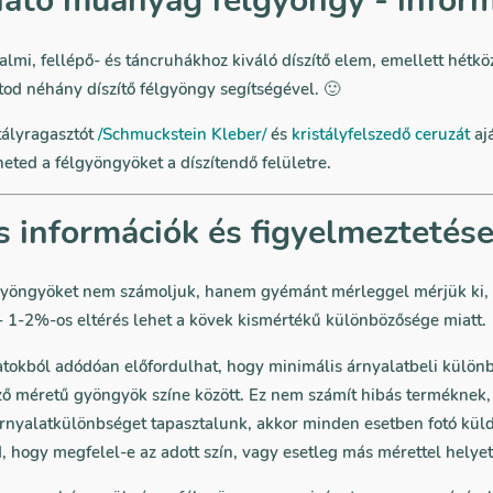
ató műanyag félgyöngy - infor
lmi, fellépő- és táncruhákhoz kiváló díszítő elem, emellett hétkö
od néhány díszítő félgyöngy segítségével. 🙂
tályragasztót
/Schmuckstein Kleber/
és
kristályfelszedő ceruzát
aj
eted a félgyöngyöket a díszítendő felületre.
s információk és figyelmeztetés
gyöngyöket nem számoljuk, hanem gyémánt mérleggel mérjük ki, 
 1-2%-os eltérés lehet a kövek kismértékű különbözősége miatt.
atokból adódóan előfordulhat, hogy minimális árnyalatbeli külön
ző méretű gyöngyök színe között. Ez nem számít hibás terméknek
nyalatkülönbséget tapasztalunk, akkor minden esetben fotó kül
 hogy megfelel-e az adott szín, vagy esetleg más mérettel helyet