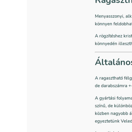
Ragaszth
Menyasszonyi, alka
könnyen feldobhat
A rögzítéshez kris
könnyedén illeszth
Általáno
A ragasztható fél
de darabszámra +-
A gyártási folyam
színű, de különbö
közben nagyobb ár
egyeztetünk Veled,