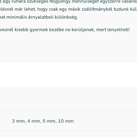
az egy ruhára szükséges félgyöngy mennyiséget egyszerre vásáro
lésnél már lehet, hogy csak egy másik szállítmányból tudunk kül
hat minimális árnyalatbeli különbség.
vesnél kisebb gyermek kezébe ne kerüljenek, mert lenyelheti!
3 mm, 4 mm, 5 mm, 10 mm