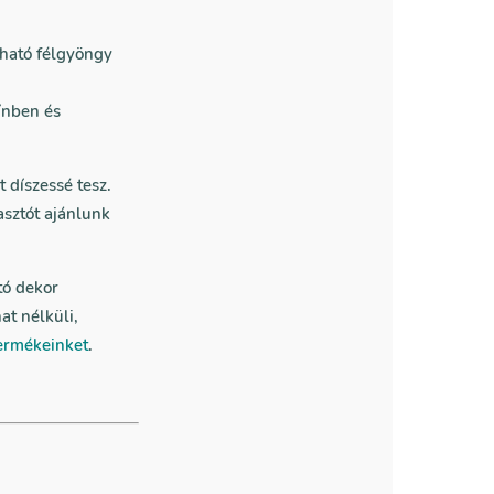
ható félgyöngy
ínben és
 díszessé tesz.
asztót ajánlunk
tó dekor
at nélküli,
ermékeinket
.