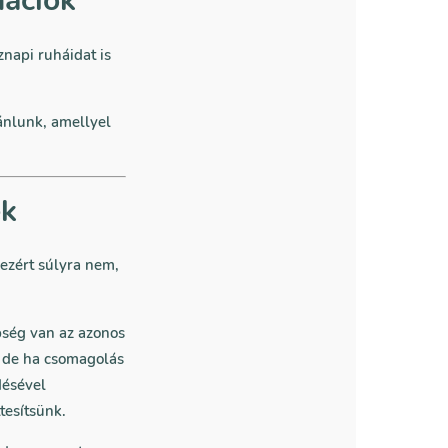
mációk
znapi ruháidat is
ánlunk, amellyel
ek
ezért súlyra nem,
bség van az azonos
, de ha csomagolás
désével
tesítsünk.