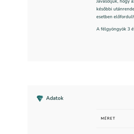
Javasoljuk, hogy 
későbbi utánrende
esetben előfordul
A félgyöngyök 3 é
Adatok
MÉRET