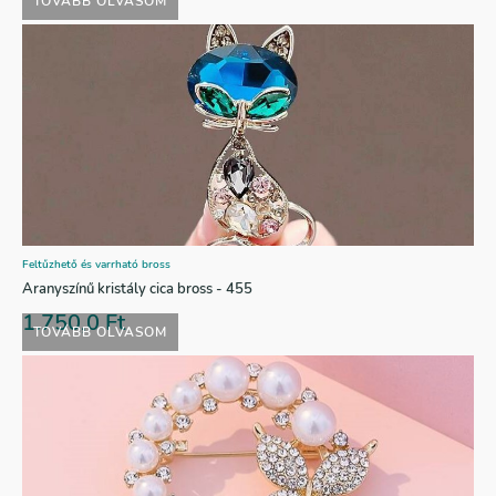
TOVÁBB OLVASOM
Feltűzhető és varrható bross
Aranyszínű kristály cica bross - 455
1.750,0
Ft
TOVÁBB OLVASOM