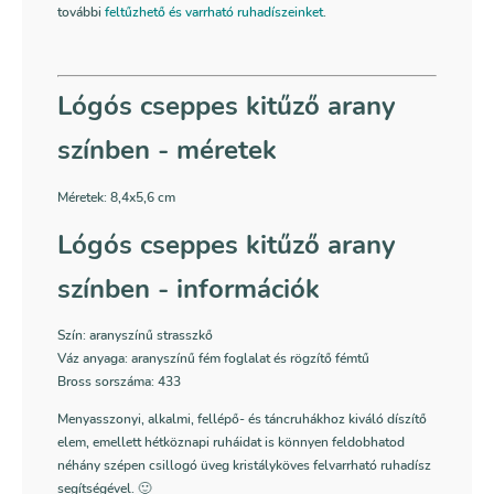
további
feltűzhető és varrható ruhadíszeinket
.
Lógós cseppes kitűző arany
színben - méretek
Méretek: 8,4x5,6 cm
Lógós cseppes kitűző arany
színben - információk
Szín: aranyszínű strasszkő
Váz anyaga: aranyszínű fém foglalat és rögzítő fémtű
Bross sorszáma: 433
Menyasszonyi, alkalmi, fellépő- és táncruhákhoz kiváló díszítő
elem, emellett hétköznapi ruháidat is könnyen feldobhatod
néhány szépen csillogó üveg kristályköves felvarrható ruhadísz
segítségével. 🙂