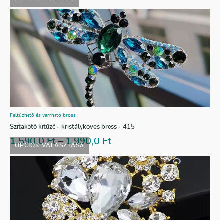
Feltűzhető és varrható bross
Szitakötő kitűző - kristályköves bross - 415
1.590,0
Ft
–
1.990,0
Ft
OPCIÓK VÁLASZTÁSA