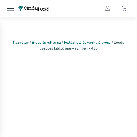
Kezdőlap
/
Bross és ruhadísz
/
Feltűzhető és varrható bross
/ Lógós
cseppes kitűző arany színben - 433