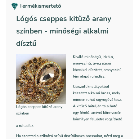
mennyiség
Termékismertető
Lógós cseppes kitűző arany
színben
- minőségi alkalmi
dísztű
Kiváló minőségű, irizáló,
aranyszínű, üveg alapú
kövekkel díszített, aranyszínű
fém alapú ruhadísz.
Csiszolt kristályokból
készített alkalmi bross, mely
minden ruhát ragyogóvá tesz.
A kitűző hátulján található
Lógós cseppes kitűző arany
egy fémtű, amivel könnyedén
színben
bármilyen felületre rögzíthető
a ruhadísz.
Ha szereted a szikrázó színű díszítőköves brossokat, nézd meg a