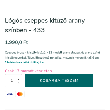
Lógós cseppes kitűző arany
színben - 433
1.990,0
Ft
Cseppes bross - kristály kitűző: 433 modell arany alappal és arany színű
kristálykövekkel. Tűvel illeszthető ruhadísz, melynek mérete 8,4x5,6 cm.
Részletes ismertetőért klikkelj ide..
Csak 17 maradt készleten
Lógós
KOSÁRBA TESZEM
cseppes
kitűző
arany
színben
-
433