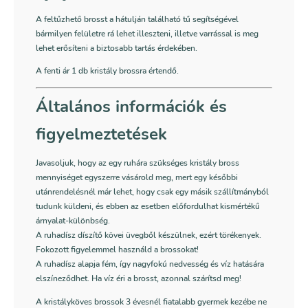
A feltűzhető brosst a hátulján található tű segítségével
bármilyen felületre rá lehet illeszteni, illetve varrással is meg
lehet erősíteni a biztosabb tartás érdekében.
A fenti ár 1 db kristály brossra értendő.
Általános információk és
figyelmeztetések
Javasoljuk, hogy az egy ruhára szükséges kristály bross
mennyiséget egyszerre vásárold meg, mert egy későbbi
utánrendelésnél már lehet, hogy csak egy másik szállítmányból
tudunk küldeni, és ebben az esetben előfordulhat kismértékű
árnyalat-különbség.
A ruhadísz díszítő kövei üvegből készülnek, ezért törékenyek.
Fokozott figyelemmel használd a brossokat!
A ruhadísz alapja fém, így nagyfokú nedvesség és víz hatására
elszíneződhet. Ha víz éri a brosst, azonnal szárítsd meg!
A kristályköves brossok 3 évesnél fiatalabb gyermek kezébe ne