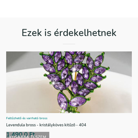
Ezek is érdekelhetnek
Feltűzhető és varrható bross
Levendula bross - kristályköves kitűző - 404
1.490,0
Ft
KOSÁRBA TESZEM