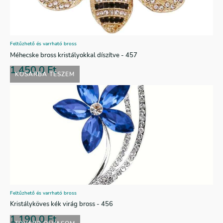
Feltűzhető és varrható bross
Méhecske bross kristályokkal díszítve - 457
1.450,0
Ft
KOSÁRBA TESZEM
Feltűzhető és varrható bross
Kristályköves kék virág bross - 456
1.190,0
Ft