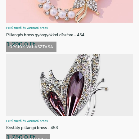
Feltűzhető és varrható bross
Pillangós bross gyöngyökkel díszítve - 454
1.290,0
Ft
OPCIÓK VÁLASZTÁSA
Feltűzhető és varrható bross
Kristály pillangó bross - 453
1.750,0
Ft