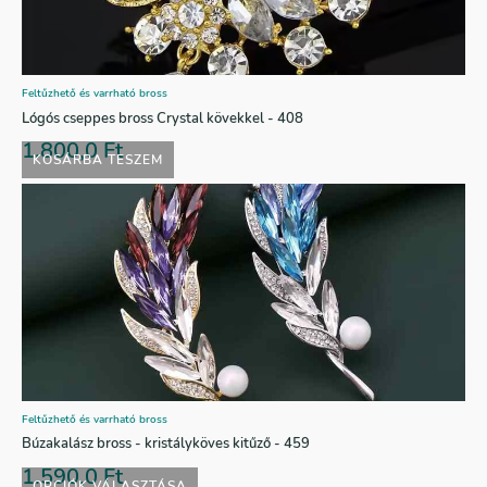
Feltűzhető és varrható bross
Lógós cseppes bross Crystal kövekkel - 408
1.800,0
Ft
KOSÁRBA TESZEM
Feltűzhető és varrható bross
Búzakalász bross - kristályköves kitűző - 459
1.590,0
Ft
OPCIÓK VÁLASZTÁSA