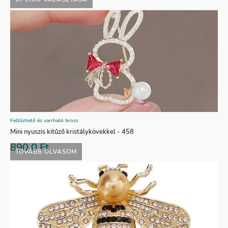
Feltűzhető és varrható bross
Mini nyuszis kitűző kristálykövekkel - 458
890,0
Ft
TOVÁBB OLVASOM