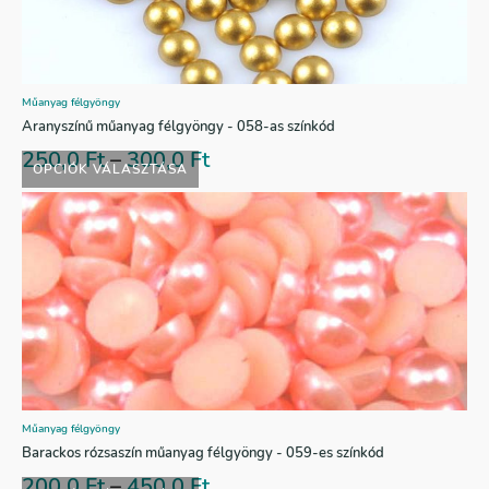
Műanyag félgyöngy
Aranyszínű műanyag félgyöngy - 058-as színkód
250,0
Ft
–
300,0
Ft
OPCIÓK VÁLASZTÁSA
Műanyag félgyöngy
Barackos rózsaszín műanyag félgyöngy - 059-es színkód
200,0
Ft
–
450,0
Ft