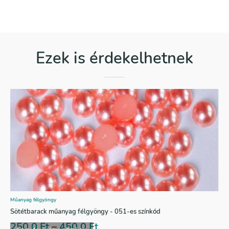
Ezek is érdekelhetnek
Műanyag félgyöngy
Sötétbarack műanyag félgyöngy - 051-es színkód
250,0
Ft
–
450,0
Ft