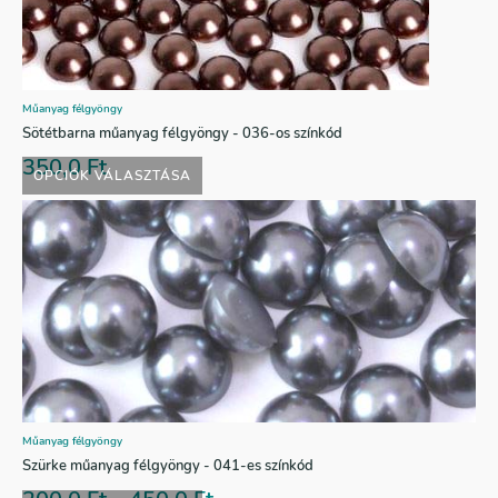
Műanyag félgyöngy
Sötétbarna műanyag félgyöngy - 036-os színkód
350,0
Ft
OPCIÓK VÁLASZTÁSA
Műanyag félgyöngy
Szürke műanyag félgyöngy - 041-es színkód