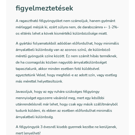
figyelmeztetések
A ragasztható félgyöngyöket nem számoljuk, hanem gyémánt
mérleggel mérjük ki, ezért súlyra nem, de darabszámra +- 1-2%-
os eltérés lehet a kövek kismértékű különbözősége miatt.
A gyártási folyamatokból adódóan előfordulhat, hogy minimális
árnyalatbeli különbség van az azonos színű, de különböző
méretű gyöngyök színe között. Ez nem számít hibás terméknek,
de ha csomagolás közben nagyobb árnyalatkülönbséget
tapasztalunk, akkor minden esetben fotó küldésével
egyeztetünk Veled, hogy megfelel-e az adott szín, vagy esetleg
más mérettel helyettesítsünk.
Javasoljuk, hogy az egy ruhára szükséges félgyöngy
mennyiséget egyszerre vásárold meg, mert egy későbbi
utánrendelésnél már lehet, hogy csak egy másik szállítmányból
tudunk küldeni, és ebben az esetben előfordulhat minimális
árnyalatbeli különbség.
A félgyöngyök 3 évesnél kisebb gyermek kezébe ne kerüljenek,
mert lenyelheti!