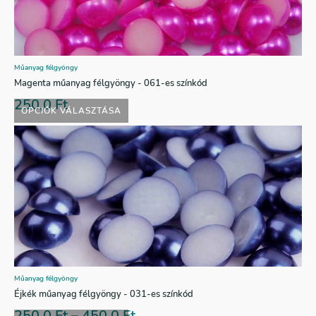
Műanyag félgyöngy
Magenta műanyag félgyöngy - 061-es színkód
250,0
Ft
OPCIÓK VÁLASZTÁSA
Műanyag félgyöngy
Éjkék műanyag félgyöngy - 031-es színkód
250,0
Ft
–
450,0
Ft