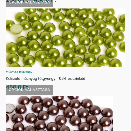
OPCIÓK VÁLASZTÁSA
Műanyag félgyöngy
Kekizöld műanyag félgyöngy - 034-es színkód
450,0
Ft
OPCIÓK VÁLASZTÁSA