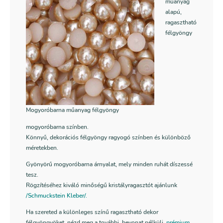
műanyag
alapú,
ragasztható
félgyöngy
Mogyoróbarna műanyag félgyöngy
mogyoróbarna színben.
Könnyű, dekorációs félgyöngy ragyogó színben és különböző
méretekben.
Gyönyörű mogyoróbarna árnyalat, mely minden ruhát díszessé
tesz.
Rögzítéséhez kiváló minőségű kristályragasztót ajánlunk
/Schmuckstein Kleber/.
Ha szereted a különleges színű ragasztható dekor
félgyöngyöket, nézd meg a további, bevonat nélküli,
prémium