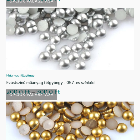
OPCIÓK VÁLASZTÁSA
Műanyag félgyöngy
Ezüstszínű műanyag félgyöngy - 057-es színkód
200,0
Ft
–
300,0
Ft
OPCIÓK VÁLASZTÁSA