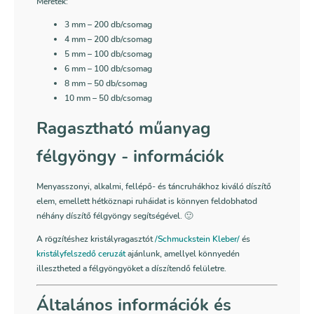
Méretek:
3 mm
– 200 db/csomag
4 mm
– 200 db/csomag
5 mm
– 100 db/csomag
6 mm
– 100 db/csomag
8 mm
– 50 db/csomag
10 mm – 50 db/csomag
Ragasztható műanyag
félgyöngy - információk
Menyasszonyi, alkalmi, fellépő- és táncruhákhoz kiváló díszítő
elem, emellett hétköznapi ruháidat is könnyen feldobhatod
néhány díszítő félgyöngy segítségével. 🙂
A rögzítéshez kristályragasztót
/Schmuckstein Kleber/
és
kristályfelszedő ceruzát
ajánlunk, amellyel könnyedén
illesztheted a félgyöngyöket a díszítendő felületre.
Általános információk és