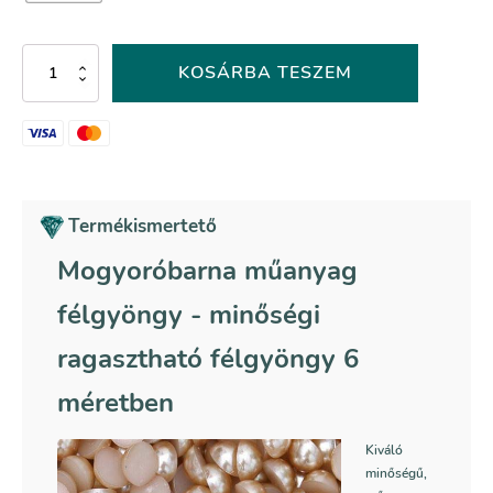
Mogyoróbarna
KOSÁRBA TESZEM
műanyag
félgyöngy
-
049-
es
színkód
mennyiség
Termékismertető
Mogyoróbarna műanyag
félgyöngy - minőségi
ragasztható félgyöngy 6
méretben
Kiváló
minőségű,