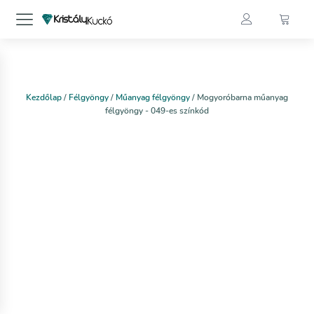
Kezdőlap
/
Félgyöngy
/
Műanyag félgyöngy
/ Mogyoróbarna műanyag
félgyöngy - 049-es színkód