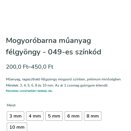
Mogyoróbarna műanyag
félgyöngy - 049-es színkód
200,0
Ft
–
450,0
Ft
Műanyag, ragasztható félgyöngy mogyoró színben, prémium minőségben.
Méretek: 3, 4, 5, 6, 8 és 10 mm. Az ár 1 csomag gyöngyre értendő.
Részletes ismertetőért klikkelj ide..
Méret
3 mm
4 mm
5 mm
6 mm
8 mm
10 mm