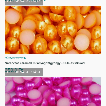
OPCIÓK VÁLASZTÁSA
Műanyag félgyöngy
Narancsos karamell műanyag félgyöngy - 060-as színkód
350,0
Ft
OPCIÓK VÁLASZTÁSA