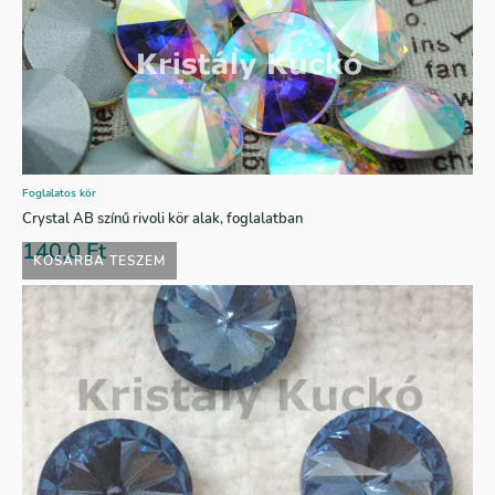
Foglalatos kör
Crystal AB színű rivoli kör alak, foglalatban
140,0
Ft
KOSÁRBA TESZEM