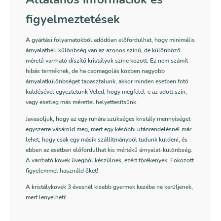
figyelmeztetések
A gyártási folyamatokból adódóan előfordulhat, hogy minimális
árnyalatbeli különbség van az azonos színű, de különböző
méretű varrható díszítő kristályok színe között. Ez nem számít
hibás terméknek, de ha csomagolás közben nagyobb
árnyalatkülönbséget tapasztalunk, akkor minden esetben fotó
küldésével egyeztetünk Veled, hogy megfelel-e az adott szín,
vagy esetleg más mérettel helyettesítsünk.
Javasoljuk, hogy az egy ruhára szükséges kristály mennyiséget
egyszerre vásárold meg, mert egy későbbi utánrendelésnél már
lehet, hogy csak egy másik szállítmányból tudunk küldeni, és
ebben az esetben előfordulhat kis mértékű árnyalat-különbség.
A varrható kövek üvegből készülnek, ezért törékenyek. Fokozott
figyelemmel használd őket!
A kristálykövek 3 évesnél kisebb gyermek kezébe ne kerüljenek,
mert lenyelheti!