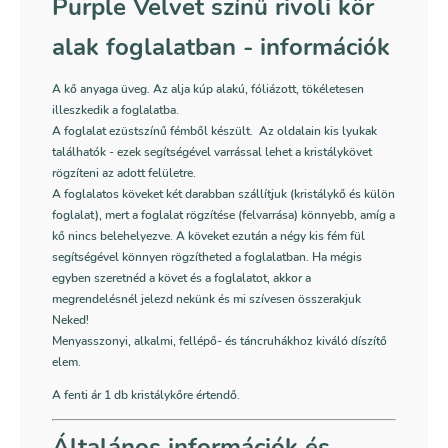
Purple Velvet színű rivoli kör
alak foglalatban - információk
A kő anyaga üveg. Az alja kúp alakú, fóliázott, tökéletesen
illeszkedik a foglalatba.
A foglalat ezüstszínű fémből készült. Az oldalain kis lyukak
találhatók - ezek segítségével varrással lehet a kristálykövet
rögzíteni az adott felületre.
A foglalatos köveket két darabban szállítjuk (kristálykő és külön
foglalat), mert a foglalat rögzítése (felvarrása) könnyebb, amíg a
kő nincs belehelyezve. A köveket ezután a négy kis fém fül
segítségével könnyen rögzítheted a foglalatban. Ha mégis
egyben szeretnéd a követ és a foglalatot, akkor a
megrendelésnél jelezd nekünk és mi szívesen összerakjuk
Neked!
Menyasszonyi, alkalmi, fellépő- és táncruhákhoz kiváló díszítő
elem.
A fenti ár 1 db kristálykőre értendő.
Általános információk és