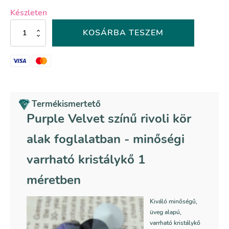
Készleten
Purple
KOSÁRBA TESZEM
Velvet
színű
rivoli
kör
alak,
foglalatban
mennyiség
Termékismertető
Purple Velvet színű rivoli kör
alak foglalatban - minőségi
varrható kristálykő 1
méretben
Kiváló minőségű,
üveg alapú,
varrható kristálykő