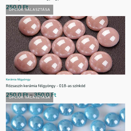
250,0
Ft
OPCIÓK VÁLASZTÁSA
Kerámia félgyöngy
Rózsaszín kerámia félgyöngy - 018-as színkód
250,0
Ft
–
350,0
Ft
OPCIÓK VÁLASZTÁSA