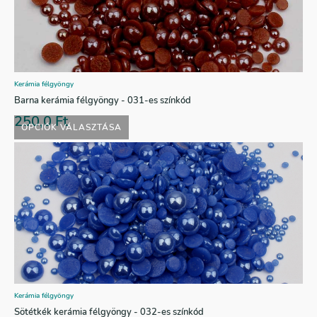
Kerámia félgyöngy
Barna kerámia félgyöngy - 031-es színkód
250,0
Ft
OPCIÓK VÁLASZTÁSA
Kerámia félgyöngy
Sötétkék kerámia félgyöngy - 032-es színkód