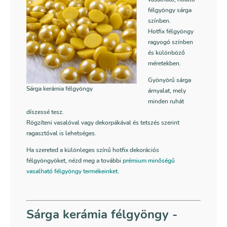
félgyöngy sárga
színben.
Hotfix félgyöngy
ragyogó színben
és különböző
méretekben.
Gyönyörű sárga
Sárga kerámia félgyöngy
árnyalat, mely
minden ruhát
díszessé tesz.
Rögzíteni vasalóval vagy dekorpákával és tetszés szerint
ragasztóval is lehetséges.
Ha szereted a különleges színű hotfix dekorációs
félgyöngyöket, nézd meg a további
prémium minőségű
vasalható félgyöngy termékeinket
.
Sárga kerámia félgyöngy -