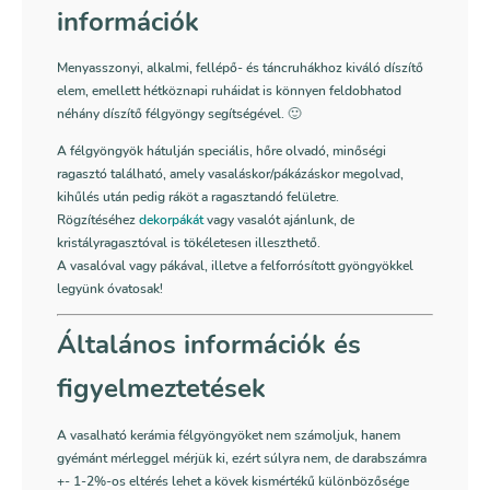
információk
Menyasszonyi, alkalmi, fellépő- és táncruhákhoz kiváló díszítő
elem, emellett hétköznapi ruháidat is könnyen feldobhatod
néhány díszítő félgyöngy segítségével. 🙂
A félgyöngyök hátulján speciális, hőre olvadó, minőségi
ragasztó található, amely vasaláskor/pákázáskor megolvad,
kihűlés után pedig ráköt a ragasztandó felületre.
Rögzítéséhez
dekorpákát
vagy vasalót ajánlunk, de
kristályragasztóval is tökéletesen illeszthető.
A vasalóval vagy pákával, illetve a felforrósított gyöngyökkel
legyünk óvatosak!
Általános információk és
figyelmeztetések
A vasalható kerámia félgyöngyöket nem számoljuk, hanem
gyémánt mérleggel mérjük ki, ezért súlyra nem, de darabszámra
+- 1-2%-os eltérés lehet a kövek kismértékű különbözősége