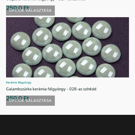
250,0
Ft
OPCIÓK VÁLASZTÁSA
Kerámia félgyöngy
Galambszürke kerámia félgyöngy - 028-as színkód
250,0
Ft
OPCIÓK VÁLASZTÁSA