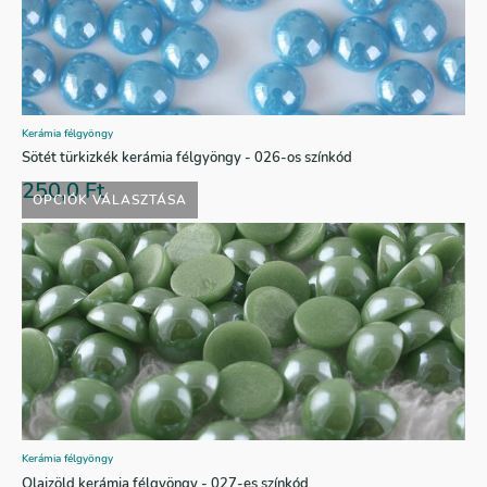
Kerámia félgyöngy
Sötét türkizkék kerámia félgyöngy - 026-os színkód
250,0
Ft
OPCIÓK VÁLASZTÁSA
Kerámia félgyöngy
Olajzöld kerámia félgyöngy - 027-es színkód