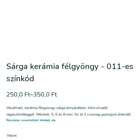
Sárga kerámia félgyöngy - 011-es
színkód
250,0
Ft
–
350,0
Ft
Vasalható, kerámia félgyöngy sárga árnyalatban, hőre olvadó
ragasztóréteggel. Méretek: 5, 6 és 8 mm. Az ár 1 csomag gyöngyre értendő.
Részletes ismertetőért klikkelj ide..
Méret