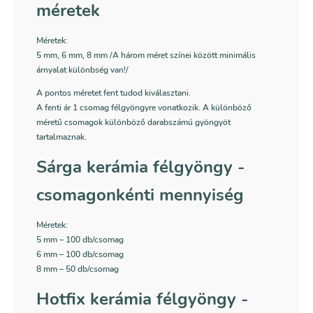
méretek
Méretek:
5 mm, 6 mm, 8 mm /A három méret színei között minimális
árnyalat különbség van!/
A pontos méretet fent tudod kiválasztani.
A fenti ár 1 csomag félgyöngyre vonatkozik. A különböző
méretű csomagok különböző darabszámú gyöngyöt
tartalmaznak.
Sárga kerámia félgyöngy -
csomagonkénti mennyiség
Méretek:
5 mm – 100 db/csomag
6 mm – 100 db/csomag
8 mm – 50 db/csomag
Hotfix kerámia félgyöngy -