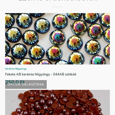
Kerámia félgyöngy
Fekete AB kerámia félgyöngy - 044AB színkód
250,0
Ft
OPCIÓK VÁLASZTÁSA