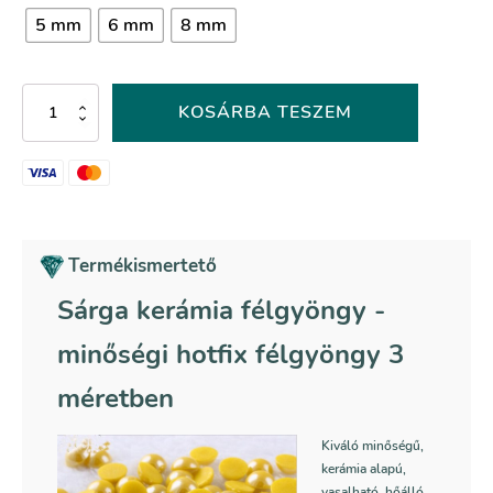
5 mm
6 mm
8 mm
Sárga
KOSÁRBA TESZEM
kerámia
félgyöngy
-
011-
es
színkód
mennyiség
Termékismertető
Sárga kerámia félgyöngy -
minőségi hotfix félgyöngy 3
méretben
Kiváló minőségű,
kerámia alapú,
vasalható, hőálló