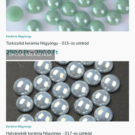
Kerámia félgyöngy
Türkizzöld kerámia félgyöngy - 015-ös színkód
250,0
Ft
–
350,0
Ft
OPCIÓK VÁLASZTÁSA
Kerámia félgyöngy
Halványkék kerámia félgyöngy - 017-es színkód