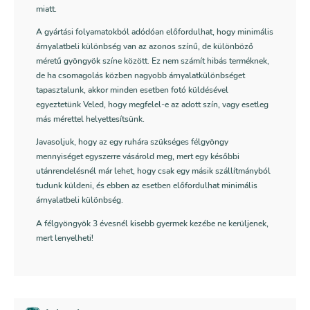
miatt.
A gyártási folyamatokból adódóan előfordulhat, hogy minimális
árnyalatbeli különbség van az azonos színű, de különböző
méretű gyöngyök színe között. Ez nem számít hibás terméknek,
de ha csomagolás közben nagyobb árnyalatkülönbséget
tapasztalunk, akkor minden esetben fotó küldésével
egyeztetünk Veled, hogy megfelel-e az adott szín, vagy esetleg
más mérettel helyettesítsünk.
Javasoljuk, hogy az egy ruhára szükséges félgyöngy
mennyiséget egyszerre vásárold meg, mert egy későbbi
utánrendelésnél már lehet, hogy csak egy másik szállítmányból
tudunk küldeni, és ebben az esetben előfordulhat minimális
árnyalatbeli különbség.
A félgyöngyök 3 évesnél kisebb gyermek kezébe ne kerüljenek,
mert lenyelheti!