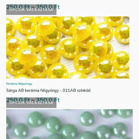
250,0
Ft
–
350,0
Ft
OPCIÓK VÁLASZTÁSA
Kerámia félgyöngy
Sárga AB kerámia félgyöngy - 011AB színkód
250,0
Ft
–
350,0
Ft
OPCIÓK VÁLASZTÁSA