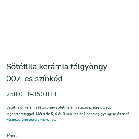
Sötétlila kerámia félgyöngy -
007-es színkód
250,0
Ft
–
350,0
Ft
Vasalható, kerámia félgyöngy sötétlila árnyalatban, hőre olvadó
ragasztóréteggel. Méretek: 5, 6 és 8 mm. Az ár 1 csomag gyöngyre értendő.
Részletes ismertetőért klikkelj ide..
Méret