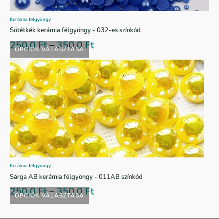
Kerámia félgyöngy
Sötétkék kerámia félgyöngy - 032-es színkód
250,0
Ft
–
350,0
Ft
OPCIÓK VÁLASZTÁSA
Kerámia félgyöngy
Sárga AB kerámia félgyöngy - 011AB színkód
250,0
Ft
–
350,0
Ft
OPCIÓK VÁLASZTÁSA