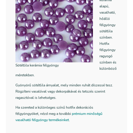
kerámia
alapú,
vasalható,
hőálló
félgyöngy
sötétlila
színben.
Hotfix
félgyöngy
ragyogó
színben és
Sötétlila kerámia félgyöngy
különböző
méretekben.
Gyönyörű sötétlila árnyalat, mely minden ruhát díszessé tesz.
Rögzíteni vasalóval vagy dekorpákával és tetszés szerint
ragasztóval is lehetséges.
Ha szereted a különleges színű hotfix dekorációs
félgyöngyöket, nézd meg a további
prémium minőségű
vasalható félgyöngy termékeinket
.