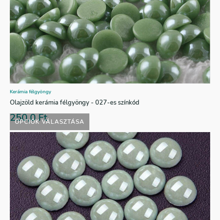
Kerámia félgyöngy
Olajzöld kerámia félgyöngy - 027-es színkód
250,0
Ft
OPCIÓK VÁLASZTÁSA