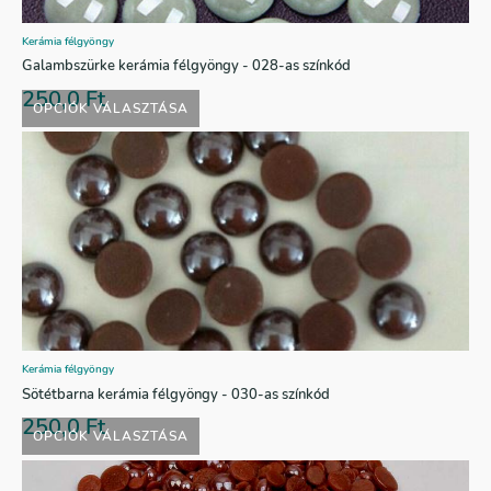
Kerámia félgyöngy
Galambszürke kerámia félgyöngy - 028-as színkód
250,0
Ft
OPCIÓK VÁLASZTÁSA
Kerámia félgyöngy
Sötétbarna kerámia félgyöngy - 030-as színkód
250,0
Ft
OPCIÓK VÁLASZTÁSA