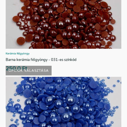
Kerámia félgyöngy
Barna kerámia félgyöngy - 031-es színkód
250,0
Ft
OPCIÓK VÁLASZTÁSA