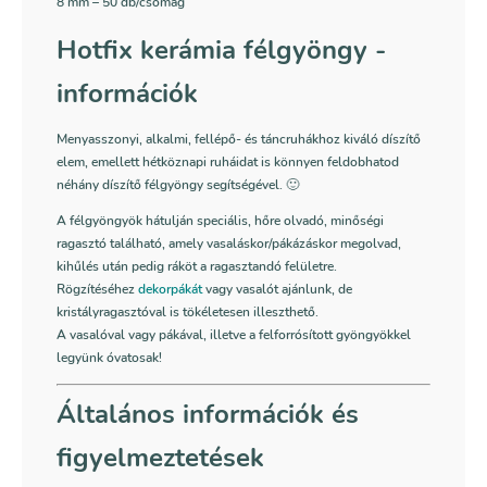
8 mm – 50 db/csomag
Hotfix kerámia félgyöngy -
információk
Menyasszonyi, alkalmi, fellépő- és táncruhákhoz kiváló díszítő
elem, emellett hétköznapi ruháidat is könnyen feldobhatod
néhány díszítő félgyöngy segítségével. 🙂
A félgyöngyök hátulján speciális, hőre olvadó, minőségi
ragasztó található, amely vasaláskor/pákázáskor megolvad,
kihűlés után pedig ráköt a ragasztandó felületre.
Rögzítéséhez
dekorpákát
vagy vasalót ajánlunk, de
kristályragasztóval is tökéletesen illeszthető.
A vasalóval vagy pákával, illetve a felforrósított gyöngyökkel
legyünk óvatosak!
Általános információk és
figyelmeztetések