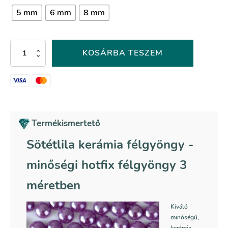
5 mm
6 mm
8 mm
Sötétlila
KOSÁRBA TESZEM
kerámia
félgyöngy
-
007-
es
színkód
mennyiség
Termékismertető
Sötétlila kerámia félgyöngy -
minőségi hotfix félgyöngy 3
méretben
Kiváló
minőségű,