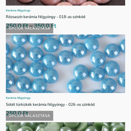
Kerámia félgyöngy
Rózsaszín kerámia félgyöngy - 018-as színkód
250,0
Ft
–
350,0
Ft
OPCIÓK VÁLASZTÁSA
Kerámia félgyöngy
Sötét türkizkék kerámia félgyöngy - 026-os színkód
250,0
Ft
OPCIÓK VÁLASZTÁSA