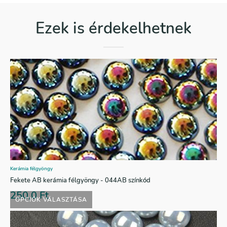
Ezek is érdekelhetnek
Kerámia félgyöngy
Fekete AB kerámia félgyöngy - 044AB színkód
250,0
Ft
OPCIÓK VÁLASZTÁSA