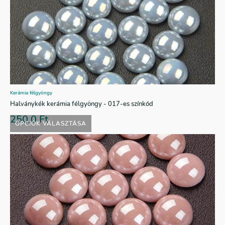
Kerámia félgyöngy
Halványkék kerámia félgyöngy - 017-es színkód
250,0
Ft
OPCIÓK VÁLASZTÁSA