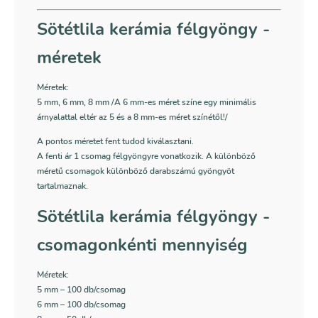
Sötétlila kerámia félgyöngy -
méretek
Méretek:
5 mm, 6 mm, 8 mm /A 6 mm-es méret színe egy minimális
árnyalattal eltér az 5 és a 8 mm-es méret színétől!/
A pontos méretet fent tudod kiválasztani.
A fenti ár 1 csomag félgyöngyre vonatkozik. A különböző
méretű csomagok különböző darabszámú gyöngyöt
tartalmaznak.
Sötétlila kerámia félgyöngy -
csomagonkénti mennyiség
Méretek:
5 mm – 100 db/csomag
6 mm – 100 db/csomag