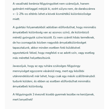
A vasalható kerámia félgyöngyöket nem számoljuk, hanem
gyémánt mérleggel mérjük ki, ezért súlyra nem, de darabszámra
+- 1-2%-os eltérés lehet a kövek kismértékű különbözősége
miatt.
A gyártási folyamatokból adódóan előfordulhat, hogy minimális
árnyalatbeli különbség van az azonos színű, de különböző
méretű gyöngyök színe között. Ez nem számít hibás terméknek,
de ha csomagolás közben nagyobb árnyalatkülönbséget
tapasztalunk, akkor minden esetben fotó küldésével
egyeztetünk Veled, hogy megfelel-e az adott szín, vagy esetleg
más mérettel helyettesítsünk.
Javasoljuk, hogy az egy ruhára szükséges félgyöngy
mennyiséget egyszerre vásárold meg, mert egy későbbi
utánrendelésnél már lehet, hogy csak egy másik szállítmányból
tudunk küldeni, és ebben az esetben előfordulhat minimális
árnyalatbeli különbség.
A félgyöngyök 3 évesnél kisebb gyermek kezébe ne kerüljenek,
mert lenyelheti!