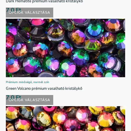
Dark Hematite prémium vasalható kristálykő
7,0
Ft
OPCIÓK VÁLASZTÁSA
Prémium minőségű, normál szín
Green Volcano prémium vasalható kristálykő
7,0
Ft
OPCIÓK VÁLASZTÁSA