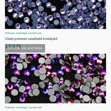
Prémium minőségű, normál szín
Violet prémium vasalható kristálykő
13,0
Ft
OPCIÓK VÁLASZTÁSA
Prémium minőségű, normál szín