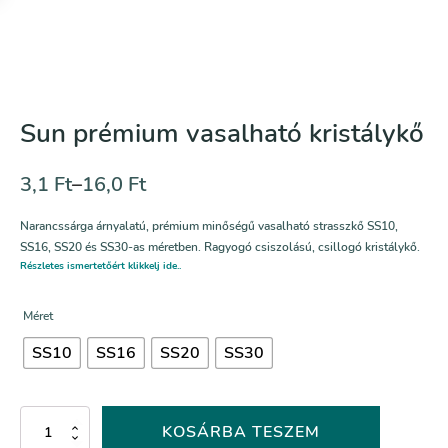
Sun prémium vasalható kristálykő
3,1
Ft
–
16,0
Ft
Narancssárga árnyalatú, prémium minőségű vasalható strasszkő SS10,
SS16, SS20 és SS30-as méretben. Ragyogó csiszolású, csillogó kristálykő.
Részletes ismertetőért klikkelj ide..
Méret
SS10
SS16
SS20
SS30
Sun
KOSÁRBA TESZEM
prémium