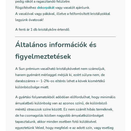
pedig ráköt a ragasztandó felületre.
Rögzítéséhez
dekorpákát
vagy vasalót ajánlunk.
A vasalóval vagy pákával, illetve a felforrósított kristályokkal
legyünk óvatosak!
A fenti ár 1 db kristálykőre értendő.
Általános információk és
figyelmeztetések
A Sun prémium vasalható kristályköveket nem számoljuk,
hanem gyémánt mérleggel mérjük ki, ezért súlyra nem, de
darabszámra +- 1-2%-os eltérés lehet a kövek kismértékű
különbözősége miatt.
A gyártási folyamatokból adódóan előfordulhat, hogy minimális
árnyalatbeli különbség van az azonos színű, de különböző
méretű strasszok színe között. Ez nem számít hibás terméknek,
de ha csomagolás közben nagyobb árnyalatkülönbséget
tapasztalunk, akkor minden esetben fotó küldésével
egyeztetünk Veled, hogy megfelel-e az adott szín, vagy esetleg