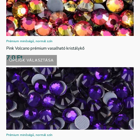
Prémium minőségű, normál szín
Pink Volcano prémium vasalható kristálykő
7,0
Ft
OPCIÓK VÁLASZTÁSA
Prémium minőségű, normál szín