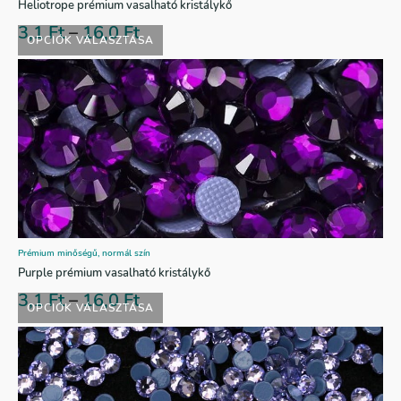
Heliotrope prémium vasalható kristálykő
3,1
Ft
–
16,0
Ft
OPCIÓK VÁLASZTÁSA
Prémium minőségű, normál szín
Purple prémium vasalható kristálykő
3,1
Ft
–
16,0
Ft
OPCIÓK VÁLASZTÁSA