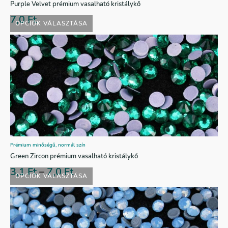
Purple Velvet prémium vasalható kristálykő
7,0
Ft
OPCIÓK VÁLASZTÁSA
Prémium minőségű, normál szín
Green Zircon prémium vasalható kristálykő
3,1
Ft
–
7,0
Ft
OPCIÓK VÁLASZTÁSA