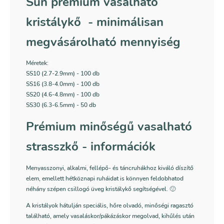
Sun prémium vasalható
kristálykő - minimálisan
megvásárolható mennyiség
Méretek:
SS10 (2.7-2.9mm) - 100 db
SS16 (3.8-4.0mm) - 100 db
SS20 (4.6-4.8mm) - 100 db
SS30 (6.3-6.5mm) - 50 db
Prémium minőségű vasalható
strasszkő - információk
Menyasszonyi, alkalmi, fellépő- és táncruhákhoz kiváló díszítő
elem, emellett hétköznapi ruháidat is könnyen feldobhatod
néhány szépen csillogó üveg kristálykő segítségével. 🙂
A kristályok hátulján speciális, hőre olvadó, minőségi ragasztó
található, amely vasaláskor/pákázáskor megolvad, kihűlés után