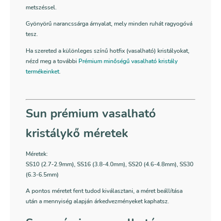
metszéssel.
Gyönyörű narancssárga árnyalat, mely minden ruhát ragyogóvá
tesz.
Ha szereted a különleges színű hotfix (vasalható) kristályokat,
nézd meg a további
Prémium minőségű vasalható kristály
termékeinket
.
Sun prémium vasalható
kristálykő méretek
Méretek:
SS10 (2.7-2.9mm), SS16 (3.8-4.0mm), SS20 (4.6-4.8mm), SS30
(6.3-6.5mm)
A pontos méretet fent tudod kiválasztani, a méret beállítása
után a mennyiség alapján árkedvezményeket kaphatsz.