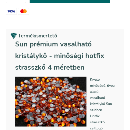
vasalható
kristálykő
mennyiség
Termékismertető
Sun prémium vasalható
kristálykő - minőségi hotfix
strasszkő 4 méretben
Kiváló
minőségű, üveg
alapú,
vasalható
kristálykő Sun
színben.
Hotfix
strasszkő
csillogó