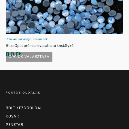
Prémium minőségű, normál szín
Blue Opal prémium vasalható kristálykő
8,0
Ft
OPCIÓK VÁLASZTÁSA
FONTOS OLDALAK
BOLT KEZDŐOLDAL
KOSÁR
PÉNZTÁR