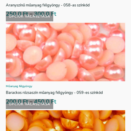
Aranyszínű műanyag félgyöngy - 058-as színkód
250,0
Ft
–
300,0
Ft
OPCIÓK VÁLASZTÁSA
Műanyag félgyöngy
Barackos rózsaszín műanyag félgyöngy - 059-es színkód
200,0
Ft
–
450,0
Ft
OPCIÓK VÁLASZTÁSA