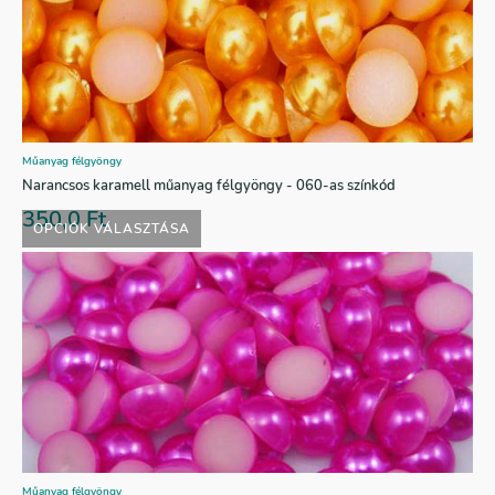
Műanyag félgyöngy
Narancsos karamell műanyag félgyöngy - 060-as színkód
350,0
Ft
OPCIÓK VÁLASZTÁSA
Műanyag félgyöngy