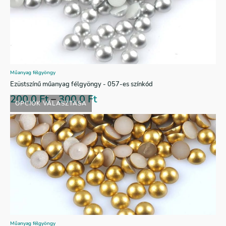
Műanyag félgyöngy
Ezüstszínű műanyag félgyöngy - 057-es színkód
200,0
Ft
–
300,0
Ft
OPCIÓK VÁLASZTÁSA
Műanyag félgyöngy