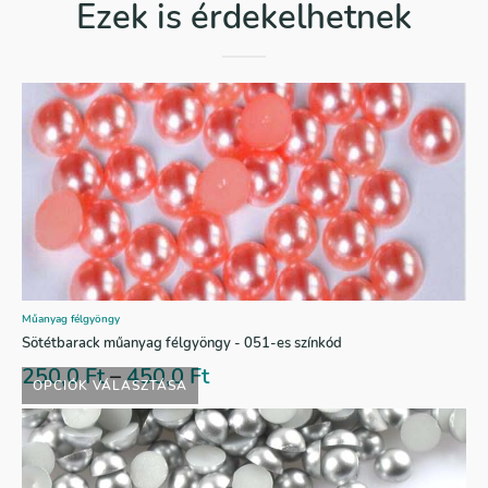
Ezek is érdekelhetnek
Műanyag félgyöngy
Sötétbarack műanyag félgyöngy - 051-es színkód
250,0
Ft
–
450,0
Ft
OPCIÓK VÁLASZTÁSA