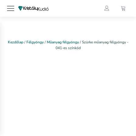
Kezdőlap
/
Félgyöngy
/
Műanyag félgyöngy
/ Szürke műanyag félgyöngy -
041-es színkód