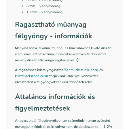
8 mm
– 50 db/csomag
10 mm – 50 db/csomag
Ragasztható műanyag
félgyöngy - információk
Menyasszonyi, alkalmi, fellépő- és táncruhákhoz kiváló díszítő
elem, emellett hétköznapi ruháidat is könnyen feldobhatod
néhány díszítő félgyöngy segítségével. 🙂
A rögzítéshez kristályragasztót
/Schmuckstein Kleber/
és
kristályfelszedő ceruzát
ajánlunk, amellyel könnyedén
illesztheted a félgyöngyöket a díszítendő felületre.
Általános információk és
figyelmeztetések
A ragasztható félgyöngyöket nem számoljuk, hanem gyémánt
mérleggel mérjük ki, ezért súlyra nem, de darabszámra +- 1-2%-