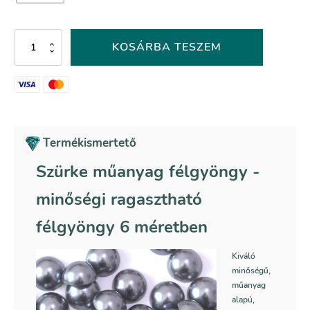
Szürke
KOSÁRBA TESZEM
műanyag
félgyöngy
-
041-
es
színkód
mennyiség
Termékismertető
Szürke műanyag félgyöngy -
minőségi ragasztható
félgyöngy 6 méretben
Kiváló
minőségű,
műanyag
alapú,