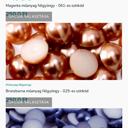
Magenta műanyag félgyöngy - 061-es színkód
250,0
Ft
OPCIÓK VÁLASZTÁSA
Műanyag félgyöngy
Bronzbarna műanyag félgyöngy - 029-es színkód
250,0
Ft
OPCIÓK VÁLASZTÁSA