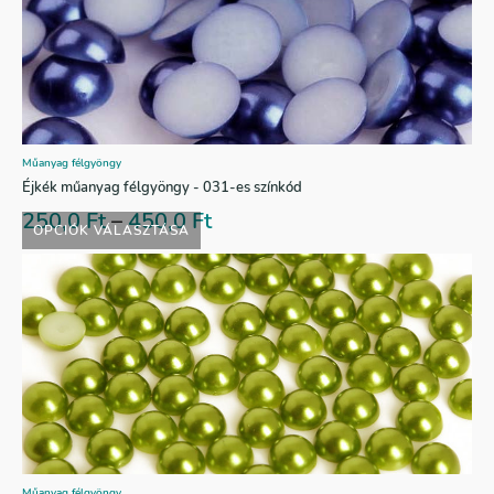
Műanyag félgyöngy
Éjkék műanyag félgyöngy - 031-es színkód
250,0
Ft
–
450,0
Ft
OPCIÓK VÁLASZTÁSA
Műanyag félgyöngy