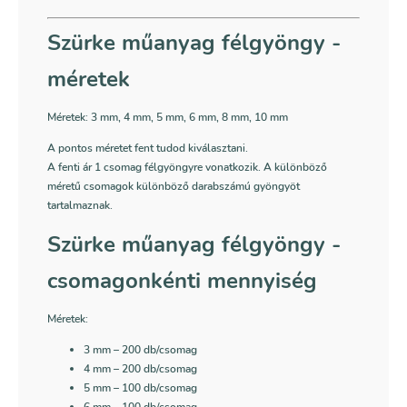
Szürke műanyag félgyöngy -
méretek
Méretek: 3 mm, 4 mm, 5 mm, 6 mm, 8 mm, 10 mm
A pontos méretet fent tudod kiválasztani.
A fenti ár 1 csomag félgyöngyre vonatkozik. A különböző
méretű csomagok különböző darabszámú gyöngyöt
tartalmaznak.
Szürke műanyag félgyöngy -
csomagonkénti mennyiség
Méretek:
3 mm
– 200 db/csomag
4 mm
– 200 db/csomag
5 mm
– 100 db/csomag
6 mm
– 100 db/csomag