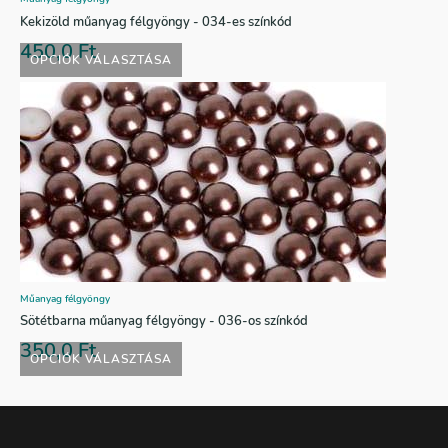
Kekizöld műanyag félgyöngy - 034-es színkód
450,0
Ft
OPCIÓK VÁLASZTÁSA
Műanyag félgyöngy
Sötétbarna műanyag félgyöngy - 036-os színkód
350,0
Ft
OPCIÓK VÁLASZTÁSA