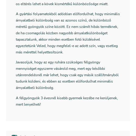
os eltérés lehet a kövek kismértékű különbözősége miatt.
A gyártási folyamatokból adódóan előfordulhat, hogy minimális
árnyalatbeli különbség van az azonos színű, de különböző
méretű gyöngyök színe között. Ez nem számít hibás terméknek,
de ha csomagolás közben nagyobb árnyalatkülönbséget
tapasztalunk, akkor minden esetben fotó küldésével
egyeztetünk Veled, hogy megfelel-e az adott szín, vagy esetleg
más mérettel helyettesítsünk.
Javasoljuk, hogy az egy ruhára szükséges félgyöngy
mennyiséget egyszerre vásárold meg, mert egy későbbi
utánrendelésnél már lehet, hogy csak egy másik szállítmányból
tudunk küldeni, és ebben az esetben előfordulhat minimális
árnyalatbeli különbség.
A félgyöngyök 3 évesnél kisebb gyermek kezébe ne kerüljenek,
mert lenyelheti!