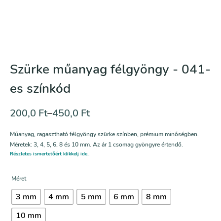
Szürke műanyag félgyöngy - 041-
es színkód
200,0
Ft
–
450,0
Ft
Műanyag, ragasztható félgyöngy szürke színben, prémium minőségben.
Méretek: 3, 4, 5, 6, 8 és 10 mm. Az ár 1 csomag gyöngyre értendő.
Részletes ismertetőért klikkelj ide..
Méret
3 mm
4 mm
5 mm
6 mm
8 mm
10 mm